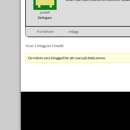
jockef
Deltagare
Författare
Inlägg
Visar 1 inlägg (av 1 totalt)
Du måste vara inloggad för att svara på detta ämne.