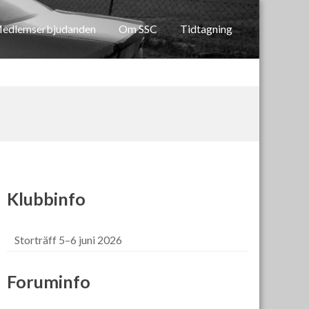
edlemserbjudanden
Om SSC
Tidtagning
Klubbinfo
Storträff 5–6 juni 2026
Foruminfo