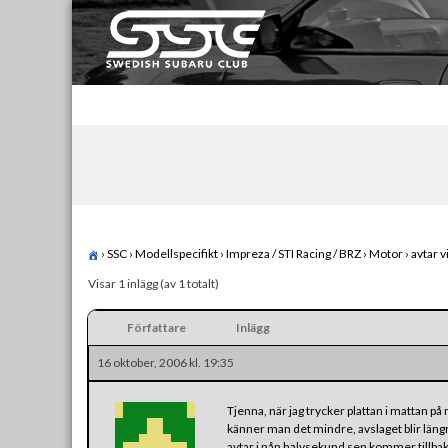
Skip
to
content
Swedish Subaru Club
För oss som älskar Subaru!
›
SSC
›
Modellspecifikt
›
Impreza / STI Racing / BRZ
›
Motor
›
avtar 
Visar 1 inlägg (av 1 totalt)
Författare
Inlägg
16 oktober, 2006 kl. 19:35
Tjenna, när jag trycker plattan i mattan på 
känner man det mindre, avslaget blir läng
avtar i nån halvsekund sen kommer tillbak