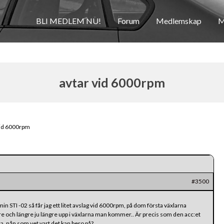
BLI MEDLEM NU!
Forum
Medlemskap
M
avtar vid 6000rpm
vid 6000rpm
#3500
min STI -02 så får jag ett litet avslag vid 6000rpm, på dom första växlarna
re och längre ju längre upp i växlarna man kommer.. Är precis som den acc:et
a, nån som vet vart det kan bero på?