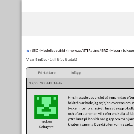
Skip
to
content
›
SSC
›
Modellspecifikt
›
Impreza / STI Racing / BRZ
›
Motor
›
bakaxe
Visar 8 inlägg - 1 till 8 (av 8 totalt)
Författare
Inlägg
3 april, 2004 kl. 14:42
Hm, hissade upp arslet på impan idag eft
bakifrån är både jag o tjejen överens om, 
tycker inte hon… nåväl, hissade upp o ko
och eftersom man vill referenskolla så känd
yttre knut på hö sida var glapp om man jäm
moken
knuten i samma läge då bilen var hissad…
Deltagare