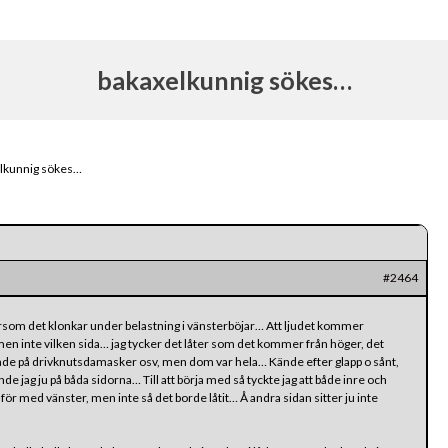
bakaxelkunnig sökes…
lkunnig sökes…
#2464
ersom det klonkar under belastning i vänsterböjar… Att ljudet kommer
men inte vilken sida… jag tycker det låter som det kommer från höger, det
llade på drivknutsdamasker osv, men dom var hela… Kände efter glapp o sånt,
e jag ju på båda sidorna… Till att börja med så tyckte jag att både inre och
för med vänster, men inte så det borde låtit… Å andra sidan sitter ju inte