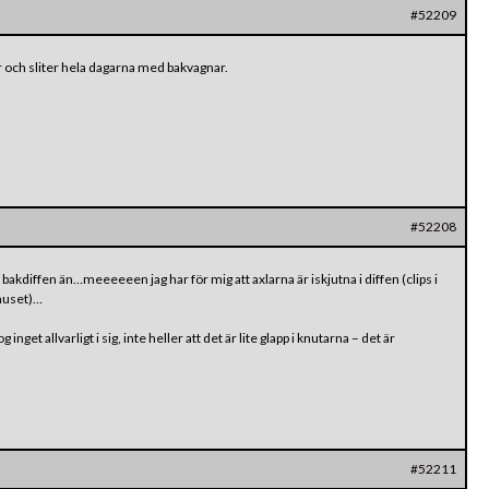
#52209
 och sliter hela dagarna med bakvagnar.
#52208
 bakdiffen än…meeeeeen jag har för mig att axlarna är iskjutna i diffen (clips i
 huset)…
 inget allvarligt i sig, inte heller att det är lite glapp i knutarna – det är
#52211