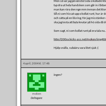
Men så var jag på vänstersida o kollade li
typ dra ut hela handsken som går in i låda
man kan röra den ngn mm innnan det klonk
SÅ ni som hissat upp o kollat runt, hur är 
och sätta på en låsring, för jag misstänke
ska jag testa att byta knutar på hö sida då 
Som sagt, ni som kollat runt på era tala nu…
http://200sx.kicks-ass.net/moken/img40
Hjälp snälla, subääru vara litet sjuk ;(
4 april, 2004 kl. 17:48
ingen?
moken
Deltagare