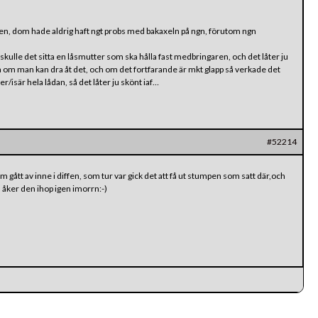
n, dom hade aldrig haft ngt probs med bakaxeln på ngn, förutom ngn
skulle det sitta en låsmutter som ska hålla fast medbringaren, och det låter ju
la om man kan dra åt det, och om det fortfarande är mkt glapp så verkade det
r/isär hela lådan, så det låter ju skönt iaf…
#52214
om gått av inne i diffen, som tur var gick det att få ut stumpen som satt där,och
s åker den ihop igen imorrn:-)