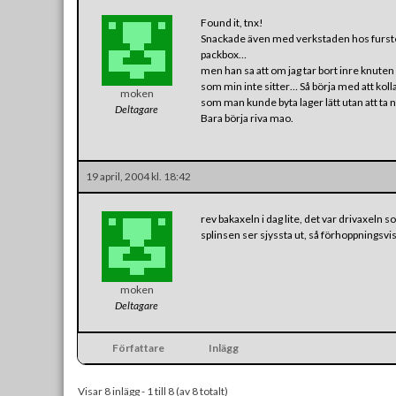
Found it, tnx!
Snackade även med verkstaden hos furste
packbox…
men han sa att om jag tar bort inre knuten 
som min inte sitter… Så börja med att kol
moken
som man kunde byta lager lätt utan att ta ne
Deltagare
Bara börja riva mao.
19 april, 2004 kl. 18:42
rev bakaxeln i dag lite, det var drivaxeln s
splinsen ser sjyssta ut, så förhoppningsvi
moken
Deltagare
Författare
Inlägg
Visar 8 inlägg - 1 till 8 (av 8 totalt)