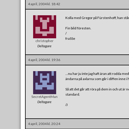
4 april, 2004 kl. 18:42
Kolla med Gregor på Fürstenhoff, han står
Fin bild föresten.
/
fraSSe
christopher
Deltagare
4 april, 2004 kl. 19:36
…nu har ju inte jag haft äran att rodda med
ändarna på axlarna som går i diffen inne i
Så att det går att röra på dem in och ut är nog
standard.
SecretAgentMan
Deltagare
/J
4 april, 2004 kl. 20:24