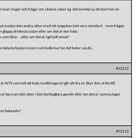
 man ringer och frågar om sådana saker eg. det innebär ju att dom har en
 ut medan den andra sitter med ett stopp kan inte vara standard… men frågan
n glappa drivknutssidan eller om det är den hela
som låter… eller om det är ngt helt annat?
 belasta hjulen imorrn och kolla hur fan det beter sej då…
#52212
t är INTE normalt att hela medbringaren går att dra ut, åker den ut lite till
 är bara om det sitter i den borttagbara gaveln eller om det är samma lager
ver bakaxeln?
#52213