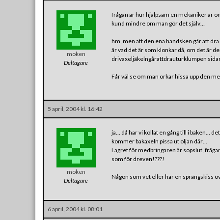
frågan är hur hjälpsam en mekaniker är om
kund mindre om man gör det själv…
hm, men att den ena handsken går att dra
är vad det är som klonkar då, om det är de
moken
drivaxeljäkelngårattdrauturklumpen sidan 
Deltagare
Får väl se om man orkar hissa upp den men
5 april, 2004 kl. 16:42
ja… då har vi kollat en gång till i baken… de
kommer bakaxeln pissa ut oljan där…
Lagret för medbringaren är sopslut, frågan
som för dreven!???!
moken
Någon som vet eller har en sprängskiss ö
Deltagare
6 april, 2004 kl. 08:01