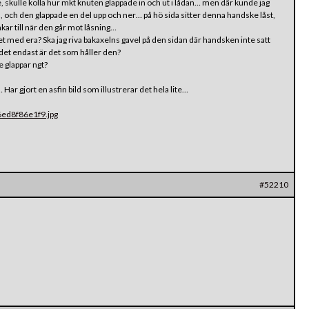
te, skulle kolla hur mkt knuten glappade in och ut i lådan… men där kunde jag
n, och den glappade en del upp och ner… på hö sida sitter denna handske låst,
ar till när den går mot låsning…
det med era? Ska jag riva bakaxelns gavel på den sidan där handsken inte satt
r det endast är det som håller den?
de glappar ngt?
 Har gjort en asfin bild som illustrerar det hela lite…
6ed8f86e1f9.jpg
#52210