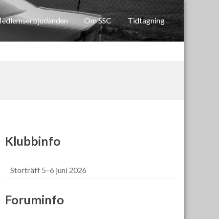
edlemserbjudanden
Om SSC
Tidtagning
Klubbinfo
Storträff 5–6 juni 2026
Foruminfo