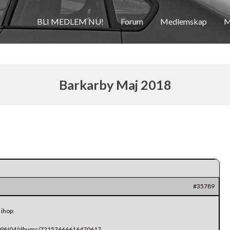
BLI MEDLEM NU!
Forum
Medlemskap
M
Barkarby Maj 2018
#35789
 ihop:
571@N04/albums/72157666616470617