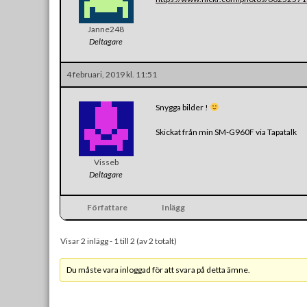
Janne248
Deltagare
4 februari, 2019 kl. 11:51
Snygga bilder !
Skickat från min SM-G960F via Tapatalk
Visseb
Deltagare
Författare
Inlägg
Visar 2 inlägg - 1 till 2 (av 2 totalt)
Du måste vara inloggad för att svara på detta ämne.