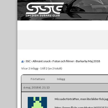
Skip
to
content
Swedish Subaru Club
För oss som älskar Subaru!
›
SSC
›
Allmänt snack
›
Foton och filmer
›
Barkarby Maj 2018
Visar 2 inlägg - 1 till 2 (av 2 totalt)
Författare
Inlägg
6 maj, 2018 kl. 21:13
Missade förträffen, men lite bilder fick jag
https://www.flickr.com/photos/60252