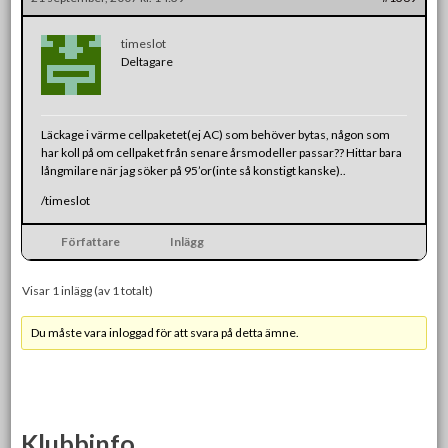
timeslot
Deltagare
Läckage i värme cellpaketet(ej AC) som behöver bytas, någon som
har koll på om cellpaket från senare årsmodeller passar?? Hittar bara
långmilare när jag söker på 95’or(inte så konstigt kanske)..
/timeslot
Författare
Inlägg
Visar 1 inlägg (av 1 totalt)
Du måste vara inloggad för att svara på detta ämne.
Klubbinfo