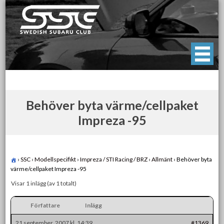
Skip
to
content
Swedish Subaru Club
För oss som älskar Subaru!
Behöver byta värme/cellpaket
Impreza -95
›
SSC
›
Modellspecifikt
›
Impreza / STI Racing / BRZ
›
Allmänt
›
Behöver byta
värme/cellpaket Impreza -95
Visar 1 inlägg (av 1 totalt)
Författare
Inlägg
21 september, 2007 kl. 14:39
#1369