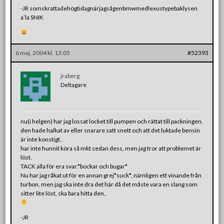
-JR somskrattadehögtidagnärjagsågenbmwmedlexustypebaklysen
a’la SNIK
6 maj, 2004 kl. 13:05
#52393
jraberg
Deltagare
nu(i helgen) har jag lossat locket till pumpen och rättat till packningen.
den hade halkat av eller snarare satt snett och att det luktade bensin
är inte konstigt..
har inte hunnit köra så mkt sedan dess, men jag tror att problemet är
löst.
TACK alla för era svar.*bockar och bugar*
Nu har jag råkat ut för en annan grej*suck*, nämligen ett vinande från
turbon, men jag ska inte dra det här då det måste vara en slang som
sitter lite löst, ska bara hitta den..
-JR