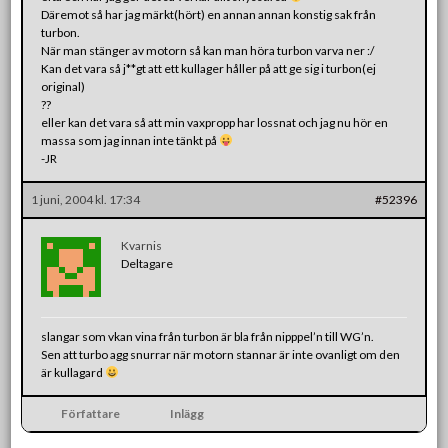
Däremot så har jag märkt(hört) en annan annan konstig sak från
turbon.
När man stänger av motorn så kan man höra turbon varva ner :/
Kan det vara så j**gt att ett kullager håller på att ge sig i turbon(ej
original)
??
eller kan det vara så att min vaxpropp har lossnat och jag nu hör en
massa som jag innan inte tänkt på
-JR
1 juni, 2004 kl. 17:34
#52396
Kvarnis
Deltagare
slangar som vkan vina från turbon är bla från nipppel’n till WG’n.
Sen att turbo agg snurrar när motorn stannar är inte ovanligt om den
är kullagard
Författare
Inlägg