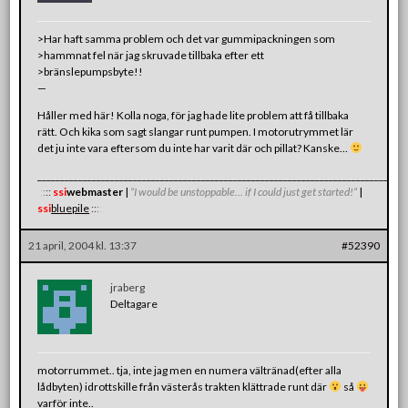
>Har haft samma problem och det var gummipackningen som
>hammnat fel när jag skruvade tillbaka efter ett
>bränslepumpsbyte!!
—
Håller med här! Kolla noga, för jag hade lite problem att få tillbaka
rätt. Och kika som sagt slangar runt pumpen. I motorutrymmet lär
det ju inte vara eftersom du inte har varit där och pillat? Kanske…
_______________________________________________________________________________
:
:
:
:
:
ssi
webmaster
|
”I would be unstoppable… if I could just get started!”
|
ssi
bluepile
:
:
:
:
:
21 april, 2004 kl. 13:37
#52390
jraberg
Deltagare
motorrummet.. tja, inte jag men en numera vältränad(efter alla
lådbyten) idrottskille från västerås trakten klättrade runt där
så
varför inte..