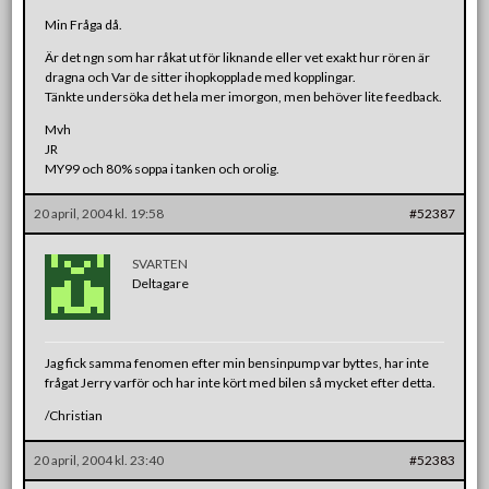
Min Fråga då.
Är det ngn som har råkat ut för liknande eller vet exakt hur rören är
dragna och Var de sitter ihopkopplade med kopplingar.
Tänkte undersöka det hela mer imorgon, men behöver lite feedback.
Mvh
JR
MY99 och 80% soppa i tanken och orolig.
20 april, 2004 kl. 19:58
#52387
SVARTEN
Deltagare
Jag fick samma fenomen efter min bensinpump var byttes, har inte
frågat Jerry varför och har inte kört med bilen så mycket efter detta.
/Christian
20 april, 2004 kl. 23:40
#52383