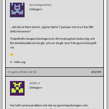
SecretAgentMan
Deltagare
…det där är klart skumt…jag har bytt 6-7 pumpar och era 2 har fått
detta fenomen?
Trippelkolla slanganslutningarna är det enda jag kan tänka mig, och
lite detektivjobb vart de går, och var de går över från gummislang till
rör.
/J – lelle seg
21 april, 2004 kl. 02:56
#52395
ADDE.H
Deltagare
Har haft samma problem och det var gummipackningen som