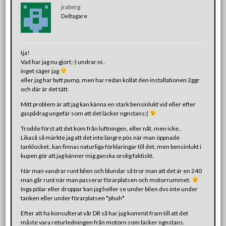
jraberg
Deltagare
tja!
Vad har jag nu gjort;-) undrar ni..
inget säger jag
eller jag har bytt pump, men har redan kollat den installationen 2ggr
och där är det tätt.
Mitt problem är att jag kan känna en stark bensinlukt vid eller efter
gaspådrag ungefär som att det läcker ngnstans;(
Trodde först att det kom från luftningen, eller nåt, men icke..
Likaså så märkte jag att det inte längre pös när man öppnade
tanklocket..kan finnas naturliga förklaringar till det, men bensinlukt i
kupen gör att jag känner mig ganska orolig faktiskt.
När man vandrar runt bilen och blundar så tror man att det är en 240
man går runt när man passerar förarplatsen och motorrummet.
Inga pölar eller droppar kan jag heller se under bilen dvs inte under
tanken eller under förarplatsen *phuh*
Efter att ha konsulterat vår DR så har jag kommit fram till att det
måste vara returledningen från motorn som läcker ngnstans.