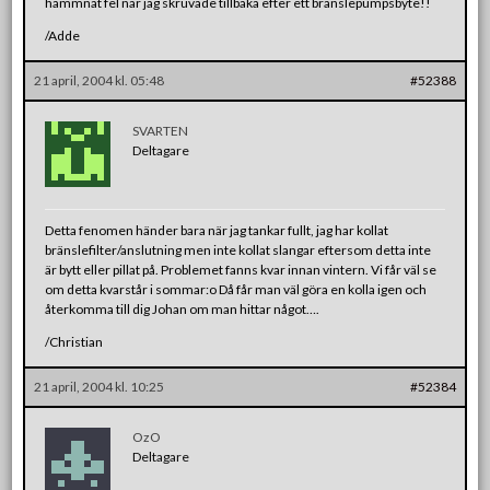
hammnat fel när jag skruvade tillbaka efter ett bränslepumpsbyte!!
/Adde
21 april, 2004 kl. 05:48
#52388
SVARTEN
Deltagare
Detta fenomen händer bara när jag tankar fullt, jag har kollat
bränslefilter/anslutning men inte kollat slangar eftersom detta inte
är bytt eller pillat på. Problemet fanns kvar innan vintern. Vi får väl se
om detta kvarstår i sommar:o Då får man väl göra en kolla igen och
återkomma till dig Johan om man hittar något….
/Christian
21 april, 2004 kl. 10:25
#52384
OzO
Deltagare