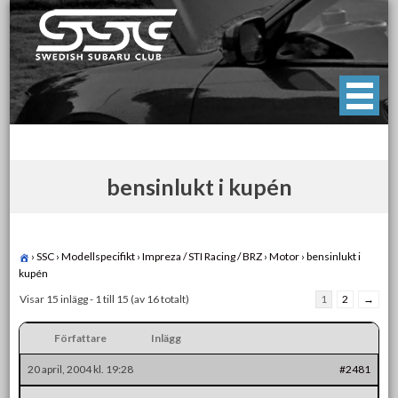
Skip
to
content
Swedish Subaru Club
För oss som älskar Subaru!
bensinlukt i kupén
›
SSC
›
Modellspecifikt
›
Impreza / STI Racing / BRZ
›
Motor
›
bensinlukt i
kupén
Visar 15 inlägg - 1 till 15 (av 16 totalt)
1
2
→
Författare
Inlägg
20 april, 2004 kl. 19:28
#2481