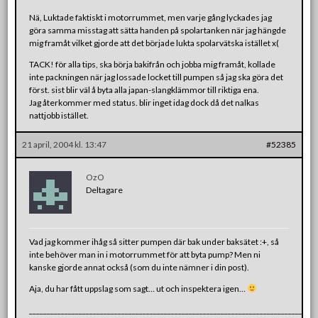
Nä, Luktade faktiskt i motorrummet, men varje gång lyckades jag
göra samma misstag att sätta handen på spolartanken när jag hängde
mig framåt vilket gjorde att det började lukta spolarvätska istället x(
TACK! för alla tips, ska börja bakifrån och jobba mig framåt, kollade
inte packningen när jag lossade locket till pumpen så jag ska göra det
först. sist blir väl å byta alla japan-slangklämmor till riktiga ena.
Jag återkommer med status. blir inget idag dock då det nalkas
nattjobb istället.
21 april, 2004 kl. 13:47
#52385
OzO
Deltagare
Vad jag kommer ihåg så sitter pumpen där bak under baksätet :+, så
inte behöver man in i motorrummet för att byta pump? Men ni
kanske gjorde annat också (som du inte nämner i din post).
Aja, du har fått uppslag som sagt… ut och inspektera igen…
_______________________________________________________________________________