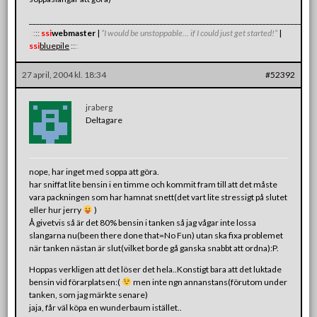
_______________________________________________________________________________
:
:
:
:
:
ssi
webmaster
|
”I would be unstoppable… if I could just get started!”
|
ssi
bluepile
:
:
:
:
:
27 april, 2004 kl. 18:34
#52392
jraberg
Deltagare
nope, har inget med soppa att göra.
har sniffat lite bensin i en timme och kommit fram till att det måste
vara packningen som har hamnat snett(det vart lite stressigt på slutet
eller hur jerry
)
Å givetvis så är det 80% bensin i tanken så jag vågar inte lossa
slangarna nu(been there done that=No Fun) utan ska fixa problemet
när tanken nästan är slut(vilket borde gå ganska snabbt att ordna):P.
Hoppas verkligen att det löser det hela..Konstigt bara att det luktade
bensin vid förarplatsen:(
men inte ngn annanstans(förutom under
tanken, som jag märkte senare)
jaja, får väl köpa en wunderbaum istället..