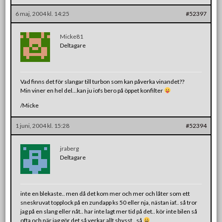
6 maj, 2004 kl. 14:25
#52397
Micke81
Deltagare
Vad finns det för slangar till turbon som kan påverka vinandet??
Min viner en hel del…kan ju iofs bero på öppet konfilter
/Micke
1 juni, 2004 kl. 15:28
#52394
jraberg
Deltagare
inte en blekaste.. men då det kom mer och mer och låter som ett
sneskruvat topplock på en zundapp ks 50 eller nja, nästan iaf.. så tror
jag på en slang eller nåt.. har inte lagt mer tid på det.. kör inte bilen så
ofta och när jag gör det så verkar allt shysst.. så