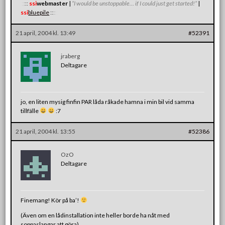
:
:
:
:
:
ssi
webmaster
|
”I would be unstoppable… if I could just get started!”
|
ssi
bluepile
:
:
:
:
:
21 april, 2004 kl. 13:49
#52391
jraberg
Deltagare
jo, en liten mysig finfin PAR låda råkade hamna i min bil vid samma
tillfälle
:7
21 april, 2004 kl. 13:55
#52386
OzO
Deltagare
Finemang! Kör på ba’!
(Även om en lådinstallation inte heller borde ha nåt med
soppaslangar att göra)