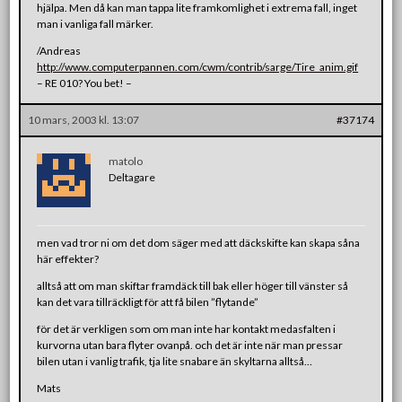
hjälpa. Men då kan man tappa lite framkomlighet i extrema fall, inget
man i vanliga fall märker.
/Andreas
http://www.computerpannen.com/cwm/contrib/sarge/Tire_anim.gif
– RE 010? You bet! –
10 mars, 2003 kl. 13:07
#37174
matolo
Deltagare
men vad tror ni om det dom säger med att däckskifte kan skapa såna
här effekter?
alltså att om man skiftar framdäck till bak eller höger till vänster så
kan det vara tillräckligt för att få bilen ”flytande”
för det är verkligen som om man inte har kontakt medasfalten i
kurvorna utan bara flyter ovanpå. och det är inte när man pressar
bilen utan i vanlig trafik, tja lite snabare än skyltarna alltså…
Mats