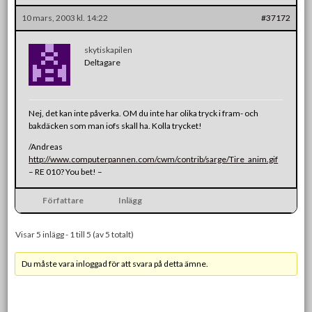
10 mars, 2003 kl. 14:22
#37172
skytiskapilen
Deltagare
Nej, det kan inte påverka. OM du inte har olika tryck i fram- och
bakdäcken som man iofs skall ha. Kolla trycket!
/Andreas
http://www.computerpannen.com/cwm/contrib/sarge/Tire_anim.gif
– RE 010? You bet! –
Författare
Inlägg
Visar 5 inlägg - 1 till 5 (av 5 totalt)
Du måste vara inloggad för att svara på detta ämne.