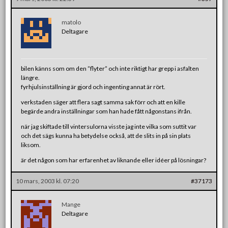
matolo
Deltagare
bilen känns som om den ”flyter” och inte riktigt har grepp i asfalten
längre.
fyrhjulsinställning är gjord och ingenting annat är rört.
verkstaden säger att flera sagt samma sak förr och att en kille
begärde andra inställningar som han hade fått någonstans ifrån.
när jag skiftade till vintersulorna visste jag inte vilka som suttit var
och det sägs kunna ha betydelse också, att de slits in på sin plats
liksom.
är det någon som har erfarenhet av liknande eller idéer på lösningar?
10 mars, 2003 kl. 07:20
#37173
Mange
Deltagare