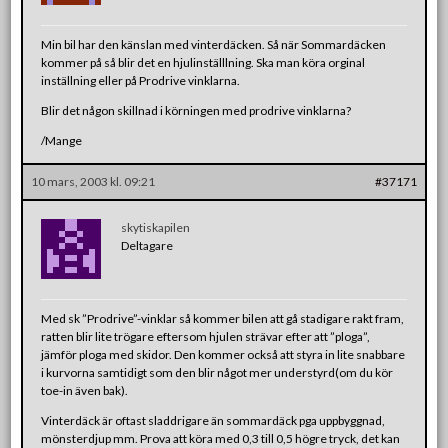
Min bil har den känslan med vinterdäcken. Så när Sommardäcken
kommer på så blir det en hjulinställlning. Ska man köra orginal
inställning eller på Prodrive vinklarna.
Blir det någon skillnad i körningen med prodrive vinklarna?
/Mange
10 mars, 2003 kl. 09:21
#37171
skytiskapilen
Deltagare
Med sk ”Prodrive”-vinklar så kommer bilen att gå stadigare rakt fram,
ratten blir lite trögare eftersom hjulen strävar efter att ”ploga”,
jämför ploga med skidor. Den kommer också att styra in lite snabbare
i kurvorna samtidigt som den blir något mer understyrd(om du kör
toe-in även bak).
Vinterdäck är oftast sladdrigare än sommardäck pga uppbyggnad,
mönsterdjup mm. Prova att köra med 0,3 till 0,5 högre tryck, det kan