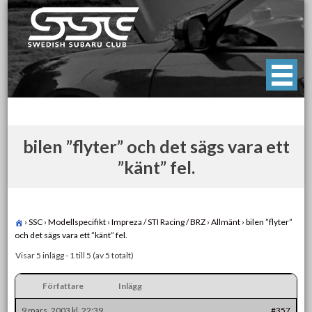
Skip
to
content
Swedish Subaru Club
För oss som älskar Subaru!
bilen ”flyter” och det sägs vara ett
”känt” fel.
›
SSC
›
Modellspecifikt
›
Impreza / STI Racing / BRZ
›
Allmänt
›
bilen ”flyter”
och det sägs vara ett ”känt” fel.
Visar 5 inlägg - 1 till 5 (av 5 totalt)
Författare
Inlägg
9 mars, 2003 kl. 22:39
#357