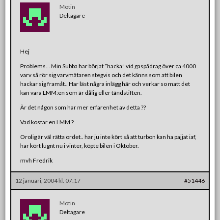
Motin
Deltagare
Hej
Problems… Min Subba har börjat ”hacka” vid gaspådrag över ca 4000
varv så rör sig varvmätaren stegvis och det känns som att bilen
hackar sig framåt.. Har läst några inlägg här och verkar so matt det
kan vara LMM:en som är dålig eller tändstiften.
Är det någon som har mer erfarenhet av detta ??
Vad kostar en LMM ?
Orolig är väl rätta ordet.. har ju inte kört så att turbon kan ha pajjat iaf,
har kört lugnt nu i vinter, köpte bilen i Oktober.
mvh Fredrik
12 januari, 2004 kl. 07:17
#51446
Motin
Deltagare