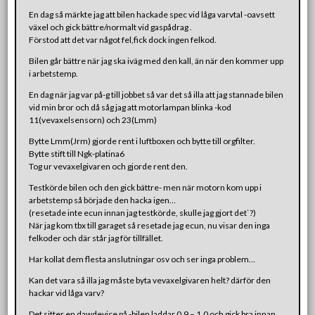
En dag så märkte jag att bilen hackade spec vid låga varvtal -oavsett
växel och gick bättre/normalt vid gaspådrag .
Förstod att det var något fel,fick dock ingen felkod.
Bilen går bättre när jag ska iväg med den kall, än när den kommer upp
i arbetstemp.
En dag när jag var på-g till jobbet så var det så illa att jag stannade bilen
vid min bror och då såg jag att motorlampan blinka -kod
11(vevaxelsensorn) och 23(Lmm)
Bytte Lmm(Jrm) gjorde rent i luftboxen och bytte till orgfilter.
Bytte stift till Ngk-platina6
Tog ur vevaxelgivaren och gjorde rent den.
Testkörde bilen och den gick bättre- men när motorn kom upp i
arbetstemp så började den hacka igen…
(resetade inte ecun innan jag testkörde, skulle jag gjort det`?)
När jag kom tbx till garaget så resetade jag ecun, nu visar den inga
felkoder och där står jag för tillfället.
Har kollat dem flesta anslutningar osv och ser inga problem…
Kan det vara så illa jag måste byta vevaxelgivaren helt? därför den
hackar vid låga varv?
Det sitter en dawdevice på -bilen laddar 0.9 – 1.0 och gick bra innan