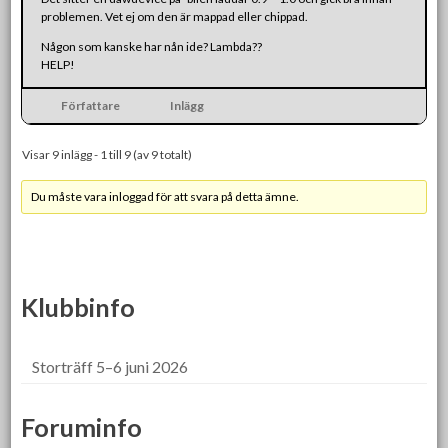
problemen. Vet ej om den är mappad eller chippad.
Någon som kanske har nån ide? Lambda??
HELP!
Författare
Inlägg
Visar 9 inlägg - 1 till 9 (av 9 totalt)
Du måste vara inloggad för att svara på detta ämne.
Klubbinfo
Storträff 5–6 juni 2026
Foruminfo