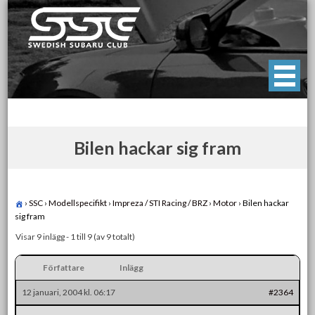
Skip
to
content
Swedish Subaru Club
För oss som älskar Subaru!
Bilen hackar sig fram
›
SSC
›
Modellspecifikt
›
Impreza / STI Racing / BRZ
›
Motor
›
Bilen hackar
sig fram
Visar 9 inlägg - 1 till 9 (av 9 totalt)
Författare
Inlägg
12 januari, 2004 kl. 06:17
#2364