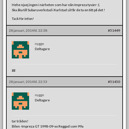
Hehe njaej ingen i närheten som har nån Impreza tyvärr :(.
Ska åka till Subaruverkstad i Karlstad så får de ta en titt på det !
Tack för infon!
28 januari, 2014 kl. 22:38
#51449
nygge
Deltagare
gg
28 januari, 2014 kl. 22:53
#51450
nygge
Deltagare
tar tråden!
Bilen -Impreza GT 1998-09-xx Reggad som 99a