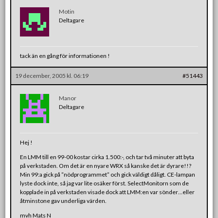
Motin
Deltagare
tack än en gång för informationen !
19 december, 2005 kl. 06:19
#51443
Manor
Deltagare
Hej !
En LMM till en 99-00 kostar cirka 1.500:-, och tar två minuter att byta
på verkstaden. Om det är en nyare WRX så kanske det är dyrare!!?
Min 99:a gick på ”nödprogrammet” och gick väldigt dåligt. CE-lampan
lyste dock inte, så jag var lite osäker först. SelectMonitorn som de
kopplade in på verkstaden visade dock att LMM:en var sönder…eller
åtminstone gav underliga värden.
mvh Mats N