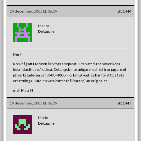
19 december, 2005 kl. 06:19
#51444
Manor
Deltagare
Hej !
Koh ihåg att LMM:en kan bytas separat…utan att du behöver köpa
hela ”plasthuset” också. Detta gick inte tidigare, och då tror jag priset
på verkstäderna var 3500-4000:- :o. Enligt vad jag har förstått så ska
ersättnings LMM:en vara bättre (hållbarare) än originalet.
mvh Mats N
19 december, 2005 kl. 06:19
#51447
Motin
Deltagare