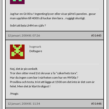
Jag har en Gt 00:a ! Ingenting lyser eller visar på fel i panelen.. gasar
man upp bilen till 4000 så hackar den bara .. ruggigt olustigt.
Svårt att byta LMM:en själv ?
12 januari, 2004 kl. 07:26
#51445
hogmark
Deltagare
Nej, det är pissenkelt.
Tror den sitter med 2st skruvar a´la ”säkerhets torx”.
Har du ingen som bor i närheten som har en 99/00a ?
Provlåna och testa, trist att lägga ut 1500 om det inte är det som är
felet. Men det är klart troligast !
/Hogis
12 januari, 2004 kl. 11:34
#51448