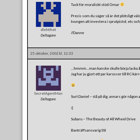
Tack för moraliskt stöd Omar
Precis som du säger så är det plötsligt väldi
tvungen att investera i sprutpistol, etc och
dlehtihet
//Danne
Deltagare
25 oktober, 2002 kl. 12:33
…hmmm…man kanske skulle börja lacka 
Jag har ju gjort ett par karosser till RC-kä
SecretAgentMan
Surt Daniel – stå på dig, annars gör någon 
Deltagare
/j
Subaru – The Beauty of All Wheel Drive
Banträffsansvarig SSI