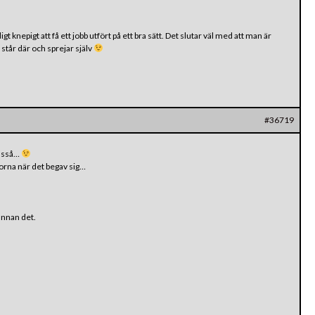
gt knepigt att få ett jobb utfört på ett bra sätt. Det slutar väl med att man är
 står där och sprejar själv
#36719
åsså…
rrorna när det begav sig…
annan det.