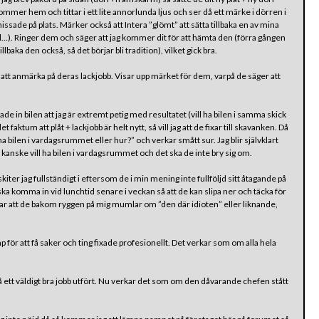
Kommer hem och tittar i ett lite annorlunda ljus och ser då ett märke i dörren i
ssade på plats. Märker också att Intera ”glömt” att sätta tillbaka en av mina
kfall…). Ringer dem och säger att jag kommer dit för att hämta den (förra gången
lbaka den också, så det börjar bli tradition), vilket gick bra.
r att anmärka på deras lackjobb. Visar upp märket för dem, varpå de säger att
e in bilen att jag är extremt petig med resultatet (vill ha bilen i samma skick
faktum att plåt + lackjobb är helt nytt, så vill jag att de fixar till skavanken. Då
 ha bilen i vardagsrummet eller hur?” och verkar smått sur. Jag blir självklart
g kanske vill ha bilen i vardagsrummet och det ska de inte bry sig om.
er jag fullständigt i eftersom de i min mening inte fullföljd sitt åtagande på
g ska komma in vid lunchtid senare i veckan så att de kan slipa ner och täcka för
ar att de bakom ryggen på mig mumlar om ”den där idioten” eller liknande,
p för att få saker och ting fixade profesionellt. Det verkar som om alla hela
då ett väldigt bra jobb utfört. Nu verkar det som om den dåvarande chefen stått