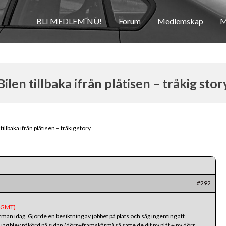
BLI MEDLEM NU!
Forum
Medlemskap
M
Bilen tillbaka ifrån plåtisen – tråkig stor
tillbaka ifrån plåtisen – tråkig story
#292
 (GMT)
rman idag. Gjorde en besiktning av jobbet på plats och såg ingenting att
ag blev påkörd på sidan (dörr+framskärm) så satte de dit ny plåt + ny dörr