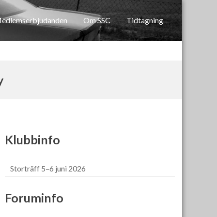
edlemserbjudanden
Om SSC
Tidtagning
y
Klubbinfo
Storträff 5–6 juni 2026
Foruminfo