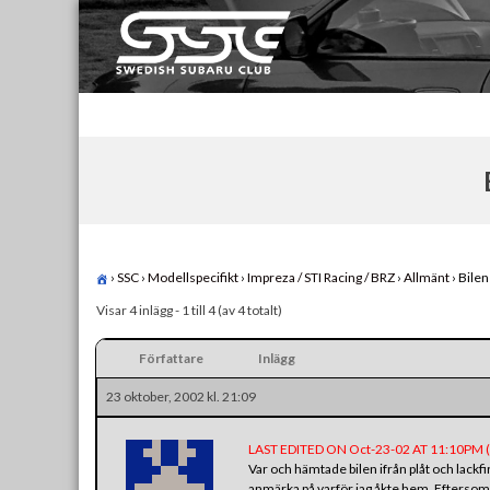
Skip
to
content
Swedish Subaru Club
För oss som älskar Subaru!
›
SSC
›
Modellspecifikt
›
Impreza / STI Racing / BRZ
›
Allmänt
›
Bilen 
Visar 4 inlägg - 1 till 4 (av 4 totalt)
Författare
Inlägg
23 oktober, 2002 kl. 21:09
LAST EDITED ON Oct-23-02 AT 11:10PM
Var och hämtade bilen ifrån plåt och lackfi
anmärka på varför jag åkte hem. Eftersom j