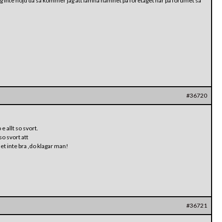
 jag inte nöjd då så kommer jag att lämna namnet på företaget här på forumet så
#36720
e allt so svort.
so svort att
det inte bra ,do klagar man!
#36721