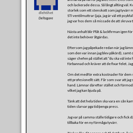
och lackerade dessa. Så långt allting väl. 
storlek som ett stenskott som jag tyvärr mi
dlehtihet
STI ventilmuttrar (jaja, jag är väl ett psy
Deltagare
jag var hos dem så missade de att skruva til
Nästa anhalt blir Plåt & lackfirman igen fö
det inte behöver åtgärdas.
Eftersom jag påpekade redan när jag lämnad
som den var innan jag blev påkörd), samt det 
säger chefen på stället att ”du ska väl inte
förbannad och kräver att de fixar felet. Ja
Om det medför extra kostnader för dem skit
ett profesionellt sätt. Får som svar att ja
hand. Lämnar därefter stället och förmod
vilket jag kan bjuda på.
Tänk att det hela tiden ska vara en sån kam
tiden slarvar pga tid/penga press.
Jag var på samma ställe tidigare och fick 
tillbaka för en ny förmåga tyvärr.