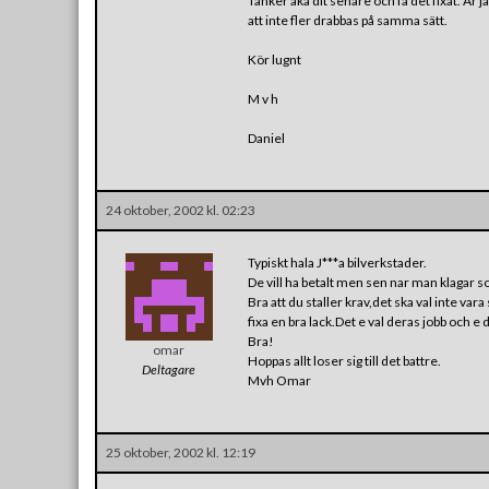
Tänker åka dit senare och få det fixat. Är
att inte fler drabbas på samma sätt.
Kör lugnt
M v h
Daniel
24 oktober, 2002 kl. 02:23
Typiskt hala J***a bilverkstader.
De vill ha betalt men sen nar man klagar so 
Bra att du staller krav,det ska val inte vara 
fixa en bra lack.Det e val deras jobb och e 
Bra!
omar
Hoppas allt loser sig till det battre.
Deltagare
Mvh Omar
25 oktober, 2002 kl. 12:19