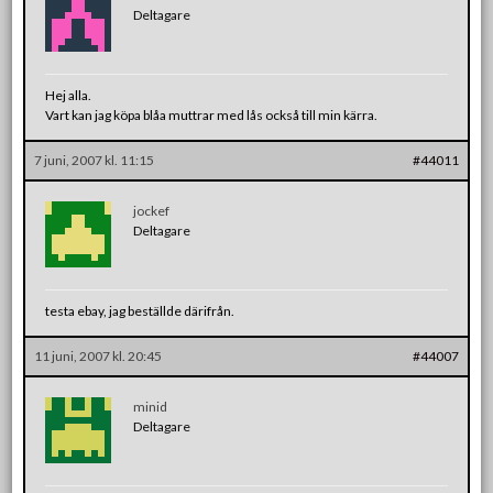
Deltagare
Hej alla.
Vart kan jag köpa blåa muttrar med lås också till min kärra.
7 juni, 2007 kl. 11:15
#44011
jockef
Deltagare
testa ebay, jag beställde därifrån.
11 juni, 2007 kl. 20:45
#44007
minid
Deltagare