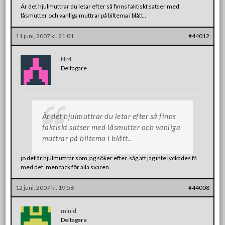
Är det hjulmuttrar du letar efter så finns faktiskt satser med
låsmutter och vanliga muttrar på biltema i blått..
11 juni, 2007 kl. 21:01
#44012
Nr4
Deltagare
Är det hjulmuttrar du letar efter så finns
faktiskt satser med låsmutter och vanliga
muttrar på biltema i blått..
jo det är hjulmuttrar som jag söker efter. såg att jag inte lyckades få
med det. men tack för alla svaren.
12 juni, 2007 kl. 19:56
#44008
minid
Deltagare