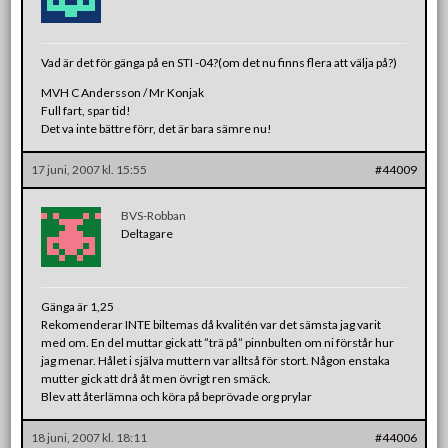
Vad är det för gänga på en STI -04?(om det nu finns flera att välja på?)
MVH C Andersson / Mr Konjak
Full fart, spar tid!
Det va inte bättre förr, det är bara sämre nu!
17 juni, 2007 kl. 15:55
#44009
BVS-Robban
Deltagare
Gänga är 1,25
Rekomenderar INTE biltemas då kvalitén var det sämsta jag varit
med om. En del muttar gick att ”trä på” pinnbulten om ni förstår hur
jag menar. Hålet i själva muttern var alltså för stort. Någon enstaka
mutter gick att drå åt men övrigt ren smäck.
Blev att återlämna och köra på beprövade org prylar
18 juni, 2007 kl. 18:11
#44006