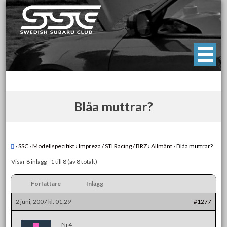
Skip
to
content
Swedish Subaru Club
För oss som älskar Subaru!
Blåa muttrar?
›
SSC
›
Modellspecifikt
›
Impreza / STI Racing / BRZ
›
Allmänt
›
Blåa muttrar?
Visar 8 inlägg - 1 till 8 (av 8 totalt)
Författare
Inlägg
2 juni, 2007 kl. 01:29
#1277
Nr4