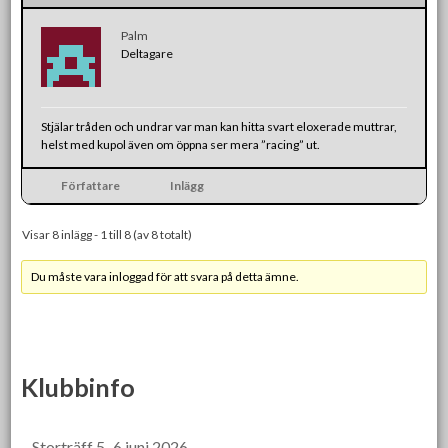
Palm
Deltagare
Stjälar tråden och undrar var man kan hitta svart eloxerade muttrar,
helst med kupol även om öppna ser mera ”racing” ut.
Författare
Inlägg
Visar 8 inlägg - 1 till 8 (av 8 totalt)
Du måste vara inloggad för att svara på detta ämne.
Klubbinfo
Storträff 5–6 juni 2026