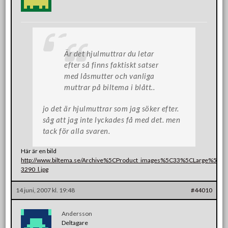
Är det hjulmuttrar du letar
efter så finns faktiskt satser
med låsmutter och vanliga
muttrar på biltema i blått..
jo det är hjulmuttrar som jag söker efter.
såg att jag inte lyckades få med det. men
tack för alla svaren.
Här är en bild
http://www.biltema.se/Archive%5CProduct_images%5C33%5CLarge%5C33
3290_l.jpg
14 juni, 2007 kl. 19:48
#44010
Andersson
Deltagare