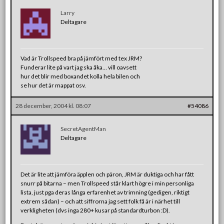
Larry
Deltagare
Vad är Trollspeed bra på jämfört med tex JRM?
Funderar lite på vart jag ska åka… vill oavsett
hur det blir med boxandet kolla hela bilen och
se hur det är mappat osv.
28 december, 2004 kl. 08:07
#54086
SecretAgentMan
Deltagare
Det är lite att jämföra äpplen och päron, JRM är duktiga och har fått
snurr på bitarna – men Trollspeed står klart högre i min personliga
lista, just pga deras långa erfarenhet av trimning (gedigen, riktigt
extrem sådan) – och att siffrorna jag sett folk få är i närhet till
verkligheten (dvs inga 280+ kusar på standardturbon :D).