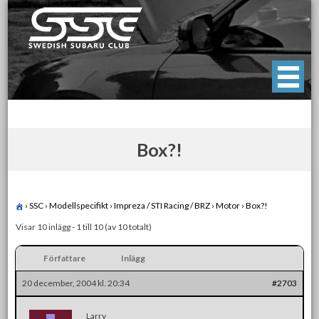
Skip
to
content
Swedish Subaru Club
För oss som älskar Subaru!
Box?!
›
SSC
›
Modellspecifikt
›
Impreza / STI Racing / BRZ
›
Motor
›
Box?!
Visar 10 inlägg - 1 till 10 (av 10 totalt)
Författare
Inlägg
20 december, 2004 kl. 20:34
#2703
Larry