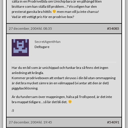
sätta in en Prodrivelåda om Unichip bara är en påhängd liten
bisittare som kan ställa till problem…? Visseligen har den
presterat ganska bra hittils
men man vill ju inte chansa!
Vad är ett vettigt pris för en prodrive-box?
27 december, 2004 kl. 08:35
#54085
SecretAgentMan
Deltagare
Har du en bil som är unichippad och funkar bra så finns det ingen
anledning att krångla.
Kommer prodriveboxen att enbart skruvas i din bil utan ommappning
är det bra mycket sämre än en välmappad (vi antar att den är det)
piggybacklösning.
Är du fundersam över mappningen, hälsa på Trollspeed, är det inte
bra mappat tidigare…så lär det bli det.
/J
27 december, 2004 kl. 19:45
#54091