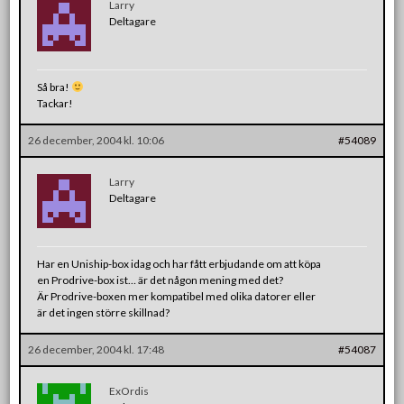
Larry
Deltagare
Så bra!
Tackar!
26 december, 2004 kl. 10:06
#54089
Larry
Deltagare
Har en Uniship-box idag och har fått erbjudande om att köpa
en Prodrive-box ist… är det någon mening med det?
Är Prodrive-boxen mer kompatibel med olika datorer eller
är det ingen större skillnad?
26 december, 2004 kl. 17:48
#54087
ExOrdis