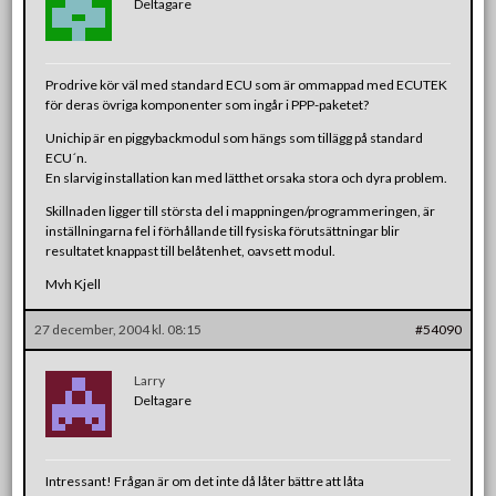
Deltagare
Prodrive kör väl med standard ECU som är ommappad med ECUTEK
för deras övriga komponenter som ingår i PPP-paketet?
Unichip är en piggybackmodul som hängs som tillägg på standard
ECU´n.
En slarvig installation kan med lätthet orsaka stora och dyra problem.
Skillnaden ligger till största del i mappningen/programmeringen, är
inställningarna fel i förhållande till fysiska förutsättningar blir
resultatet knappast till belåtenhet, oavsett modul.
Mvh Kjell
27 december, 2004 kl. 08:15
#54090
Larry
Deltagare
Intressant! Frågan är om det inte då låter bättre att låta