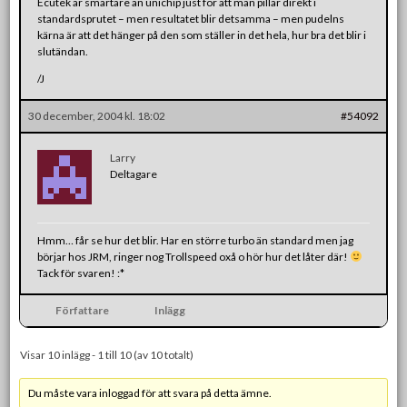
Ecutek är smartare än unichip just för att man pillar direkt i
standardsprutet – men resultatet blir detsamma – men pudelns
kärna är att det hänger på den som ställer in det hela, hur bra det blir i
slutändan.
/J
30 december, 2004 kl. 18:02
#54092
Larry
Deltagare
Hmm… får se hur det blir. Har en större turbo än standard men jag
börjar hos JRM, ringer nog Trollspeed oxå o hör hur det låter där!
Tack för svaren! :*
Författare
Inlägg
Visar 10 inlägg - 1 till 10 (av 10 totalt)
Du måste vara inloggad för att svara på detta ämne.