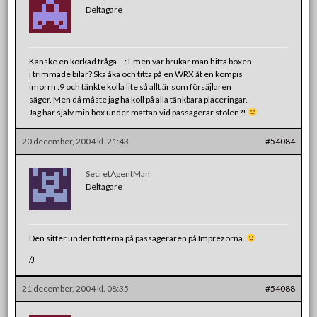
Deltagare
Kanske en korkad fråga… :+ men var brukar man hitta boxen
i trimmade bilar? Ska åka och titta på en WRX åt en kompis
imorrn :9 och tänkte kolla lite så allt är som försäjlaren
säger. Men då måste jag ha koll på alla tänkbara placeringar.
Jag har själv min box under mattan vid passagerar stolen?!
20 december, 2004 kl. 21:43
#54084
SecretAgentMan
Deltagare
Den sitter under fötterna på passageraren på Imprezorna.
/J
21 december, 2004 kl. 08:35
#54088