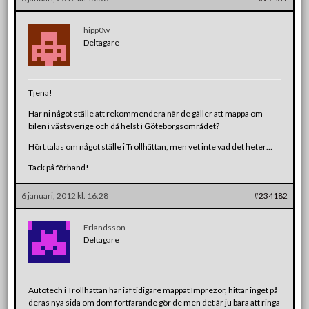
hipp0w
Deltagare
Tjena!
Har ni något ställe att rekommendera när de gäller att mappa om
bilen i västsverige och då helst i Göteborgsområdet?
Hört talas om något ställe i Trollhättan, men vet inte vad det heter…
Tack på förhand!
6 januari, 2012 kl. 16:28
#234182
Erlandsson
Deltagare
Autotech i Trollhättan har iaf tidigare mappat Imprezor, hittar inget på
deras nya sida om dom fortfarande gör de men det är ju bara att ringa