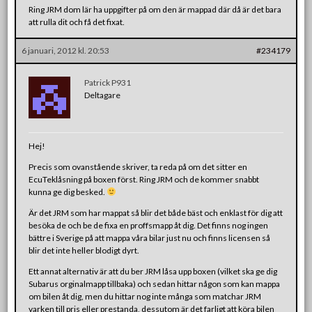
Ring JRM dom lär ha uppgifter på om den är mappad där då är det bara
att rulla dit och få det fixat.
6 januari, 2012 kl. 20:53
#234179
Patrick P931
Deltagare
Hej!
Precis som ovanstående skriver, ta reda på om det sitter en
EcuTeklåsning på boxen först. Ring JRM och de kommer snabbt
kunna ge dig besked.
Är det JRM som har mappat så blir det både bäst och enklast för dig att
besöka de och be de fixa en proffsmapp åt dig. Det finns nog ingen
bättre i Sverige på att mappa våra bilar just nu och finns licensen så
blir det inte heller blodigt dyrt.
Ett annat alternativ är att du ber JRM låsa upp boxen (vilket ska ge dig
Subarus orginalmapp tillbaka) och sedan hittar någon som kan mappa
om bilen åt dig, men du hittar nog inte många som matchar JRM
varken till pris eller prestanda, dessutom är det farligt att köra bilen