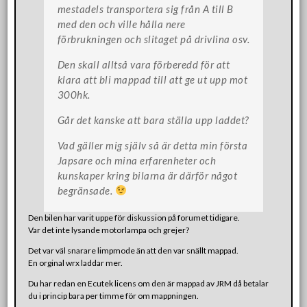
mestadels transportera sig från A till B
med den och ville hålla nere
förbrukningen och slitaget på drivlina osv.
Den skall alltså vara förberedd för att
klara att bli mappad till att ge ut upp mot
300hk.
Går det kanske att bara ställa upp laddet?
Vad gäller mig själv så är detta min första
Japsare och mina erfarenheter och
kunskaper kring bilarna är därför något
begränsade.
Den bilen har varit uppe för diskussion på forumet tidigare.
Var det inte lysande motorlampa och grejer?
Det var väl snarare limpmode än att den var snällt mappad.
En orginal wrx laddar mer.
Du har redan en Ecutek licens om den är mappad av JRM då betalar
du i princip bara per timme för om mappningen.