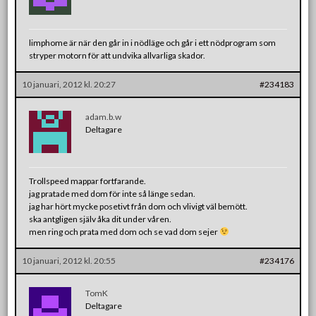
limphome är när den går in i nödläge och går i ett nödprogram som
stryper motorn för att undvika allvarliga skador.
10 januari, 2012 kl. 20:27
#234183
adam.b.w
Deltagare
Trollspeed mappar fortfarande.
jag pratade med dom för inte så länge sedan.
jag har hört mycke posetivt från dom och vlivigt väl bemött.
ska antgligen själv åka dit under våren.
men ring och prata med dom och se vad dom sejer
10 januari, 2012 kl. 20:55
#234176
TomK
Deltagare