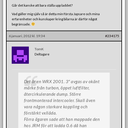
Går det kanske att bara ställa upp laddet?
Vad gäller mig själv så är detta min första Japsare och mina
erfarenheter och kunskaper kring bilarna är därför något
begränsade.
6 januari, 2012 kl. 19:34
#234175
TomK
Deltagare
Det är en WRX 2001. 3″ avgas av okänt
märke från turbon, öppet luftfilter,
återcirkulerande dump. Större
frontmonterad intercooler. Skall även
vara någon starkare koppling och
förstärkt vxllåda.
Förra ägaren sade att han mappade den
hos JRM för att ladda 0.6 då han