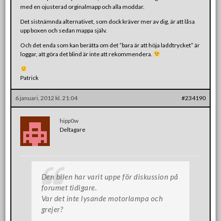
med en ojusterad orginalmapp och alla moddar.
Det sistnämnda alternativet, som dock kräver mer av dig, är att låsa
upp boxen och sedan mappa själv.
Och det enda som kan berätta om det ”bara är att höja laddtrycket” är
loggar, att göra det blind är inte att rekommendera.
Patrick
6 januari, 2012 kl. 21:04
#234190
hipp0w
Deltagare
Den bilen har varit uppe för diskussion på
forumet tidigare.
Var det inte lysande motorlampa och
grejer?