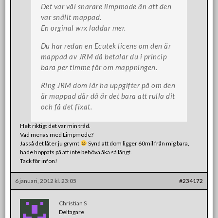
Det var väl snarare limpmode än att den
var snällt mappad.
En orginal wrx laddar mer.
Du har redan en Ecutek licens om den är
mappad av JRM då betalar du i princip
bara per timme för om mappningen.
Ring JRM dom lär ha uppgifter på om den
är mappad där då är det bara att rulla dit
och få det fixat.
Helt riktigt det var min tråd.
Vad menas med Limpmode?
Jasså det låter ju grymt
Synd att dom ligger 60mil från mig bara,
hade hoppats på att inte behöva åka så långt.
Tack för infon!
6 januari, 2012 kl. 23:05
#234172
Christian S
Deltagare