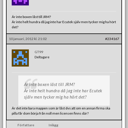
Är inte boxen låst till JRM?
Är inte helt hundra då jag inte har Ecutek själv men tycker mig ha hört
det?
10 januari, 2012 kl. 21:02
#234167
GT99
Deltagare
Är inte boxen låst till JRM?
Är inte helt hundra då jag inte har Ecutek
själv men tycker mig ha hört det?
Är det inte bara mappen som är låst dvs att om en annan firma ska
pilla får dom börja från noll men licensen finns där?
Författare
Inlägg