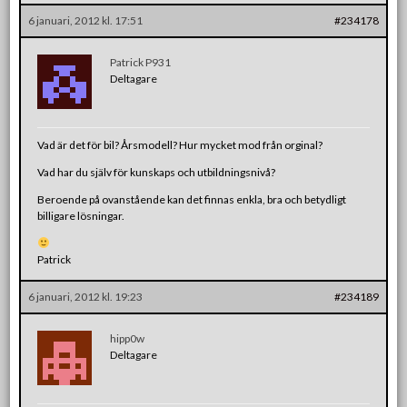
6 januari, 2012 kl. 17:51
#234178
Patrick P931
Deltagare
Vad är det för bil? Årsmodell? Hur mycket mod från orginal?
Vad har du själv för kunskaps och utbildningsnivå?
Beroende på ovanstående kan det finnas enkla, bra och betydligt
billigare lösningar.
Patrick
6 januari, 2012 kl. 19:23
#234189
hipp0w
Deltagare