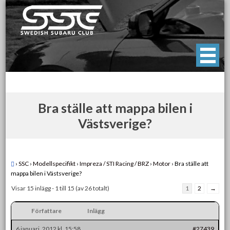
Skip
to
content
Swedish Subaru Club
För oss som älskar Subaru!
Bra ställe att mappa bilen i
Västsverige?
›
SSC
›
Modellspecifikt
›
Impreza / STI Racing / BRZ
›
Motor
›
Bra ställe att
mappa bilen i Västsverige?
Visar 15 inlägg - 1 till 15 (av 26 totalt)
1
2
→
Författare
Inlägg
6 januari, 2012 kl. 15:58
#27439