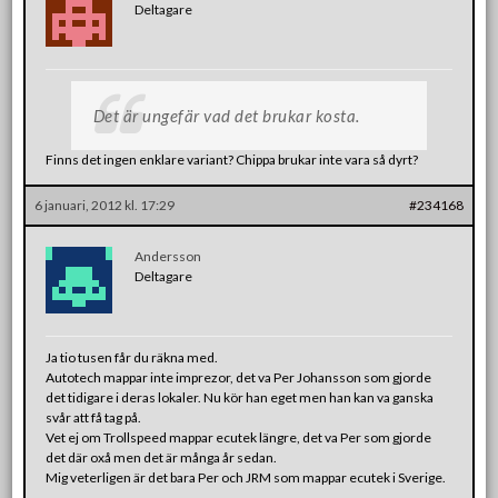
Deltagare
Det är ungefär vad det brukar kosta.
Finns det ingen enklare variant? Chippa brukar inte vara så dyrt?
6 januari, 2012 kl. 17:29
#234168
Andersson
Deltagare
Ja tio tusen får du räkna med.
Autotech mappar inte imprezor, det va Per Johansson som gjorde
det tidigare i deras lokaler. Nu kör han eget men han kan va ganska
svår att få tag på.
Vet ej om Trollspeed mappar ecutek längre, det va Per som gjorde
det där oxå men det är många år sedan.
Mig veterligen är det bara Per och JRM som mappar ecutek i Sverige.