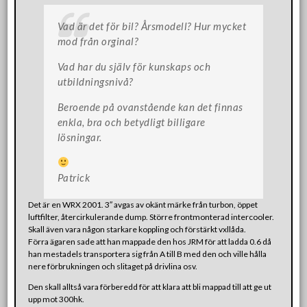
Vad är det för bil? Årsmodell? Hur mycket
mod från orginal?
Vad har du själv för kunskaps och
utbildningsnivå?
Beroende på ovanstående kan det finnas
enkla, bra och betydligt billigare
lösningar.
Patrick
Det är en WRX 2001. 3″ avgas av okänt märke från turbon, öppet
luftfilter, återcirkulerande dump. Större frontmonterad intercooler.
Skall även vara någon starkare koppling och förstärkt vxllåda.
Förra ägaren sade att han mappade den hos JRM för att ladda 0.6 då
han mestadels transportera sig från A till B med den och ville hålla
nere förbrukningen och slitaget på drivlina osv.
Den skall alltså vara förberedd för att klara att bli mappad till att ge ut
upp mot 300hk.