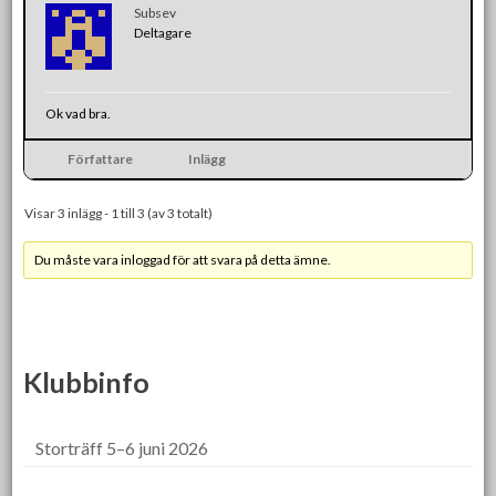
Subsev
Deltagare
Ok vad bra.
Författare
Inlägg
Visar 3 inlägg - 1 till 3 (av 3 totalt)
Du måste vara inloggad för att svara på detta ämne.
Klubbinfo
Storträff 5–6 juni 2026