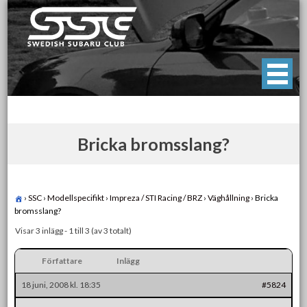
Skip
to
content
Swedish Subaru Club
För oss som älskar Subaru!
Bricka bromsslang?
›
SSC
›
Modellspecifikt
›
Impreza / STI Racing / BRZ
›
Väghållning
›
Bricka
bromsslang?
Visar 3 inlägg - 1 till 3 (av 3 totalt)
Författare
Inlägg
18 juni, 2008 kl. 18:35
#5824