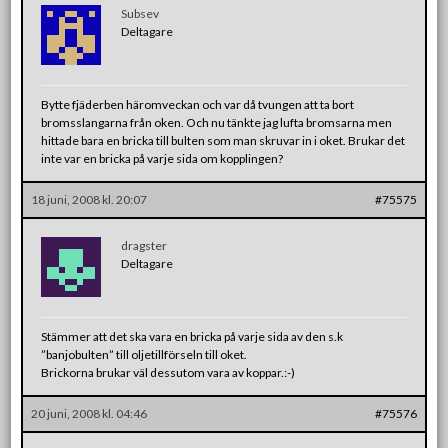
Subsev
Deltagare
Bytte fjäderben häromveckan och var då tvungen att ta bort
bromsslangarna från oken. Och nu tänkte jag lufta bromsarna men
hittade bara en bricka till bulten som man skruvar in i oket. Brukar det
inte var en bricka på varje sida om kopplingen?
18 juni, 2008 kl. 20:07
#75575
dragster
Deltagare
Stämmer att det ska vara en bricka på varje sida av den s.k
”banjobulten” till oljetillförseln till oket.
Brickorna brukar väl dessutom vara av koppar.:-)
20 juni, 2008 kl. 04:46
#75576