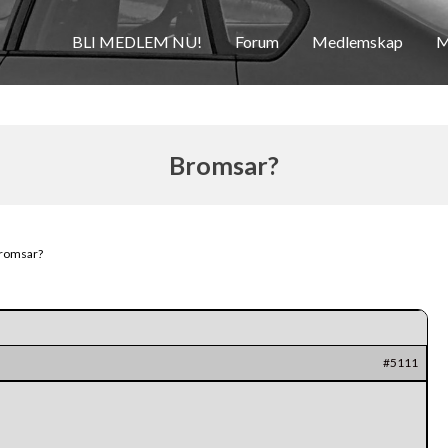
BLI MEDLEM NU!
Forum
Medlemskap
M
Bromsar?
romsar?
#5111