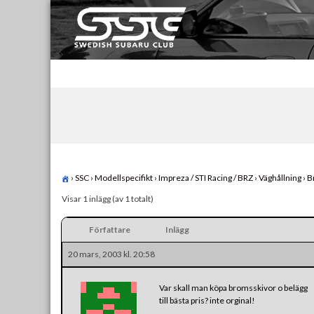
Skip
to
content
Swedish Subaru Club
För oss som älskar Subaru!
›
SSC
›
Modellspecifikt
›
Impreza / STI Racing / BRZ
›
Väghållning
›
B
Visar 1 inlägg (av 1 totalt)
Författare
Inlägg
20 mars, 2003 kl. 20:58
Var skall man köpa bromsskivor o belägg
till bästa pris? inte orginal!