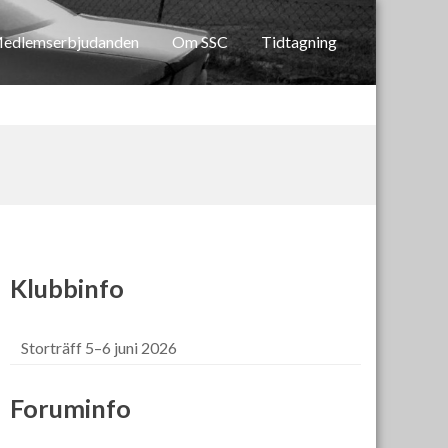
edlemserbjudanden
Om SSC
Tidtagning
Klubbinfo
Storträff 5–6 juni 2026
Foruminfo