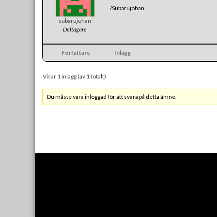
/Subarujohan
subarujohan
Deltagare
Författare
Inlägg
Visar 1 inlägg (av 1 totalt)
Du måste vara inloggad för att svara på detta ämne.