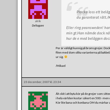
Plocka loss ett belä
du garanterat rätt./
alrik
Deltagare
Eller ring peansweden! han 
min gt.Han nämde dock nått 
hur de e med beläggen doc
Per är väldigt kunnig på bromsgrejer. Dock
filen med dom olika varianterna på bakbeläg
ur sig.
/Mikael
23 december, 2007 kl. 23:34
Äh skit i att byta kör på de grejer som sitt
i hela världen kostar säkert en 500:- men 
Kör lite bana och konbana OM du märkar at