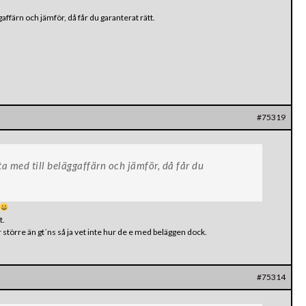
gaffärn och jämför, då får du garanterat rätt.
#75319
ta med till beläggaffärn och jämför, då får du
t.
 större än gt´ns så ja vet inte hur de e med beläggen dock.
#75314