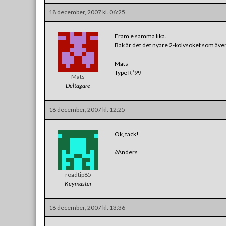
18 december, 2007 kl. 06:25
Fram e samma lika.
Bak är det det nyare 2-kolvsoket som även 
Mats
Type R ’99
Mats
Deltagare
18 december, 2007 kl. 12:25
Ok, tack!
//Anders
roadtip85
Keymaster
18 december, 2007 kl. 13:36