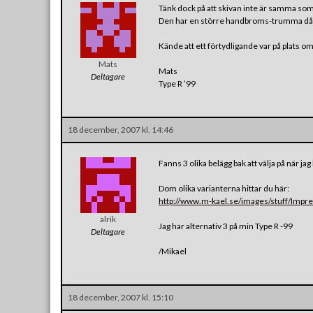
Tänk dock på att skivan inte är samma so
Den har en större handbroms-trumma då det
Kände att ett förtydligande var på plats 
Mats
Mats
Deltagare
Type R ’99
18 december, 2007 kl. 14:46
Fanns 3 olika belägg bak att välja på när jag
Dom olika varianterna hittar du här:
http://www.m-kael.se/images/stuff/Impr
alrik
Jag har alternativ 3 på min Type R -99
Deltagare
/Mikael
18 december, 2007 kl. 15:10