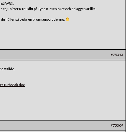
m på WRX.
 ju sitter R180 diff på Type R. Men oket och beläggen är lika.
om du håller på o gör en bromsuppgradering.
#75313
 beställde.
ezaTurbobak.doc
#75309