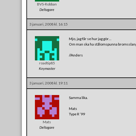
BVS-Robban
Deltagare
3 januari, 2008 kl. 16:15
Mjo, jag får se hur jag gör…
Om man ska ha stålomspunna bromsslangar
//Anders
roadtip85
Keymaster
3 januari, 2008 kl. 19:11
Samma lika.
Mats
Type R ’99
Mats
Deltagare