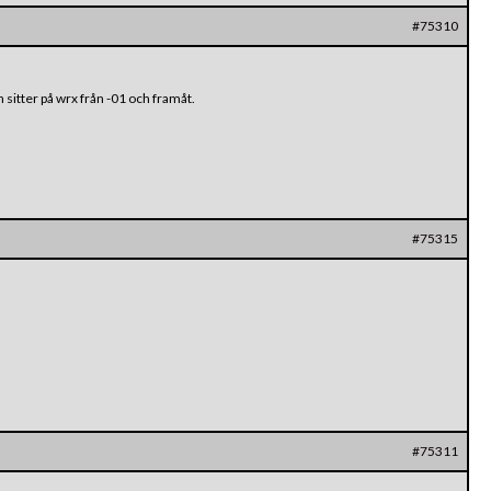
#75310
sitter på wrx från -01 och framåt.
#75315
#75311