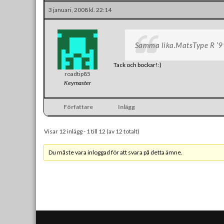
3 januari, 2008 kl. 22:14
Samma lika.MatsType R ’9
Tack och bockar!:)
roadtip85
Keymaster
Författare
Inlägg
Visar 12 inlägg - 1 till 12 (av 12 totalt)
Du måste vara inloggad för att svara på detta ämne.