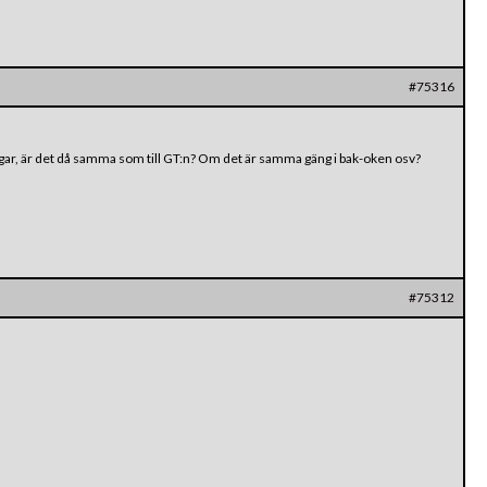
#75316
, är det då samma som till GT:n? Om det är samma gäng i bak-oken osv?
#75312