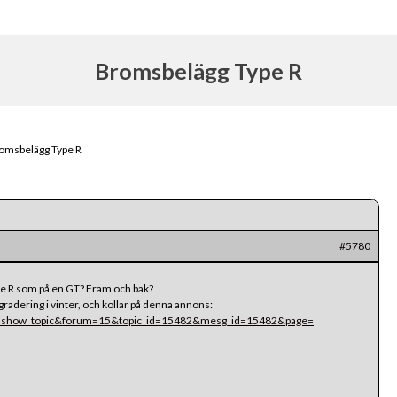
Bromsbelägg Type R
omsbelägg Type R
#5780
e R som på en GT? Fram och bak?
gradering i vinter, och kollar på denna annons:
?az=show_topic&forum=15&topic_id=15482&mesg_id=15482&page=