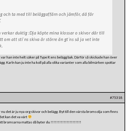
gg och ta med till beläggaffärn och jämför, då får
K
verkar duktig :Dja köpte mina klossar o skivor där till
om att sti`ns skiva är större än gt´ns så ja vet inte
k.
 var han inte helt säker på Type R:ens belägg bak. Därför så skickade han över
g. Karln kan ju inte ha koll på alla olika varianter som alla bilmärken spottar
#75318
er nu det är ju nya org skivor och belägg. Byt till den värsta bromsolja som finns
det kan det va värt
t bromsarna mattas då byter du !!!!!!!!!!!!!!!!!!!!!