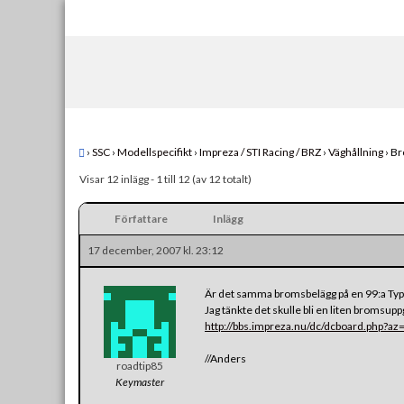
Skip
to
content
›
SSC
›
Modellspecifikt
›
Impreza / STI Racing / BRZ
›
Väghållning
›
Br
Visar 12 inlägg - 1 till 12 (av 12 totalt)
Författare
Inlägg
17 december, 2007 kl. 23:12
Är det samma bromsbelägg på en 99:a Typ
Jag tänkte det skulle bli en liten bromsupp
http://bbs.impreza.nu/dc/dcboard.php
//Anders
roadtip85
Keymaster