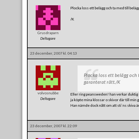
Plocka loss ett belägg och ta med till beläg
/K
Grusdraparn
Deltagare
23 december, 2007 kl. 04:13
Plocka loss ett belägg och 
garanterat rätt./K
volvosnubbe
Eller ring peansweden! han verkar duktig
Deltagare
ja köpte mina klossar o skivor där till min g
Han nämde dock nått om att sti`ns skiva är
23 december, 2007 kl. 22:09