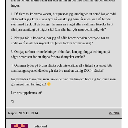
Har läst en del andra trådar här och funnit en del info men har en del konkreta
frågor..
1. Då flera av kolvarna kärvar, hur pressar jag lämpligtvis ut dem? Jag är rädd
att försöker jag köra ut alla fyra så kanske jag bara får ut en, och då blir det
svårt med tryck till de övriga. Tar man en i taget eller skall man försöka få ut
alla fyra samtidigt på något sätt? Om alla, hur gör man det lämpligtvis?
2. När jag får ut kolvarna, bör jag då hålla bromspedalen nedtryckt för att
undvika få in allt för mycket luft (eller förlora bromsvätska)?
3. Om jag tar bort bromsledningen från oket, kan jag plugga ledningen på
något smart sätt för att slippa förlora så mycket vätska?
4. Om man fyller på bromsvätska och inte ersättar all vätska i systemet, bör
man ha ngn speciell då eller går det bra med en vanlig DOT4 vätska?
Jag lyckades lossa oket men tänkte det var lika bra och höra sig för innan man
gör något man får ångra..!
Lite tips uppskattas iaf!
/N
6 april, 2009 kl. 19:14
#75984
radiohead