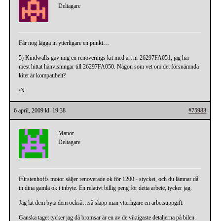
Deltagare
Får nog lägga in ytterligare en punkt…
5) Kindwalls gav mig en renoverings kit med art nr 26297FA051, jag har
mest hittat hänvisningar till 26297FA050. Någon som vet om det försnämnda
kitet är kompatibelt?
/N
6 april, 2009 kl. 19:38
#75983
Manor
Deltagare
Fûrstenhoffs motor säljer renoverade ok för 1200:- stycket, och du lämnar då
in dina gamla ok i inbyte. En relativt billig peng för detta arbete, tycker jag.
Jag lät dem byta dem också…så slapp man ytterligare en arbetsuppgift.
Ganska taget tycker jag då bromsar är en av de viktigaste detaljerna på bilen.