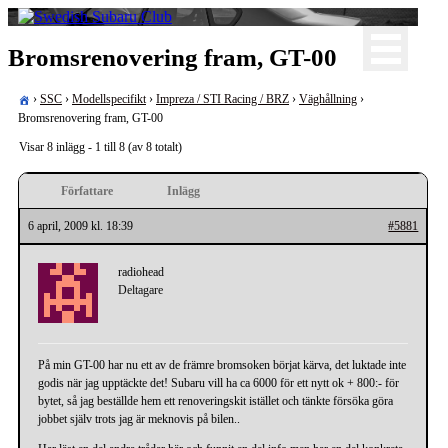
Skip
to
För oss som älskar Subaru!
content
Bromsrenovering fram, GT-00
Swedish Subaru Club
›
SSC
›
Modellspecifikt
›
Impreza / STI Racing / BRZ
›
Väghållning
›
Bromsrenovering fram, GT-00
Visar 8 inlägg - 1 till 8 (av 8 totalt)
Författare
Inlägg
6 april, 2009 kl. 18:39
#5881
radiohead
Deltagare
På min GT-00 har nu ett av de främre bromsoken börjat kärva, det luktade inte
godis när jag upptäckte det! Subaru vill ha ca 6000 för ett nytt ok + 800:- för
bytet, så jag beställde hem ett renoveringskit istället och tänkte försöka göra
jobbet själv trots jag är meknovis på bilen..