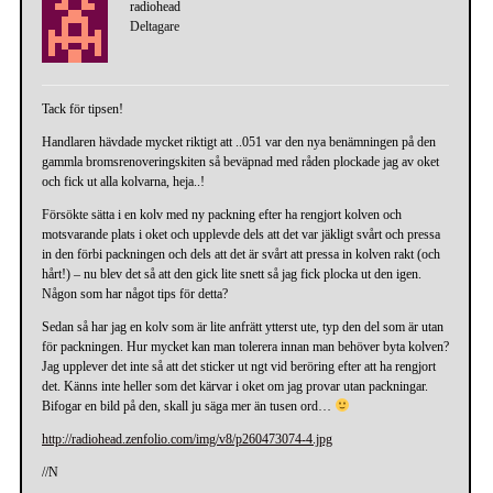
radiohead
Deltagare
Tack för tipsen!
Handlaren hävdade mycket riktigt att ..051 var den nya benämningen på den
gammla bromsrenoveringskiten så beväpnad med råden plockade jag av oket
och fick ut alla kolvarna, heja..!
Försökte sätta i en kolv med ny packning efter ha rengjort kolven och
motsvarande plats i oket och upplevde dels att det var jäkligt svårt och pressa
in den förbi packningen och dels att det är svårt att pressa in kolven rakt (och
hårt!) – nu blev det så att den gick lite snett så jag fick plocka ut den igen.
Någon som har något tips för detta?
Sedan så har jag en kolv som är lite anfrätt ytterst ute, typ den del som är utan
för packningen. Hur mycket kan man tolerera innan man behöver byta kolven?
Jag upplever det inte så att det sticker ut ngt vid beröring efter att ha rengjort
det. Känns inte heller som det kärvar i oket om jag provar utan packningar.
Bifogar en bild på den, skall ju säga mer än tusen ord…
http://radiohead.zenfolio.com/img/v8/p260473074-4.jpg
//N