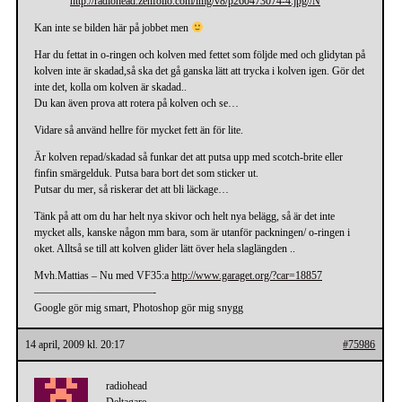
http://radiohead.zenfolio.com/img/v8/p260473074-4.jpg//N
Kan inte se bilden här på jobbet men
Har du fettat in o-ringen och kolven med fettet som följde med och glidytan på
kolven inte är skadad,så ska det gå ganska lätt att trycka i kolven igen. Gör det
inte det, kolla om kolven är skadad..
Du kan även prova att rotera på kolven och se…
Vidare så använd hellre för mycket fett än för lite.
Är kolven repad/skadad så funkar det att putsa upp med scotch-brite eller
finfin smärgelduk. Putsa bara bort det som sticker ut.
Putsar du mer, så riskerar det att bli läckage…
Tänk på att om du har helt nya skivor och helt nya belägg, så är det inte
mycket alls, kanske någon mm bara, som är utanför packningen/ o-ringen i
oket. Alltså se till att kolven glider lätt över hela slaglängden ..
Mvh.Mattias – Nu med VF35:a
http://www.garaget.org/?car=18857
———————————-
Google gör mig smart, Photoshop gör mig snygg
14 april, 2009 kl. 20:17
#75986
radiohead
Deltagare