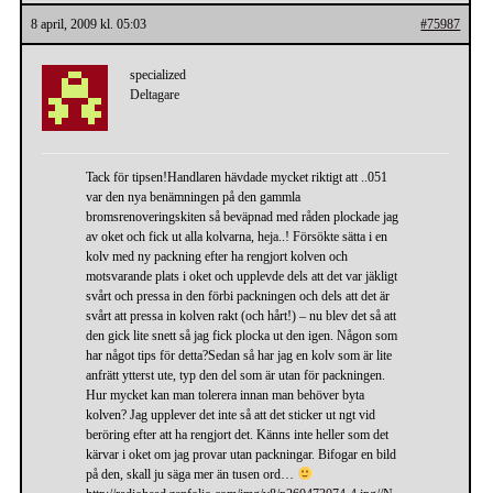
8 april, 2009 kl. 05:03
#75987
specialized
Deltagare
Tack för tipsen!Handlaren hävdade mycket riktigt att ..051
var den nya benämningen på den gammla
bromsrenoveringskiten så beväpnad med råden plockade jag
av oket och fick ut alla kolvarna, heja..! Försökte sätta i en
kolv med ny packning efter ha rengjort kolven och
motsvarande plats i oket och upplevde dels att det var jäkligt
svårt och pressa in den förbi packningen och dels att det är
svårt att pressa in kolven rakt (och hårt!) – nu blev det så att
den gick lite snett så jag fick plocka ut den igen. Någon som
har något tips för detta?Sedan så har jag en kolv som är lite
anfrätt ytterst ute, typ den del som är utan för packningen.
Hur mycket kan man tolerera innan man behöver byta
kolven? Jag upplever det inte så att det sticker ut ngt vid
beröring efter att ha rengjort det. Känns inte heller som det
kärvar i oket om jag provar utan packningar. Bifogar en bild
på den, skall ju säga mer än tusen ord…