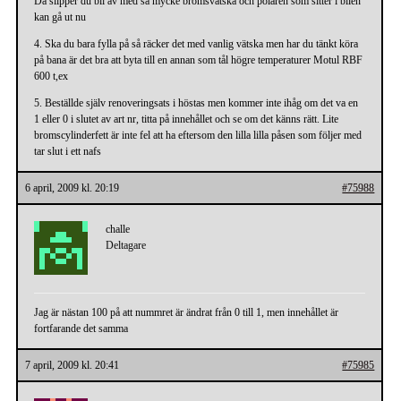
Då slipper du bli av med så mycke bromsvätska och polaren som sitter i bilen
kan gå ut nu
4. Ska du bara fylla på så räcker det med vanlig vätska men har du tänkt köra
på bana är det bra att byta till en annan som tål högre temperaturer Motul RBF
600 t,ex
5. Beställde själv renoveringsats i höstas men kommer inte ihåg om det va en
1 eller 0 i slutet av art nr, titta på innehållet och se om det känns rätt. Lite
bromscylinderfett är inte fel att ha eftersom den lilla lilla påsen som följer med
tar slut i ett nafs
6 april, 2009 kl. 20:19
#75988
challe
Deltagare
Jag är nästan 100 på att nummret är ändrat från 0 till 1, men innehållet är
fortfarande det samma
7 april, 2009 kl. 20:41
#75985