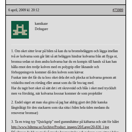
6 april, 2009 kl. 20:12
#75989
kamikaze
Deltagare
1. Om oket sitter kvar på bilen så kan du ta bromsbeläggen och lägga imellan
två av kolvarna som går lätt så att beläggen hindrar kolvarna från att flyga ut,
bromsa sedan ut dom andra kolvarna har du en kompis till hands så kan han
hålla emot den tredje kolven med en polygrip eller liknande och
förhoppningsvis kommer då den kolven som kärvar.
Funkar inte det får du ta loss oket dela det och plocka ut kolvarna genom att
vrida/dra med en rörtång eller annat som du får bra tag med.
Har du tagit bort oket så sätt det i ett skruvstäd och blås i oket med tryckluft
men va försiktig, när kolvarna lossnar kommer de som projektiler
2. Endel säger att man ska göra så jag har aldrig gjort det (blir kanska
långtråkigt för den stackaren som ska sitta i bilen hela tiden medann du
renoverar bromsar)
3. Ta en tving typ ”Quickgrip” med gummihättor på käftarna och sätt för hålet
http://www.biltema.se/Archive/Product_images/20/Large/20-836_l.jpg