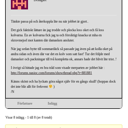
Tänkte passa på och återkoppla lite nu när jobbet är gjort..
Det gick faktiskt lättare än jag trodde och plocka loss oket och få loss
kolvarna. En av kolvarna fick jag ta och försiktigt knacka ut mha en
skruvmejsel mot kanten där damasken ansluter.
När jag sedan bytte till sommardäck så passade jag även på att kolla oket på
andra sidan och även där var det en kolv som satt fast! Tur det följde med
damasker och packningar till två kompletta ok, annars hade det blivit lite trist..!
I övrigt så hittade jag en bra tråd som visade merparten av jobbet här :
http://forums.nasioc.com/forums/showthread.php?t=881881
Känns skönt och ha lyckats göra något själv för en gångs skull! (hoppas dock
det inte blir allt för frekvent
)
/N
Författare
Inlägg
Visar 8 inlägg - 1 till 8 (av 8 totalt)