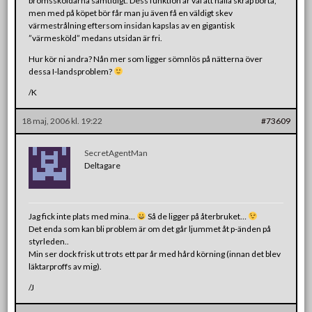
bromssköldarna samtidigt. Dess funktion är väl att hålla skräp borta,
men med på köpet bör får man ju även få en väldigt skev
värmestrålning eftersom insidan kapslas av en gigantisk
”värmesköld” medans utsidan är fri.
Hur kör ni andra? Nån mer som ligger sömnlös på nätterna över
dessa I-landsproblem?
/K
18 maj, 2006 kl. 19:22
#73609
SecretAgentMan
Deltagare
Jag fick inte plats med mina…
Så de ligger på återbruket…
Det enda som kan bli problem är om det går ljummet åt p-änden på
styrleden..
Min ser dock frisk ut trots ett par år med hård körning (innan det blev
läktarproffs av mig).
/J