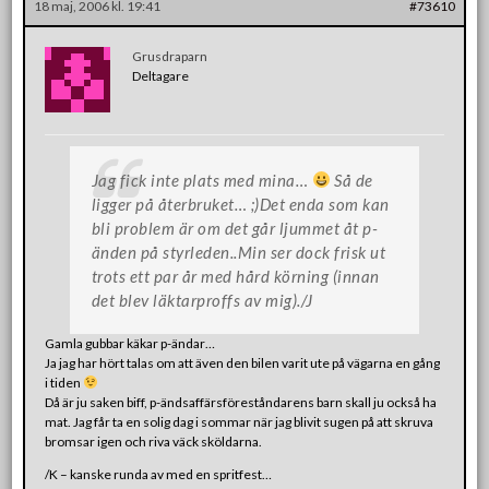
18 maj, 2006 kl. 19:41
#73610
Grusdraparn
Deltagare
Jag fick inte plats med mina…
Så de
ligger på återbruket… ;)Det enda som kan
bli problem är om det går ljummet åt p-
änden på styrleden..Min ser dock frisk ut
trots ett par år med hård körning (innan
det blev läktarproffs av mig)./J
Gamla gubbar käkar p-ändar…
Ja jag har hört talas om att även den bilen varit ute på vägarna en gång
i tiden
Då är ju saken biff, p-ändsaffärsföreståndarens barn skall ju också ha
mat. Jag får ta en solig dag i sommar när jag blivit sugen på att skruva
bromsar igen och riva väck sköldarna.
/K – kanske runda av med en spritfest…