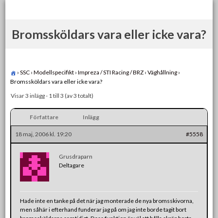
Skip
to
content
Bromssköldars vara eller icke vara?
›
SSC
›
Modellspecifikt
›
Impreza / STI Racing / BRZ
›
Väghållning
›
Bromssköldars vara eller icke vara?
Visar 3 inlägg - 1 till 3 (av 3 totalt)
Författare
Inlägg
18 maj, 2006 kl. 19:20
#5558
Grusdraparn
Deltagare
Hade inte en tanke på det när jag monterade de nya bromsskivorna,
men såhär i efterhand funderar jag på om jag inte borde tagit bort