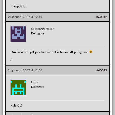
mvh patrik
24 januari, 2007 kl. 12:15
#60012
SecretAgentMan
Deltagare
Om du är lite tydligare kanske det är lättare att ge dig svar.
/J
24 januari, 2007 kl. 12:58
#60013
Lefty
Deltagare
Kylskåp?