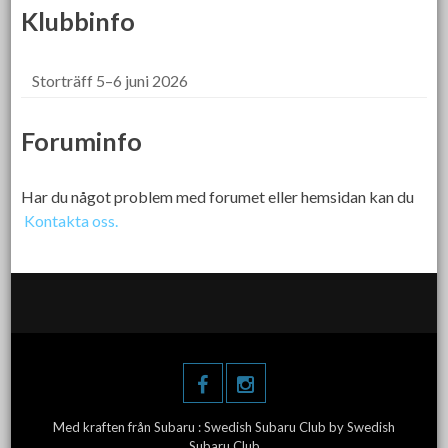
Klubbinfo
Storträff 5–6 juni 2026
Foruminfo
Har du något problem med forumet eller hemsidan kan du
Kontakta oss.
Med kraften från Subaru :
Swedish Subaru Club
by Swedish
Subaru Club