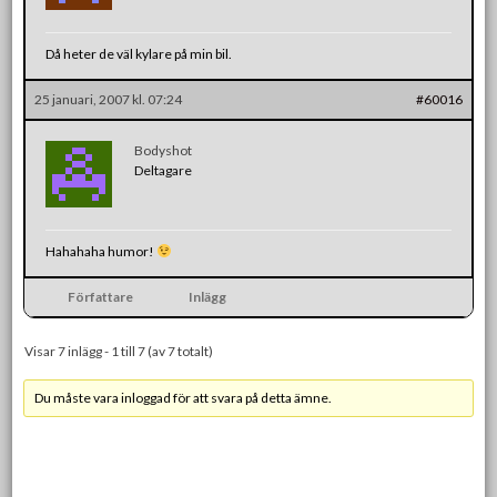
Då heter de väl kylare på min bil.
25 januari, 2007 kl. 07:24
#60016
Bodyshot
Deltagare
Hahahaha humor!
Författare
Inlägg
Visar 7 inlägg - 1 till 7 (av 7 totalt)
Du måste vara inloggad för att svara på detta ämne.