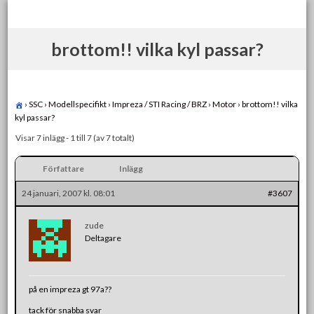
Skip
to
content
brottom!! vilka kyl passar?
›
SSC
›
Modellspecifikt
›
Impreza / STI Racing / BRZ
›
Motor
›
brottom!! vilka
kyl passar?
Visar 7 inlägg - 1 till 7 (av 7 totalt)
Författare
Inlägg
24 januari, 2007 kl. 08:01
#3607
zude
Deltagare
på en impreza gt 97a??
tack för snabba svar