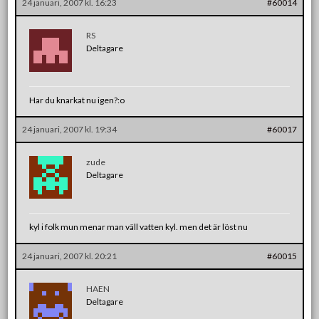
24 januari, 2007 kl. 16:23
#60014
RS
Deltagare
Har du knarkat nu igen?:o
24 januari, 2007 kl. 19:34
#60017
zude
Deltagare
kyl i folk mun menar man väll vatten kyl. men det är löst nu
24 januari, 2007 kl. 20:21
#60015
HAEN
Deltagare