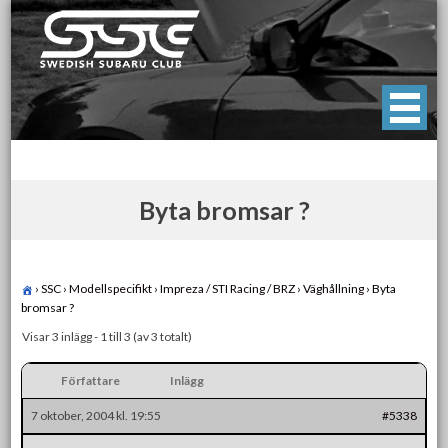
Skip
to
content
Swedish Subaru Club
För oss som älskar Subaru!
Byta bromsar ?
›
SSC
›
Modellspecifikt
›
Impreza / STI Racing / BRZ
›
Väghållning
›
Byta
bromsar ?
Visar 3 inlägg - 1 till 3 (av 3 totalt)
Författare
Inlägg
7 oktober, 2004 kl. 19:55
#5338