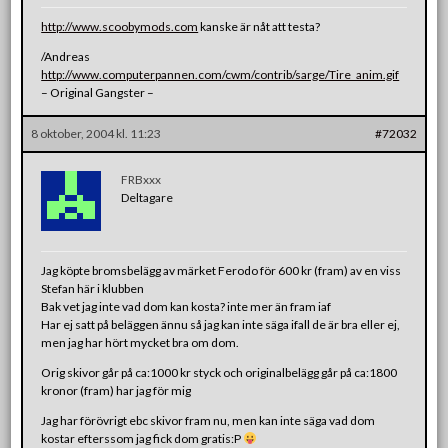
http://www.scoobymods.com
kanske är nåt att testa?
/Andreas
http://www.computerpannen.com/cwm/contrib/sarge/Tire_anim.gif
– Original Gangster –
8 oktober, 2004 kl. 11:23
#72032
FRBxxx
Deltagare
Jag köpte bromsbelägg av märket Ferodo för 600 kr (fram) av en viss
Stefan här i klubben
Bak vet jag inte vad dom kan kosta? inte mer än fram iaf
Har ej satt på beläggen ännu så jag kan inte säga ifall de är bra eller ej,
men jag har hört mycket bra om dom.
Orig skivor går på ca:1000 kr styck och originalbelägg går på ca:1800
kronor (fram) har jag för mig
Jag har förövrigt ebc skivor fram nu, men kan inte säga vad dom
kostar efterssom jag fick dom gratis:P