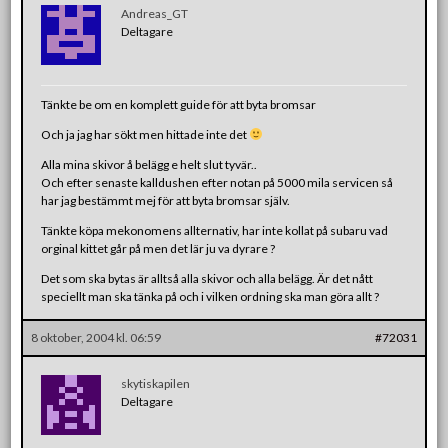
Andreas_GT
Deltagare
Tänkte be om en komplett guide för att byta bromsar
Och ja jag har sökt men hittade inte det
Alla mina skivor å belägg e helt slut tyvär..
Och efter senaste kalldushen efter notan på 5000 mila servicen så
har jag bestämmt mej för att byta bromsar själv.
Tänkte köpa mekonomens allternativ, har inte kollat på subaru vad
orginal kittet går på men det lär ju va dyrare ?
Det som ska bytas är alltså alla skivor och alla belägg. Är det nått
speciellt man ska tänka på och i vilken ordning ska man göra allt ?
8 oktober, 2004 kl. 06:59
#72031
skytiskapilen
Deltagare