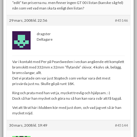
”edit” fan priserna nu. men finner ingen GT 00 i listan (kanske såg fel)
nån som vet vad man ska ta enligt den listan?
29 mars, 2008 kl. 22:56
#45146
dragster
Deltagare
Var i kontakt med Per på PeanSweden i veckan angående ett komplett
bromskitt med 332mm x 32mm ”flytande” skivor, 4 kolvs ok, belägg,
bromsslangar, allt.
Det vi pratade om var just Stoptech som verkar vara det mest
prisvärda just nu. Skulle gå på runt 18K.
Ring och prata med han vet ja, mycket trevlig och hjälpsam.:-)
Dock så har han mycket och göra nu så han kan vara svår att få tag på.
Vet att Strat här i klubben kör med just dom, och vad jag vet så är han
mycket nöjd.
30 mars, 2008 kl. 19:49
#45144