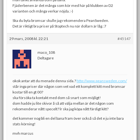
Fjäderbenen är det många som kör med här på klubben av D2
varianten och många verkar nöjda.:-)
Ska du byta bromsar skulle jag rekomendera PeanSweden.
Det är riktigt bra priser på Stoptech nu när dollarn är låg.:7
29 mars, 2008 kl. 22:21
#45147
maco_108
Deltagare
okok antar att du menade denna sida.?
http://www.peansweden.com/
står inga priser där någon som vet vad ett komplett kitt med bromsar
kostar till en gt 00?
ska försöka ta kontakt med dom så snart som möjligt!
dom hadde ju lite skivor å så att välja mellan är det någon som
rekomenderar nått specelt? lr ska jag köpa nått färdigt kitt?
det kommer nog bli en del bana fram över också så det e ju inte bara
stats körning!
mvh marcus