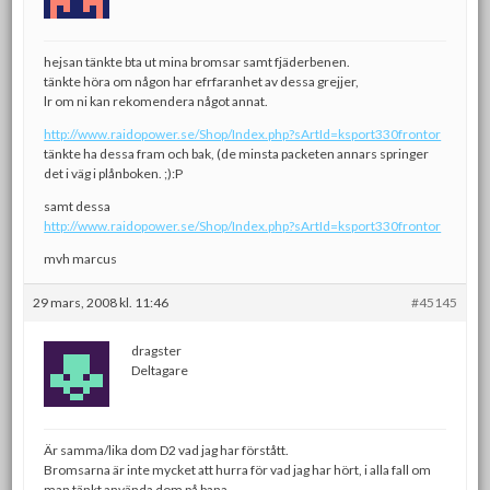
hejsan tänkte bta ut mina bromsar samt fjäderbenen.
tänkte höra om någon har efrfaranhet av dessa grejjer,
lr om ni kan rekomendera något annat.
http://www.raidopower.se/Shop/Index.php?sArtId=ksport330frontor
tänkte ha dessa fram och bak, (de minsta packeten annars springer
det i väg i plånboken. ;):P
samt dessa
http://www.raidopower.se/Shop/Index.php?sArtId=ksport330frontor
mvh marcus
29 mars, 2008 kl. 11:46
#45145
dragster
Deltagare
Är samma/lika dom D2 vad jag har förstått.
Bromsarna är inte mycket att hurra för vad jag har hört, i alla fall om
man tänkt använda dom på bana.