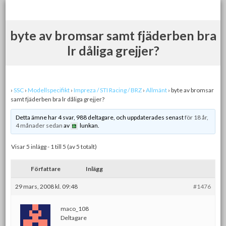
Skip
to
content
byte av bromsar samt fjäderben bra
lr dåliga grejjer?
›
SSC
›
Modellspecifikt
›
Impreza / STI Racing / BRZ
›
Allmänt
›
byte av bromsar
samt fjäderben bra lr dåliga grejjer?
Detta ämne har 4 svar, 988 deltagare, och uppdaterades senast
för 18 år,
4 månader sedan
av
lunkan.
Visar 5 inlägg - 1 till 5 (av 5 totalt)
Författare
Inlägg
29 mars, 2008 kl. 09:48
#1476
maco_108
Deltagare