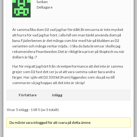
lunkan
Deltagare
Är samma/lika dom D2 vad jag har förstått.Bromsarna är inte mycket
att hurra för vad jag har hört, i alla fall om man tänkt använda dom på
bana.Fjäderbenen är det många som kör med här på klubben av D2
varianten och många verkar nöjda.:-) Ska du byta bromsar skulle jag
rekomendera PeanSweden.Det är riktigt bra priser på Stoptech nu när
dollarn är låg.:7
Har för mig att jag hört från streetperformance att det inte är samma
grejer som D2 fast det ser ju ut att vara samma saker bara andra
färger. Har själv ett D2 330 kit (fram) liggandes som ska på nu till
sommaren så jag hoppas att det inte är skräp!
Författare
Inlägg
Visar 5 inlägg - 1 till 5 (av 5 totalt)
Du måste vara inloggad för att svara på detta ämne.