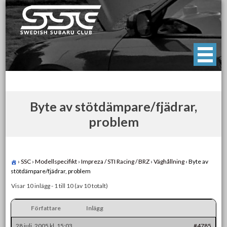
Skip
to
content
Swedish Subaru Club
För oss som älskar Subaru!
Byte av stötdämpare/fjädrar,
problem
›
SSC
›
Modellspecifikt
›
Impreza / STI Racing / BRZ
›
Väghållning
›
Byte av
stötdämpare/fjädrar, problem
Visar 10 inlägg - 1 till 10 (av 10 totalt)
Författare
Inlägg
28 juli, 2005 kl. 15:03
#4785