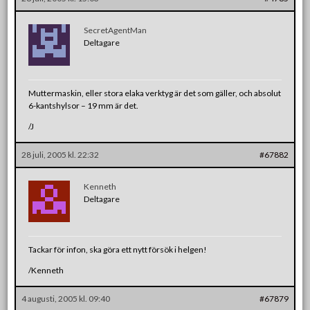
SecretAgentMan
Deltagare
Muttermaskin, eller stora elaka verktyg är det som gäller, och absolut
6-kantshylsor – 19 mm är det.
/J
28 juli, 2005 kl. 22:32
#67882
Kenneth
Deltagare
Tackar för infon, ska göra ett nytt försök i helgen!
/Kenneth
4 augusti, 2005 kl. 09:40
#67879