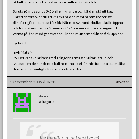
på bulten, men det lär väl vara en millimeterstorlek.
Spruta på massor av 5-56 eller liknande och låt den stå ett tag.
Därefter försöker du att knacka på den med hammare för stt
därefter göra ditt sista försök. När motsvarande bultar skulle öppnas
bak för justeringen av ”toe-in/out” så var verkstaden tvungen att
värma på den med gassvetsen…innan muttermaskinen fick upp den.
Lycka till.
mvh Mats N
PS. Det kanske är bäst att du ringer närmaste Subaruställe och
lyssnar om de har denna bult hemma…det lär inte fungera att ersätta
den med en vanlig bult om den går sönder.
19 december, 2005 kl. 06:19
#67878
Manor
Deltagare
Jag handlar en del verktyg på