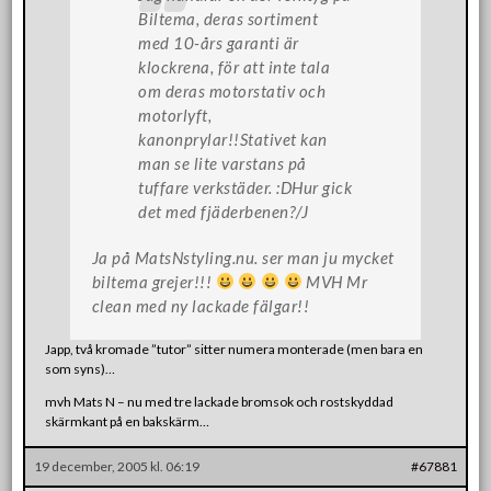
Biltema, deras sortiment
med 10-års garanti är
klockrena, för att inte tala
om deras motorstativ och
motorlyft,
kanonprylar!!Stativet kan
man se lite varstans på
tuffare verkstäder. :DHur gick
det med fjäderbenen?/J
Ja på MatsNstyling.nu. ser man ju mycket
biltema grejer!!!
MVH Mr
clean med ny lackade fälgar!!
Japp, två kromade ”tutor” sitter numera monterade (men bara en
som syns)…
mvh Mats N – nu med tre lackade bromsok och rostskyddad
skärmkant på en bakskärm…
19 december, 2005 kl. 06:19
#67881