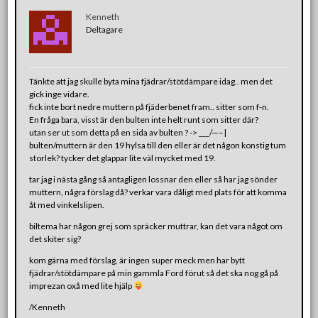
Kenneth
Deltagare
Tänkte att jag skulle byta mina fjädrar/stötdämpare idag.. men det
gick inge vidare.
fick inte bort nedre muttern på fjäderbenet fram.. sitter som f-n.
En fråga bara, visst är den bulten inte helt runt som sitter där?
utan ser ut som detta på en sida av bulten ? -> ___/—–|
bulten/muttern är den 19 hylsa till den eller är det någon konstig tum
storlek? tycker det glappar lite väl mycket med 19.
tar jag i nästa gång så antagligen lossnar den eller så har jag sönder
muttern, några förslag då? verkar vara dåligt med plats för att komma
åt med vinkelslipen.
biltema har någon grej som spräcker muttrar, kan det vara något om
det skiter sig?
kom gärna med förslag, är ingen super meck men har bytt
fjädrar/stötdämpare på min gammla Ford förut så det ska nog gå på
imprezan oxå med lite hjälp
/Kenneth