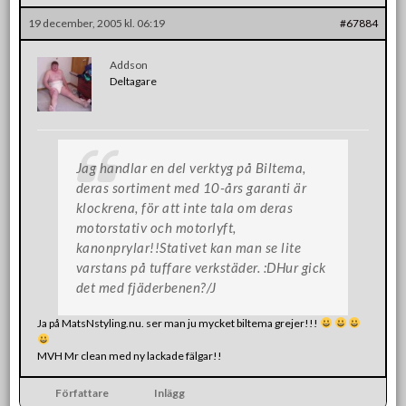
19 december, 2005 kl. 06:19
#67884
Addson
Deltagare
Jag handlar en del verktyg på Biltema,
deras sortiment med 10-års garanti är
klockrena, för att inte tala om deras
motorstativ och motorlyft,
kanonprylar!!Stativet kan man se lite
varstans på tuffare verkstäder. :DHur gick
det med fjäderbenen?/J
Ja på MatsNstyling.nu. ser man ju mycket biltema grejer!!!
MVH Mr clean med ny lackade fälgar!!
Författare
Inlägg