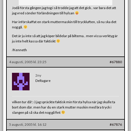
Jodå första gången jag tog i så trodde jag att det gick.. var bara det att
jag vred sönder förländningen till hylsan
Har införskaffat en stark muttermaskin till tryckluften, så nu ska det
nog gå.
Det är ju inte så att jag köper bildelar på biltema.. men vissa verktyg är
ju inte helt kassa där faktiskt
/Kenneth
4 augusti, 2005 kl. 23:25
#67880
2ny
Deltagare
vilken tur då!;-) jag spräckte faktisk min första hylsa när jag skulle ta
bort dom där. men har du en stark mutter maskin med bra tryck i
slangen på så ska det nog gå fint
5 augusti, 2005 kl. 16:12
#67876