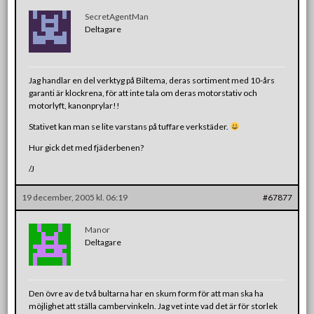
SecretAgentMan
Deltagare
Jag handlar en del verktyg på Biltema, deras sortiment med 10-års
garanti är klockrena, för att inte tala om deras motorstativ och
motorlyft, kanonprylar!!
Stativet kan man se lite varstans på tuffare verkstäder.
Hur gick det med fjäderbenen?
/J
19 december, 2005 kl. 06:19
#67877
Manor
Deltagare
Den övre av de två bultarna har en skum form för att man ska ha
möjlighet att ställa cambervinkeln. Jag vet inte vad det är för storlek