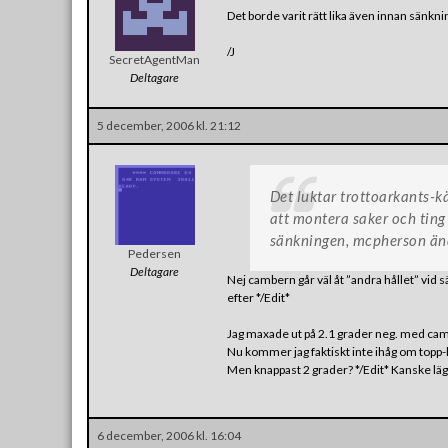
Det borde varit rätt lika även innan sän
/J
SecretAgentMan
Deltagare
5 december, 2006 kl. 21:12
Det luktar trottoarkants-kän
att montera saker och ting 
sänkningen, mcpherson änd
Pedersen
Deltagare
Nej cambern går väl åt ”andra hållet” vid 
efter */Edit*
Jag maxade ut på 2.1 grader neg. med cambe
Nu kommer jag faktiskt inte ihåg om topp-
Men knappast 2 grader? */Edit* Kanske läge
6 december, 2006 kl. 16:04