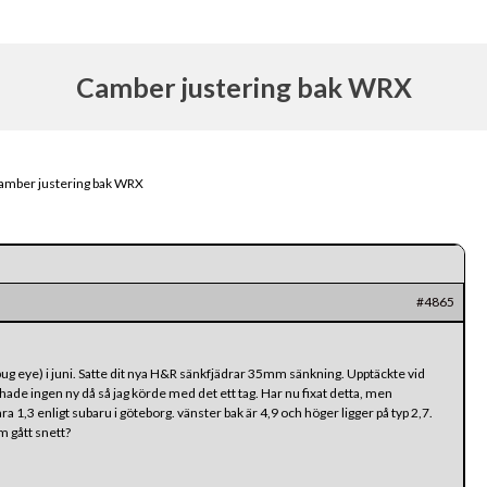
Camber justering bak WRX
amber justering bak WRX
#4865
g eye) i juni. Satte dit nya H&R sänkfjädrar 35mm sänkning. Upptäckte vid
ade ingen ny då så jag körde med det ett tag. Har nu fixat detta, men
ra 1,3 enligt subaru i göteborg. vänster bak är 4,9 och höger ligger på typ 2,7.
m gått snett?