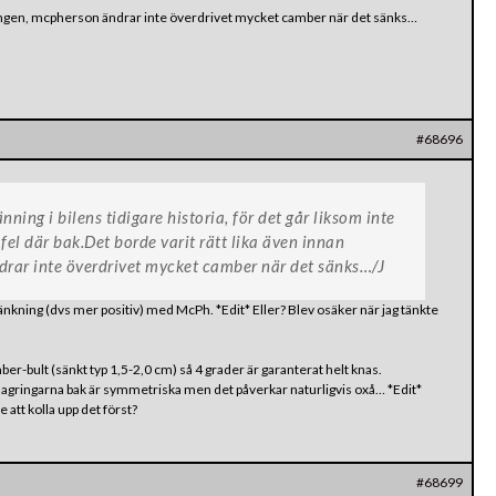
kningen, mcpherson ändrar inte överdrivet mycket camber när det sänks…
#68696
ning i bilens tidigare historia, för det går liksom inte
fel där bak.Det borde varit rätt lika även innan
rar inte överdrivet mycket camber när det sänks…/J
sänkning (dvs mer positiv) med McPh. *Edit* Eller? Blev osäker när jag tänkte
r-bult (sänkt typ 1,5-2,0 cm) så 4 grader är garanterat helt knas.
lagringarna bak är symmetriska men det påverkar naturligvis oxå… *Edit*
 att kolla upp det först?
#68699