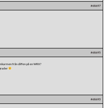
#68697
#68695
 länkarmen från diffen på en WRX?
 grader
#68693