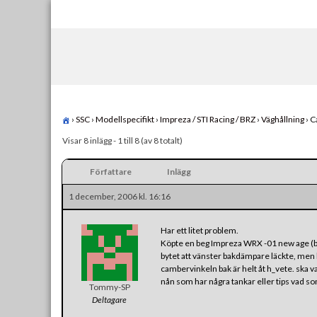
Skip
to
content
›
SSC
›
Modellspecifikt
›
Impreza / STI Racing / BRZ
›
Väghållning
›
C
Visar 8 inlägg - 1 till 8 (av 8 totalt)
Författare
Inlägg
1 december, 2006 kl. 16:16
Har ett litet problem.
Köpte en beg Impreza WRX -01 new age (bu
bytet att vänster bakdämpare läckte, men h
cambervinkeln bak är helt åt h_vete. ska va
nån som har några tankar eller tips vad so
Tommy-SP
Deltagare