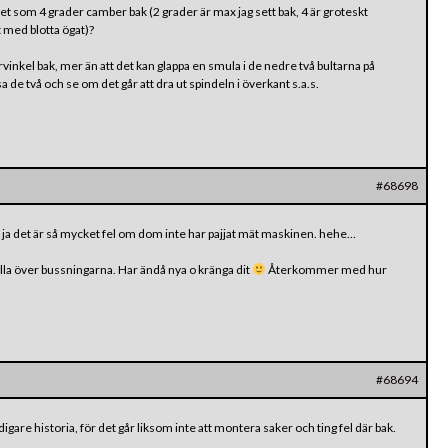
ket som 4 grader camber bak (2 grader är max jag sett bak, 4 är groteskt
t med blotta ögat)?
vinkel bak, mer än att det kan glappa en smula i de nedre två bultarna på
a de två och se om det går att dra ut spindeln i överkant s.a.s.
#68698
ja det är så mycket fel om dom inte har pajjat mät maskinen. hehe…
olla över bussningarna. Har ändå nya o kränga dit
Återkommer med hur
#68694
digare historia, för det går liksom inte att montera saker och ting fel där bak.