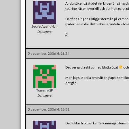
Är du säker på att det verkligen är så myc
touring-räser-overkill och ser helt galet u
Det finns ingen riktig justermån på camber
fjäderbenet där det bultas i spindeln – loss
SecretAgentMan
Deltagare
/J
5 december, 2006 kl. 18:24
Det ser groteskt ut med blotta ögat
och 
Men jag ska kolla om nått är glapp, samt k
det går.
Tommy-SP
Deltagare
5 december, 2006 kl. 18:51
Det luktar trottoarkants-känning i bilens ti