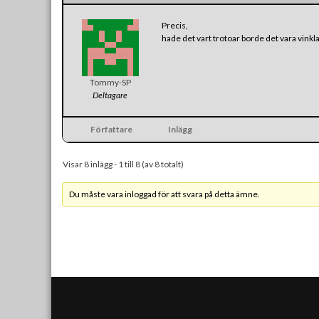
Precis,
hade det vart trotoar borde det vara vinklat
Tommy-SP
Deltagare
Författare
Inlägg
Visar 8 inlägg - 1 till 8 (av 8 totalt)
Du måste vara inloggad för att svara på detta ämne.