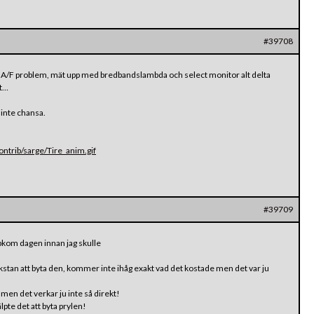
#39708
 ett A/F problem, mät upp med bredbandslambda och select monitor alt delta
rt…
 inte chansa.
trib/sarge/Tire_anim.gif
#39709
om dagen innan jag skulle
rkstan att byta den, kommer inte ihåg exakt vad det kostade men det var ju
… men det verkar ju inte så direkt!
älpte det att byta prylen!