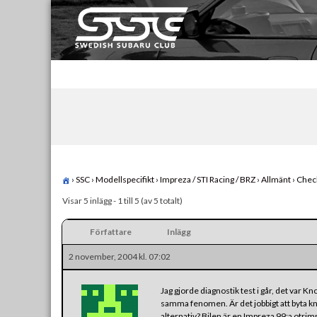
Skip
to
content
Swedish Subaru Club
För oss som älskar Subaru!
›
SSC
›
Modellspecifikt
›
Impreza / STI Racing / BRZ
›
Allmänt
›
Check
Visar 5 inlägg - 1 till 5 (av 5 totalt)
Författare
Inlägg
2 november, 2004 kl. 07:02
Jag gjorde diagnostik test i går, det va
samma fenomen. Är det jobbigt att byta kno
alternativ? Bilen är en Impreza 99:a otri