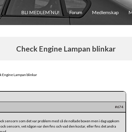
BLI MEDLEM NU!
Forum
Medlemskap
M
Check Engine Lampan blinkar
 Engine Lampan blinkar
#674
r Knock sensorn som det var problem med så de nollade boxen men i dag uppkom
ck sensorn, vet någon var den fins och vad den kostar, eller fins det andra
mmad.