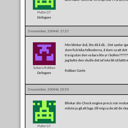
Putte GT
Deltagare
3 november, 2004 kl. 17:27
Min blinkar åxå, lite då å då… Det spelar ige
dom fick kika felkoderna, å dom sa att de
trasig utan den va bara lite yr i bollen???
jag bytte den skulle det iaf inte bli nå bättr
Subaru Robban
Robban Gävle
Deltagare
3 november, 2004 kl. 20:53
Blinkar din Check engine precis när motorn
måste ju gå att laga, till mig sa de att de
Putte GT