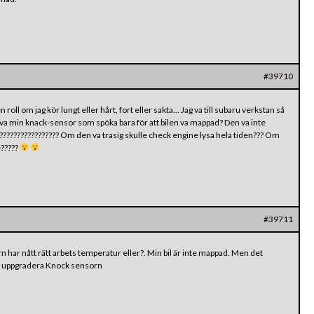
#39710
n roll om jag kör lungt eller hårt, fort eller sakta… Jag va till subaru verkstan så
t va min knack-sensor som spöka bara för att bilen va mappad? Den va inte
???????????????????? Om den va trasig skulle check engine lysa hela tiden??? Om
e?????
#39711
 har nått rätt arbets temperatur eller?. Min bil är inte mappad. Men det
 ska uppgradera Knock sensorn