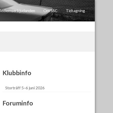
edlemserbjudanden
Om SSC
Tidtagning
Klubbinfo
Storträff 5–6 juni 2026
Foruminfo