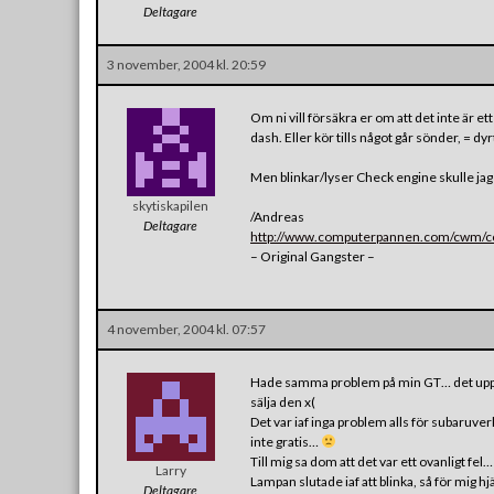
Deltagare
3 november, 2004 kl. 20:59
Om ni vill försäkra er om att det inte är
dash. Eller kör tills något går sönder, = dy
Men blinkar/lyser Check engine skulle jag
skytiskapilen
/Andreas
Deltagare
http://www.computerpannen.com/cwm/con
– Original Gangster –
4 november, 2004 kl. 07:57
Hade samma problem på min GT… det uppk
sälja den x(
Det var iaf inga problem alls för subaruve
inte gratis…
Till mig sa dom att det var ett ovanligt fel
Larry
Lampan slutade iaf att blinka, så för mig hj
Deltagare