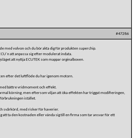
#47286
orde med volvon och du bör akta dig för produkten superchip.
ECU´n att anpassa sig efter modulerat indata.
dagsläget att nyttja ECUTEK som mappar orginalboxen.
ten efter det luftflöde du har igenom motorn.
il med bättre vridmoment och effekt.
mal körning, men eftersom viljan att öka effekten har triggat modifieringen,
förbrukningen istället.
ch svårkörd, med risker för haverier.
lig att ta den kostnaden eller vända sig till en firma som tar ansvar för ett