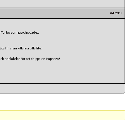
#47287
0 Turbo som jag chippade..
a IT`s fun killarna pilla lite!
 och nackdelar för att chippa en Impreza!