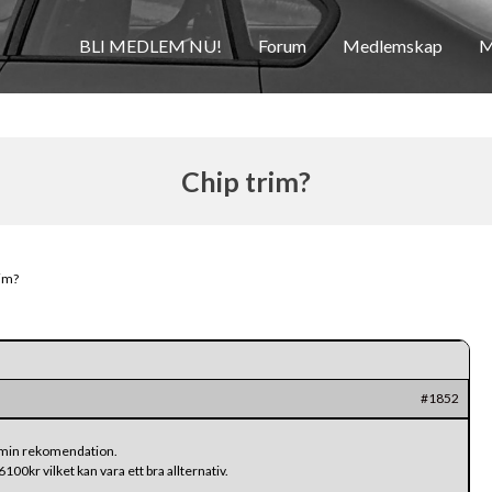
BLI MEDLEM NU!
Forum
Medlemskap
M
Chip trim?
rim?
#1852
r min rekomendation.
00kr vilket kan vara ett bra allternativ.