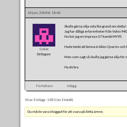
10 juni, 2004 kl. 18:40
Skulle gärna vilja veta lite grand om detta!
Jag har dåliga erfarenheter från Volvo 94
Nu kör jag en Impreza GT kombi MY95.
Hade tänkt att lämna in bilen Qvarnis och låt
Goliat
Deltagare
Men som sagt så skulle jag gärna vilja för
Ha de bra
Författare
Inlägg
Visar 3 inlägg - 1 till 3 (av 3 totalt)
Du måste vara inloggad för att svara på detta ämne.