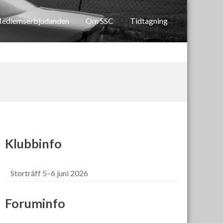
edlemserbjudanden
Om SSC
Tidtagning
Klubbinfo
Storträff 5–6 juni 2026
Foruminfo