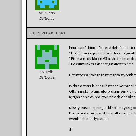
Wiklundh
Deltagare
10 juni, 2004 kl. 18:40
Imprezan ”chippas” inte på det sätt du gj
* Unichip är en produkt som lurar orginal 
* Eftersom du kör en 95:a går det inte i 
* Possumlink ersätter orginalboxen helt.
ExOrdis
Det intressanta här är att mappa styrenhe
Deltagare
Lyckas det bra blir resultatet en körbar b
Ofta minskar bränsleförbrukningen vid nor
nyttjas den nyfunna styrkan och vips ökar 
Misslyckas mappningen blir bilen ryckig o
Därför är det av yttersta vikt att man är vil
eventuellt misslyckande.
/K