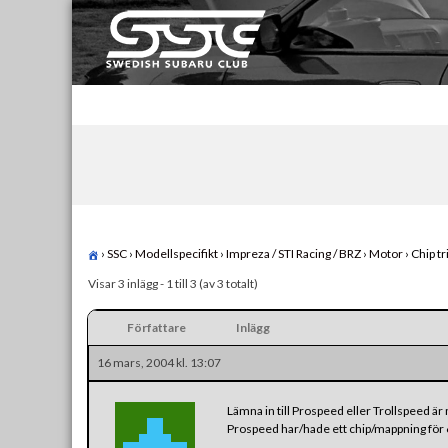
Skip
to
content
Swedish Subaru Club
För oss som älskar Subaru!
›
SSC
›
Modellspecifikt
›
Impreza / STI Racing / BRZ
›
Motor
›
Chip t
Visar 3 inlägg - 1 till 3 (av 3 totalt)
Författare
Inlägg
16 mars, 2004 kl. 13:07
Lämna in till Prospeed eller Trollspeed ä
Prospeed har/hade ett chip/mappning för 61