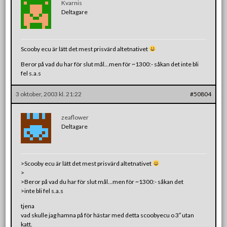
Kvarnis
Deltagare
Scooby ecu är lätt det mest prisvärd altetnativet
Beror på vad du har för slut mål…men för ~1300:- såkan det inte bli
fel s.a.s
3 oktober, 2003 kl. 21:22
#50804
zeaflower
Deltagare
>Scooby ecu är lätt det mest prisvärd altetnativet
>
>Beror på vad du har för slut mål…men för ~1300:- såkan det
>inte bli fel s.a.s
tjena
vad skulle jag hamna på för hästar med detta scoobyecu o 3″ utan
katt.