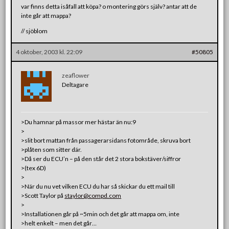
var finns detta isåfall att köpa? o montering görs själv? antar att de
inte går att mappa?
// sjöblom
4 oktober, 2003 kl. 22:09
#50805
zeaflower
Deltagare
>Du hamnar på massor mer hästar än nu:9
>
>slit bort mattan från passagerarsidans fotområde, skruva bort
>plåten som sitter där.
>Då ser du ECU’n – på den står det 2 stora bokstäver/siffror
>(tex 6D)
>
>När du nu vet vilken ECU du har så skickar du ett mail till
>Scott Taylor på
staylor@compd.com
>
>Installationen går på ~5min och det går att mappa om, inte
>helt enkelt – men det går…