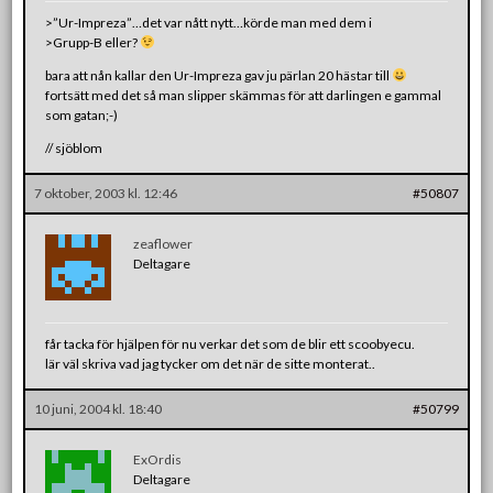
>”Ur-Impreza”…det var nått nytt…körde man med dem i
>Grupp-B eller?
bara att nån kallar den Ur-Impreza gav ju pärlan 20 hästar till
fortsätt med det så man slipper skämmas för att darlingen e gammal
som gatan;-)
// sjöblom
7 oktober, 2003 kl. 12:46
#50807
zeaflower
Deltagare
får tacka för hjälpen för nu verkar det som de blir ett scoobyecu.
lär väl skriva vad jag tycker om det när de sitte monterat..
10 juni, 2004 kl. 18:40
#50799
ExOrdis
Deltagare