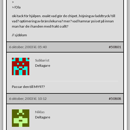
>
>/Ola
oki tack för hjälpen. exakt vad gör de chipet..höjning av laddtryck/ till
vad? optimering av bränslekurva? mer? vad hamnar psiset på innan
man har de i handen med frakt o allt?
// sjöblom
6 oktober, 2003 kl. 05:40
#50801
Subbarist
Deltagare
Passar den till MY97?
6 oktober, 2003 kl. 10:12
#50808
Niklas
Deltagare