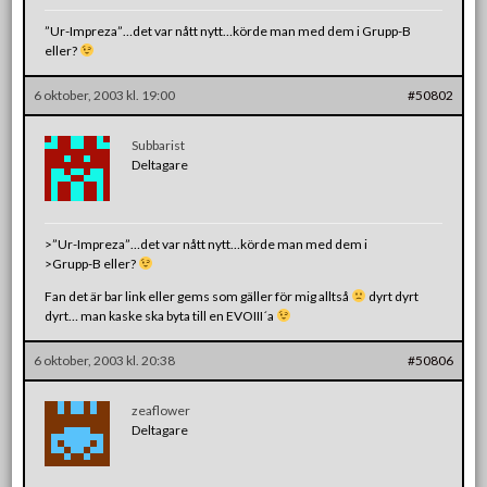
”Ur-Impreza”…det var nått nytt…körde man med dem i Grupp-B
eller?
6 oktober, 2003 kl. 19:00
#50802
Subbarist
Deltagare
>”Ur-Impreza”…det var nått nytt…körde man med dem i
>Grupp-B eller?
Fan det är bar link eller gems som gäller för mig alltså
dyrt dyrt
dyrt… man kaske ska byta till en EVOIII´a
6 oktober, 2003 kl. 20:38
#50806
zeaflower
Deltagare