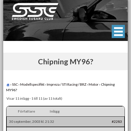
Skip
to
content
Swedish Subaru Club
För oss som älskar Subaru!
Chipning MY96?
›
SSC
›
Modellspecifikt
›
Impreza / STI Racing / BRZ
›
Motor
›
Chipning
MY96?
Visar 11 inlägg - 1 till 11 (av 11 totalt)
Författare
Inlägg
30 september, 2003 kl. 21:32
#2283