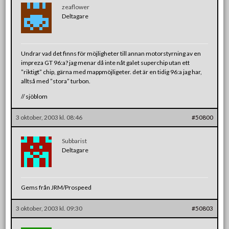
zeaflower
Deltagare
Undrar vad det finns för möjligheter till annan motorstyrning av en
impreza GT 96:a? jag menar då inte nåt galet superchip utan ett
”riktigt” chip, gärna med mappmöjligeter. det är en tidig 96:a jag har,
alltså med ”stora” turbon.
// sjöblom
3 oktober, 2003 kl. 08:46
#50800
Subbarist
Deltagare
Gems från JRM/Prospeed
3 oktober, 2003 kl. 09:30
#50803