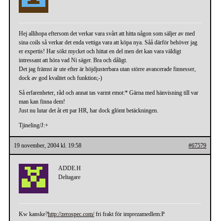
Hej allihopa eftersom det verkar vara svårt att hitta någon som säljer av med
sina coils så verkar det enda vettiga vara att köpa nya. Såå därför behöver jag
er expertis! Har sökt mycket och hittat en del men det kan vara väldigt
intressant att höra vad Ni säger. Bra och dåligt.
Det jag främst är ute efter är höjdjusterbara utan större avancerade finnesser,
dock av god kvalitet och funktion;-)
Så erfarenheter, råd och annat tas varmt emot:* Gärna med hänvisning till var
man kan finna dem!
Just nu lutar det åt ett par HR, har dock glömt betäckningen.
Tjineling/J:+
19 november, 2004 kl. 19:58
#67579
ADDE.H
Deltagare
Kw kanske?
http://zerospec.com/
fri frakt för imprezamedlem:P