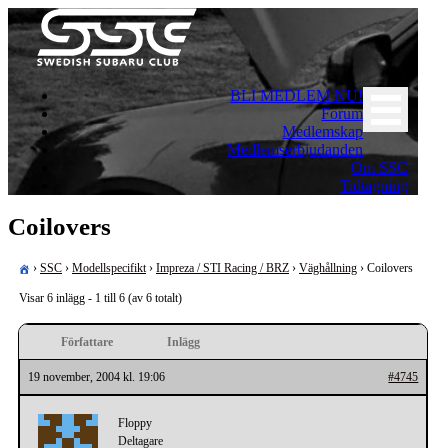
Skip
to
content
För oss som älskar Subaru!
BLI MEDLEM NU!
Swedish Subaru Club
Forum
Medlemskap
Medlemserbjudanden
Om SSC
Tidtagning
Coilovers
›
SSC
›
Modellspecifikt
›
Impreza / STI Racing / BRZ
›
Väghållning
›
Coilovers
Visar 6 inlägg - 1 till 6 (av 6 totalt)
Författare
Inlägg
19 november, 2004 kl. 19:06
#4745
Floppy
Deltagare