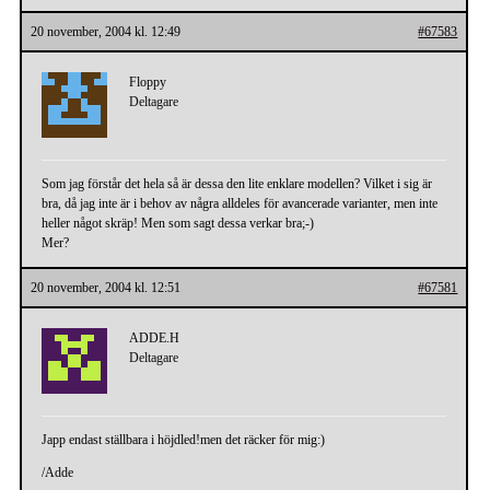
20 november, 2004 kl. 12:49
#67583
Floppy
Deltagare
Som jag förstår det hela så är dessa den lite enklare modellen? Vilket i sig är
bra, då jag inte är i behov av några alldeles för avancerade varianter, men inte
heller något skräp! Men som sagt dessa verkar bra;-)
Mer?
20 november, 2004 kl. 12:51
#67581
ADDE.H
Deltagare
Japp endast ställbara i höjdled!men det räcker för mig:)
/Adde