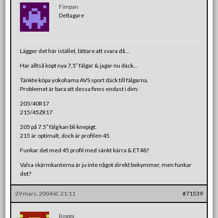
Fimpan
Deltagare
Lägger det här istället, lättare att svara då…
Har alltså köpt nya 7,5″ fälgar & jagar nu däck…
Tänkte köpa yokohama AVS sport däck till fälgarna.
Problemet är bara att dessa finns endast i dim:
205/40R17
215/45ZR17
205 på 7.5″ fälg kan bli knepigt.
215 är optimalt, dock är profilen 45.
Funkar det med 45 profil med sänkt kärra & ET48?
Valsa skärmkanterna är ju inte något direkt bekymmer, men funkar
det?
29 mars, 2004 kl. 21:11
#71539
Rogga