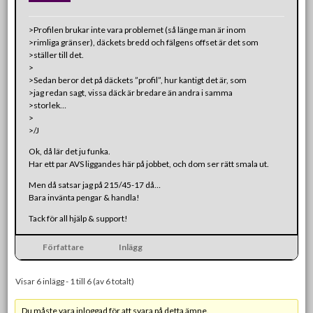
>Profilen brukar inte vara problemet (så länge man är inom
>rimliga gränser), däckets bredd och fälgens offset är det som
>ställer till det.
>
>Sedan beror det på däckets ”profil”, hur kantigt det är, som
>jag redan sagt, vissa däck är bredare än andra i samma
>storlek…
>
>/J
Ok, då lär det ju funka.
Har ett par AVS liggandes här på jobbet, och dom ser rätt smala ut.
Men då satsar jag på 215/45-17 då…
Bara invänta pengar & handla!
Tack för all hjälp & support!
Författare
Inlägg
Visar 6 inlägg - 1 till 6 (av 6 totalt)
Du måste vara inloggad för att svara på detta ämne.