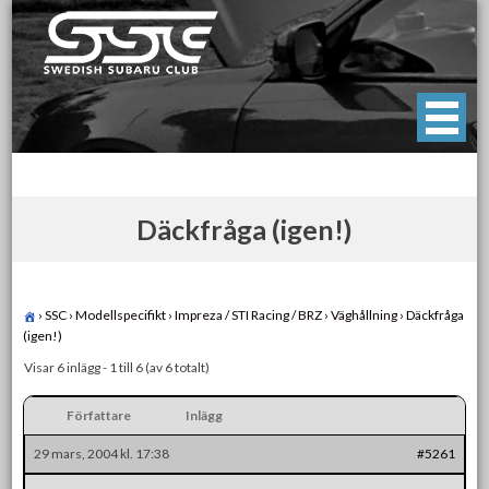
Skip
to
content
Swedish Subaru Club
För oss som älskar Subaru!
Däckfråga (igen!)
›
SSC
›
Modellspecifikt
›
Impreza / STI Racing / BRZ
›
Väghållning
›
Däckfråga
(igen!)
Visar 6 inlägg - 1 till 6 (av 6 totalt)
Författare
Inlägg
29 mars, 2004 kl. 17:38
#5261