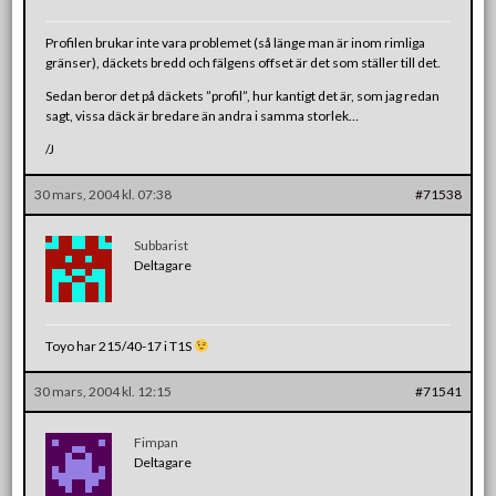
Profilen brukar inte vara problemet (så länge man är inom rimliga
gränser), däckets bredd och fälgens offset är det som ställer till det.
Sedan beror det på däckets ”profil”, hur kantigt det är, som jag redan
sagt, vissa däck är bredare än andra i samma storlek…
/J
30 mars, 2004 kl. 07:38
#71538
Subbarist
Deltagare
Toyo har 215/40-17 i T1S
30 mars, 2004 kl. 12:15
#71541
Fimpan
Deltagare