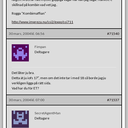
skillnad på kombin vad vet jag..
Rogga ”Kombimaffian”
http://www.impreza.nu/ssi2/expo/ssi711
30 mars, 2004 kl. 06:56
#71540
Fimpan
Deltagare
Det låter ju bra.
Detta ät ju iofs 17″, men om det inte tar i med 18 så borde jag ju
verkligen ligga på rätt sida.
Vad har du för ET?
30 mars, 2004 kl. 07:00
#71537
SecretAgentMan
Deltagare