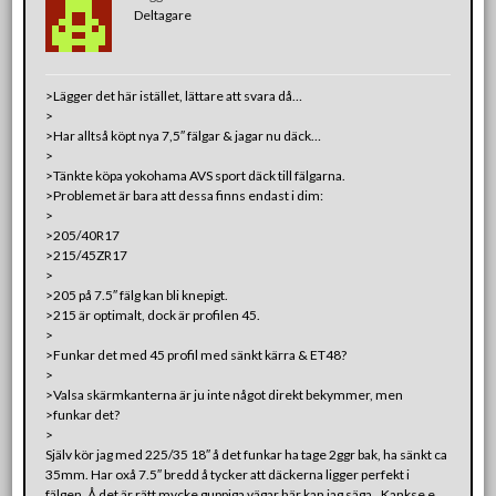
Deltagare
>Lägger det här istället, lättare att svara då…
>
>Har alltså köpt nya 7,5″ fälgar & jagar nu däck…
>
>Tänkte köpa yokohama AVS sport däck till fälgarna.
>Problemet är bara att dessa finns endast i dim:
>
>205/40R17
>215/45ZR17
>
>205 på 7.5″ fälg kan bli knepigt.
>215 är optimalt, dock är profilen 45.
>
>Funkar det med 45 profil med sänkt kärra & ET48?
>
>Valsa skärmkanterna är ju inte något direkt bekymmer, men
>funkar det?
>
Själv kör jag med 225/35 18″ å det funkar ha tage 2ggr bak, ha sänkt ca
35mm. Har oxå 7.5″ bredd å tycker att däckerna ligger perfekt i
fälgen. Å det är rätt mycke guppiga vägar här kan jag säga.. Kankse e