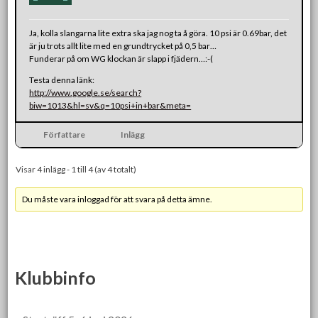
Ja, kolla slangarna lite extra ska jag nog ta å göra. 10 psi är 0.69bar, det
är ju trots allt lite med en grundtrycket på 0,5 bar…
Funderar på om WG klockan är slapp i fjädern…:-(
Testa denna länk:
http://www.google.se/search?
biw=1013&hl=sv&q=10psi+in+bar&meta=
Författare
Inlägg
Visar 4 inlägg - 1 till 4 (av 4 totalt)
Du måste vara inloggad för att svara på detta ämne.
Klubbinfo