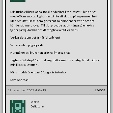
Min turbo vill bara ladda 10psi, är det inte lite fjuttigt? Bilen är -99
med -00ans motor. Jag har testat lite att skruva på wg:en men helt
utan resultat, Dessutom gjort rent solenioden för att se om det
hände nåt, men, icke… Till slut provade jag att hänga på en extra
fjäder på wg klockan och då steg trycket till ca 13 psi.
Verkar det som det är nåt fel på bilen?
Vad är en lämplig åtgärd?
Hur många psi brukar en original impreza ha?
Jag har sökt lite på forumet ang. detta, men inte riktigt hittat nått som
min lilla skalle fattar…
Mina modds är endast 3″ avgas från turbon
Mvh Andreas
19 december, 2005 kl. 06:19
#56003
Yaskin
Deltagare