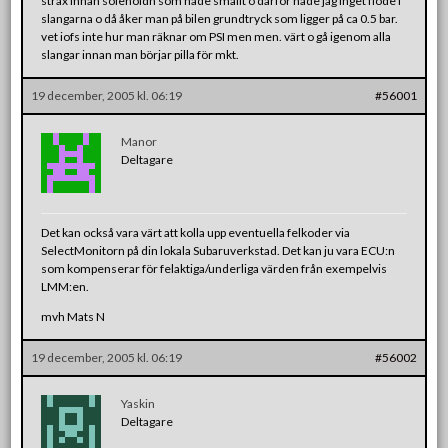
strax innan solenoidn som hade smällt o därför hade jag inget flöde i
slangarna o då åker man på bilen grundtryck som ligger på ca 0.5 bar.
vet iofs inte hur man räknar om PSI men men. värt o gå igenom alla
slangar innan man börjar pilla för mkt.
19 december, 2005 kl. 06:19
#56001
Manor
Deltagare
Det kan också vara värt att kolla upp eventuella felkoder via
SelectMonitorn på din lokala Subaruverkstad. Det kan ju vara ECU:n
som kompenserar för felaktiga/underliga värden från exempelvis
LMM:en.
mvh Mats N
19 december, 2005 kl. 06:19
#56002
Yaskin
Deltagare