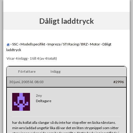
Skip
to
content
Dåligt laddtryck
›
SSC
›
Modellspecifikt
›
Impreza / STI Racing / BRZ
›
Motor
›
Dåligt
laddtryck
Visar 4 inlägg - 1 till 4 (av 4 totalt)
Författare
Inlägg
30 juni, 2005 kl. 08:03
#2996
2ny
Deltagare
har du kollat alla slangar så du inte har stop eller en läcka nånstans.
min wrx laddad ungefär lika då var det en liten strypnippel som sitter