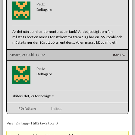
Pettz
Deltagare
Är det nån som har demonterat sin tank? Är det jobbigt som fan,
måste ta bort en massa för att komma fram? Jag har en -99 kombi och
måste ta ner den föa att göra rent den… Va en massa klägg i filtret!
6 mars, 2004 kl. 17:09
#38782
Pettz
Deltagare
skiter i det, va för bökigt!!!
Författare
Inlägg
Visar 2 inlägg - 1 till 2 (av 2 totalt)