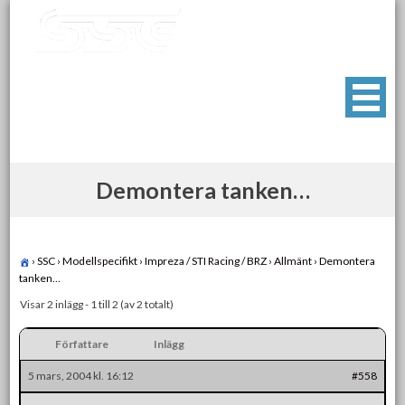
Skip
to
content
Swedish Subaru Club
För oss som älskar Subaru!
Demontera tanken…
›
SSC
›
Modellspecifikt
›
Impreza / STI Racing / BRZ
›
Allmänt
›
Demontera
tanken…
Visar 2 inlägg - 1 till 2 (av 2 totalt)
Författare
Inlägg
5 mars, 2004 kl. 16:12
#558