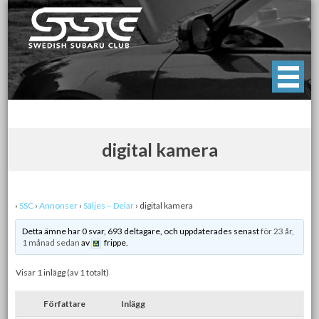
Skip
to
content
Swedish Subaru Club
För oss som älskar Subaru!
digital kamera
›
SSC
›
Annonser
›
Säljes – Delar
›
digital kamera
Detta ämne har 0 svar, 693 deltagare, och uppdaterades senast
för 23 år,
1 månad sedan
av
frippe.
Visar 1 inlägg (av 1 totalt)
Författare
Inlägg