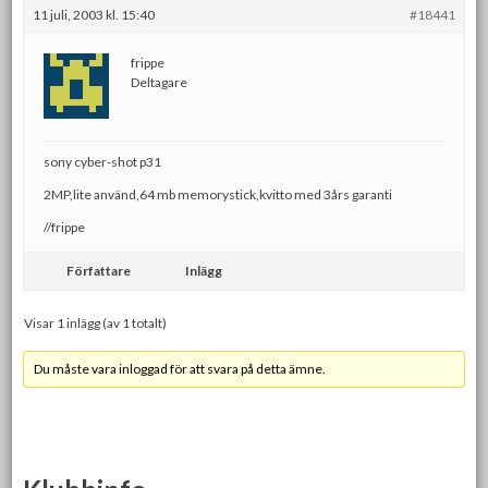
11 juli, 2003 kl. 15:40
#18441
frippe
Deltagare
sony cyber-shot p31
2MP,lite använd,64 mb memorystick,kvitto med 3års garanti
//frippe
Författare
Inlägg
Visar 1 inlägg (av 1 totalt)
Du måste vara inloggad för att svara på detta ämne.