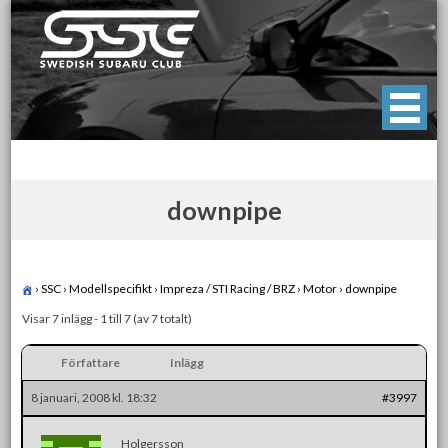
Skip
to
content
Swedish Subaru Club
För oss som älskar Subaru!
downpipe
›
SSC
›
Modellspecifikt
›
Impreza / STI Racing / BRZ
›
Motor
›
downpipe
Visar 7 inlägg - 1 till 7 (av 7 totalt)
Författare
Inlägg
8 januari, 2008 kl. 18:32
#3997
Holgersson