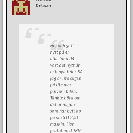
Deltagare
Hej och gott
nytt på er
alla.Jaha då
vart det nytt år
och nya tider. Så
jag är lite sugen
på lite mer
pulver i bilen.
Tänkte höra om
det är någon
som har bytt dp
på sin STI 2,5l
maskin. Har
pratat med JRM