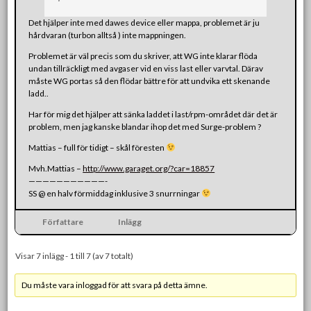
Det hjälper inte med dawes device eller mappa, problemet är ju
hårdvaran (turbon alltså ) inte mappningen.
Problemet är väl precis som du skriver, att WG inte klarar flöda
undan tillräckligt med avgaser vid en viss last eller varvtal. Därav
måste WG portas så den flödar bättre för att undvika ett skenande
ladd..
Har för mig det hjälper att sänka laddet i last/rpm-området där det är
problem, men jag kanske blandar ihop det med Surge-problem ?
Mattias – full för tidigt – skål föresten
Mvh.Mattias –
http://www.garaget.org/?car=18857
———————————-
SS @ en halv förmiddag inklusive 3 snurrningar
Författare
Inlägg
Visar 7 inlägg - 1 till 7 (av 7 totalt)
Du måste vara inloggad för att svara på detta ämne.