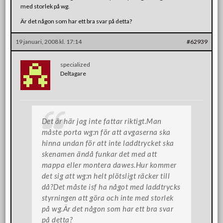
med storlek på wg.
Är det någon som har ett bra svar på detta?
19 januari, 2008 kl. 17:14
#62939
specialized
Deltagare
Det är här jag inte fattar riktigt.Man
måste porta wg:n för att avgaserna ska
hinna undan för att inte laddtrycket ska
skenamen ändå funkar det med att
mappa eller montera dawes.Hur kommer
det sig att wg:n helt plötsligt räcker till
då?Det måste isf ha något med laddtrycks
styrningen att göra och inte med storlek
på wg.Är det någon som har ett bra svar
på detta?