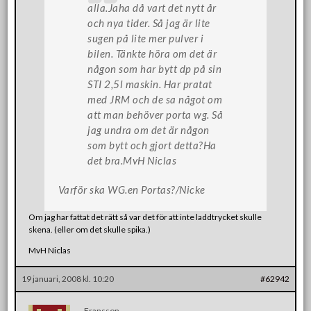
alla.Jaha då vart det nytt år
och nya tider. Så jag är lite
sugen på lite mer pulver i
bilen. Tänkte höra om det är
någon som har bytt dp på sin
STI 2,5l maskin. Har pratat
med JRM och de sa något om
att man behöver porta wg. Så
jag undra om det är någon
som bytt och gjort detta?Ha
det bra.MvH Niclas
Varför ska WG.en Portas?/Nicke
Om jag har fattat det rätt så var det för att inte laddtrycket skulle
skena. (eller om det skulle spika.)
MvH Niclas
19 januari, 2008 kl. 10:20
#62942
Fransson