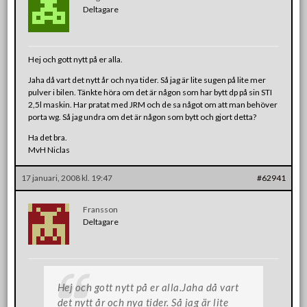
Deltagare
Hej och gott nytt på er alla.
Jaha då vart det nytt år och nya tider. Så jag är lite sugen på lite mer
pulver i bilen. Tänkte höra om det är någon som har bytt dp på sin STI
2,5l maskin. Har pratat med JRM och de sa något om att man behöver
porta wg. Så jag undra om det är någon som bytt och gjort detta?
Ha det bra.
MvH Niclas
17 januari, 2008 kl. 19:47
#62941
Fransson
Deltagare
Hej och gott nytt på er alla.Jaha då vart
det nytt år och nya tider. Så jag är lite