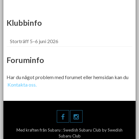
Klubbinfo
Storträff 5–6 juni 2026
Foruminfo
Har du något problem med forumet eller hemsidan kan du
Kontakta oss.
Med kraften från Subaru :
Swedish Subaru Club
by Swedish
Subaru Club