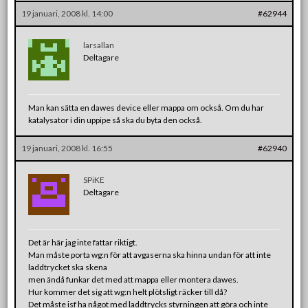
19 januari, 2008 kl. 14:00
#62944
larsallan
Deltagare
Man kan sätta en dawes device eller mappa om också. Om du har
katalysator i din uppipe så ska du byta den också.
19 januari, 2008 kl. 16:55
#62940
SPiKE
Deltagare
Det är här jag inte fattar riktigt.
Man måste porta wg:n för att avgaserna ska hinna undan för att inte
laddtrycket ska skena
men ändå funkar det med att mappa eller montera dawes.
Hur kommer det sig att wg:n helt plötsligt räcker till då?
Det måste isf ha något med laddtrycks styrningen att göra och inte