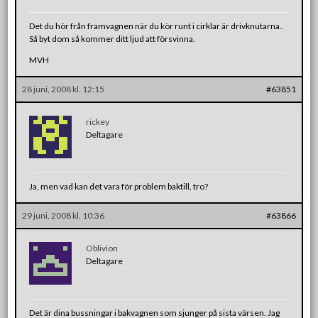
Det du hör från framvagnen när du kör runt i cirklar är drivknutarna..
Så byt dom så kommer ditt ljud att försvinna.
MVH
28 juni, 2008 kl. 12:15
#63851
rickey
Deltagare
Ja, men vad kan det vara för problem baktill, tro?
29 juni, 2008 kl. 10:36
#63866
Oblivion
Deltagare
Det är dina bussningar i bakvagnen som sjunger på sista värsen. Jag