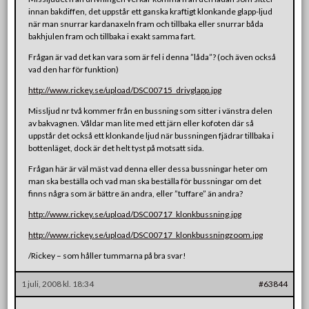
innan bakdiffen, det uppstår ett ganska kraftigt klonkande glapp-ljud
när man snurrar kardanaxeln fram och tillbaka eller snurrar båda
bakhjulen fram och tillbaka i exakt samma fart.
Frågan är vad det kan vara som är fel i denna ”låda”? (och även också
vad den har för funktion)
http://www.rickey.se/upload/DSC00715_drivglapp.jpg
Missljud nr två kommer från en bussning som sitter i vänstra delen
av bakvagnen. Våldar man lite med ett järn eller kofoten där så
uppstår det också ett klonkande ljud när bussningen fjädrar tillbaka i
bottenläget, dock är det helt tyst på motsatt sida.
Frågan här är väl mäst vad denna eller dessa bussningar heter om
man ska beställa och vad man ska beställa för bussningar om det
finns några som är bättre än andra, eller ”tuffare” än andra?
http://www.rickey.se/upload/DSC00717_klonkbussning.jpg
http://www.rickey.se/upload/DSC00717_klonkbussningzoom.jpg
/Rickey – som håller tummarna på bra svar!
1 juli, 2008 kl. 18:34
#63844