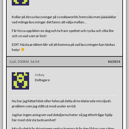
Kollar på dessa bussningar på scoobyworlds hemsida men jäääääklar
vad många bussningar det fanns att välja mellan…
Får hissa upp bilen en dag och ta fram spettet och rycka och slita lite
och se vad som är löst!
EDIT: Nästa problem blir väl att komma på vad bussningen kan tänkas
heta!
1 juli, 2008 kl. 16:34
#63854
rickey
Deltagare
Nu har jag hittat felet eller felen på detta drivrelaterade missljuds
problem som jag stått ut med under en tid.
Jag har ingen aning om vad detaljerna heter så jag efterfrågar hjälp
här med största tacksamhet!
Missljudet från drivningen verkar komma från den lådan som sitter