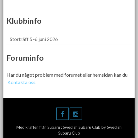
Klubbinfo
Storträff 5–6 juni 2026
Foruminfo
Har du något problem med forumet eller hemsidan kan du
Kontakta oss.
Med kraften från Subaru :
Swedish Subaru Club
by Swedish
Subaru Club