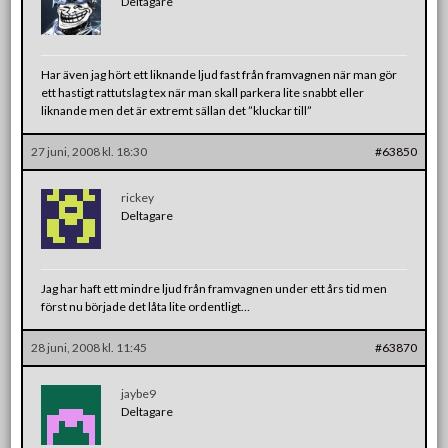
Deltagare
Har även jag hört ett liknande ljud fast från framvagnen när man gör
ett hastigt rattutslag tex när man skall parkera lite snabbt eller
liknande men det är extremt sällan det ”kluckar till”
27 juni, 2008 kl. 18:30
#63850
rickey
Deltagare
Jag har haft ett mindre ljud från framvagnen under ett års tid men
först nu började det låta lite ordentligt…
28 juni, 2008 kl. 11:45
#63870
jaybe9
Deltagare