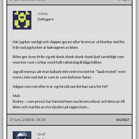
rickey
Deltagare
När jag kör vanligt och släpper gasen eller bromsar så klonkar det lite
från vad jag tycker är bakvagnen av bilen.
Bilen ger även ifrån sig ett donk-donk-donk-donk ljud samtidigt som
man kör runt i cirklar med fullt rattutslag åt båga hållen.
Jag vill minnas att man kallade det nedre testet för ”Saab-testet” men
minns inte vad det är som är som behöver bytas.
Någon som vet eller tror sig förstå vad det kan vara för fel?
Mvh
Rickey – som precis har hämtat hem nya bromsskivor och klossar till
bilen och märkte av missljuden på vägen hem…
27 juni, 2008 kl. 18:18
#63867
izual