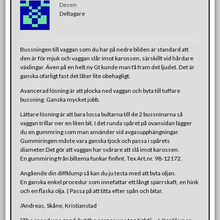
Desen
Deltagare
Bussningen till vaggan som du har på nedre bilden är standard att
den är för mjuk och vaggan slår imot karossen, särskillt vid hårdare
växlingar. Även på en helt ny Gt kunde man få fram det ljudet. Det är
ganska ofarligt fast det låter lite obehagligt.
Avancerad lösning är att plocka ned vaggan och byta till tuffare
bussning. Ganska mycket jobb.
Lättare lösning är att bara lossa bultarna till de 2 bussninarna så
vaggan trillar ner en liten bit. I det runda spåret på ovansidan lägger
du en gummring som man använder vid avgasupphängningar.
Gummiringen måste vara ganska tjock och passa i spårets
diameter.Det gör att vaggan har svårare att slå imot karossen.
En gummiring från biltema funkar finfint. Tex Art.nr. 98-12172.
Angående din diffklump så kan du ju testa med att byta oljan.
En ganska enkel procedur som innefattar ett långt spärrskaft, en hink
och en flaska olja. ( Passa på att titta efter spån och bitar.
/Andreas, Skåne, Kristianstad