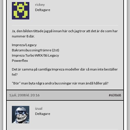
rickey
Deltagare
Ja, den bilden tittade jag på innan här och jag tror att det är de som har
nummer 8 där.
Impreza/Legacy
Bakramsbussning främre (2st)
Impreza Turbo WRX/Sti Legacy
Powerflex
Det är samma på samtliga Impreza modeller där så man inte beställer
fel?
”Bör” man byta några andra bussningar när man ändå håller på?
1 juli, 2008 kl. 20:16
#63868
izual
Deltagare