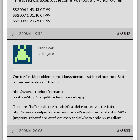
”The speed was good, but the corner was too tight” – J. Kankkunen
SS 2006 1.43.13 GT-99
SS 2007 1.31.10 GT-99
SS 2008 1.29.65 GT-99
1 juli, 2008 kl. 19:52
#63842
Janne248
Deltagare
Om jag förstår problemet med bussningarna så är det nummer 8 på
bilden nedan du skall handla.
http://www.streetperformance-
butik.se/Shop/Image/Article/imprezadiag.gif
Det finns ”tuffare” än orginal att köpa, det gjorde nyss jag, från
http://www.streetperformance-butik.se/Shop/Index.php
kostar 690:-
(Impreza-rabatt finns att få om man är aktiv/betalande SSI medlem).
1 juli, 2008 kl. 20:03
#63855