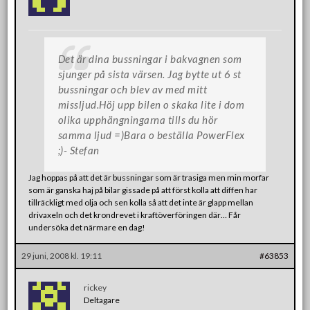
Det är dina bussningar i bakvagnen som
sjunger på sista värsen. Jag bytte ut 6 st
bussningar och blev av med mitt
missljud.Höj upp bilen o skaka lite i dom
olika upphängningarna tills du hör
samma ljud =)Bara o beställa PowerFlex
;)- Stefan
Jag hoppas på att det är bussningar som är trasiga men min morfar
som är ganska haj på bilar gissade på att först kolla att diffen har
tillräckligt med olja och sen kolla så att det inte är glapp mellan
drivaxeln och det krondrevet i kraftöverföringen där… Får
undersöka det närmare en dag!
29 juni, 2008 kl. 19:11
#63853
rickey
Deltagare