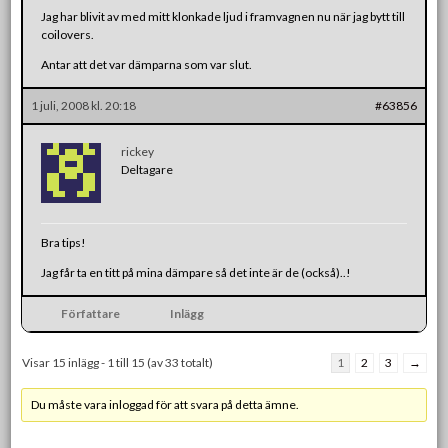
Jag har blivit av med mitt klonkade ljud i framvagnen nu när jag bytt till
coilovers.
Antar att det var dämparna som var slut.
1 juli, 2008 kl. 20:18
#63856
rickey
Deltagare
Bra tips!
Jag får ta en titt på mina dämpare så det inte är de (också)..!
Författare
Inlägg
Visar 15 inlägg - 1 till 15 (av 33 totalt)
1
2
3
→
Du måste vara inloggad för att svara på detta ämne.