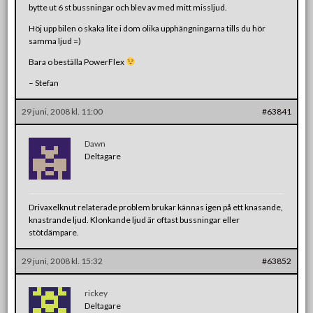
bytte ut 6 st bussningar och blev av med mitt missljud.
Höj upp bilen o skaka lite i dom olika upphängningarna tills du hör
samma ljud =)
Bara o beställa PowerFlex
– Stefan
29 juni, 2008 kl. 11:00
#63841
Dawn
Deltagare
Drivaxelknut relaterade problem brukar kännas igen på ett knasande,
knastrande ljud. Klonkande ljud är oftast bussningar eller
stötdämpare.
29 juni, 2008 kl. 15:32
#63852
rickey
Deltagare