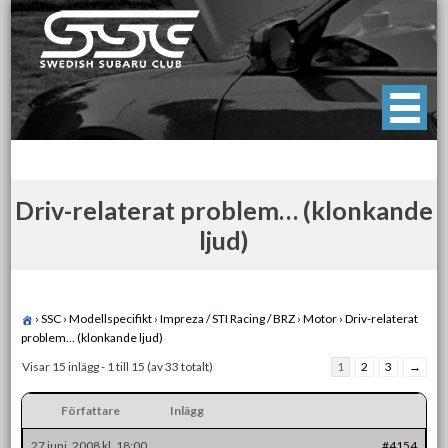
Skip
to
content
Swedish Subaru Club
För oss som älskar Subaru!
Driv-relaterat problem… (klonkande
ljud)
›
SSC
›
Modellspecifikt
›
Impreza / STI Racing / BRZ
›
Motor
›
Driv-relaterat
problem… (klonkande ljud)
Visar 15 inlägg - 1 till 15 (av 33 totalt)
1
2
3
→
Författare
Inlägg
27 juni, 2008 kl. 18:00
#4154