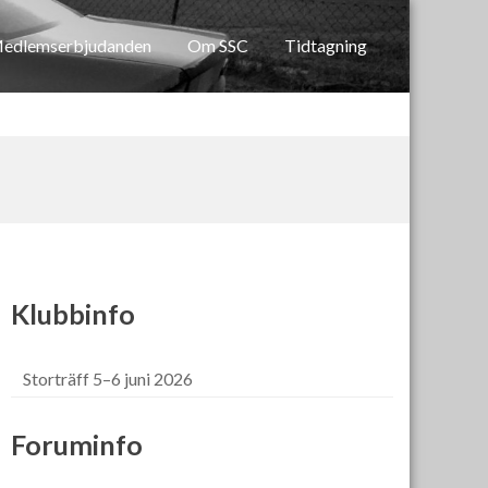
edlemserbjudanden
Om SSC
Tidtagning
Klubbinfo
Storträff 5–6 juni 2026
Foruminfo