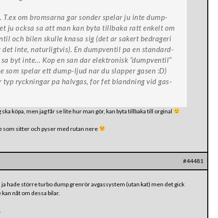
t… T.ex om bromsarna gar sonder spelar ju inte dump-
 det ju ocksa sa att man kan byta tillbaka ratt enkelt om
il och bilen skulle knasa sig (det ar sakert bedrageri
det inte, naturligtvis). En dumpventil pa en standard-
, sa byt inte… Kop en san dar elektronisk ”dumpventil”
re som spelar ett dump-ljud nar du slapper gasen :D)
typ ryckningar pa halvgas, for fet blandning vid gas-
 ska köpa, men jag får se lite hur man gör, kan byta tillbaka till orginal
re som sitter och pyser med rutan nere
#44481
 ja hade större turbo dump grenrör avgassystem (utan kat) men det gick
 kan nåt om dessa bilar.
.