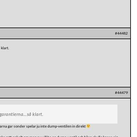
#44482
klart.
#44479
garantierna…så klart.
arna gar sonder spelar ju inte dump-ventilen in direkt