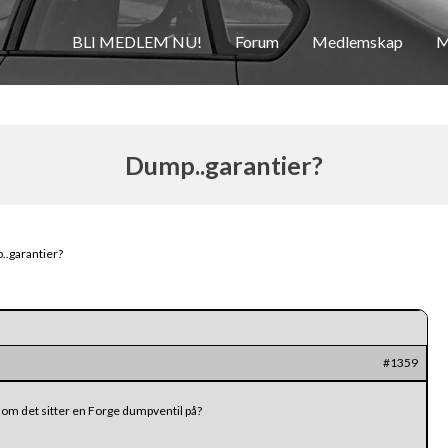
BLI MEDLEM NU!
Forum
Medlemskap
M
Dump..garantier?
.garantier?
#1359
i om det sitter en Forge dumpventil på?