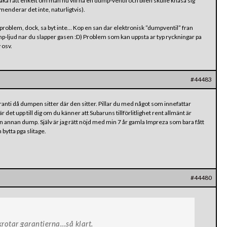
lbaka ratt enkelt om man nu vill ha en dump-ventil och bilen skulle knasa sig
menderar det inte, naturligtvis).
 problem, dock, sa byt inte… Kop en san dar elektronisk ”dumpventil” fran
mp-ljud nar du slapper gasen :D) Problem som kan uppsta ar typ ryckningar pa
 osv.
#44483
anti då dumpen sitter där den sitter. Pillar du med något som innefattar
r det upp till dig om du känner att Subaruns tillförlitlighet rent allmänt är
a i en annan dump. Själv är jag rätt nöjd med min 7 år gamla Impreza som bara fått
ytta pga slitage.
#44480
rotar garantierna…så klart.