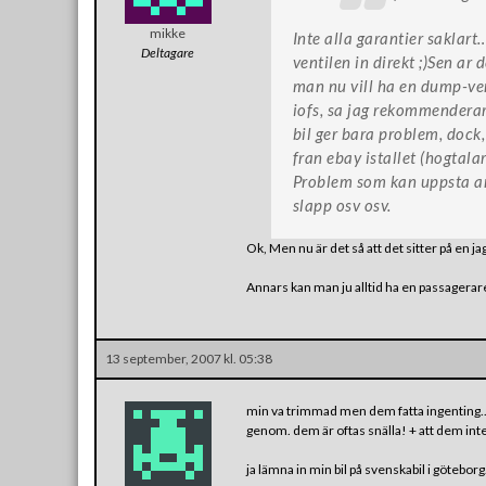
mikke
Inte alla garantier saklar
Deltagare
ventilen in direkt ;)Sen ar
man nu vill ha en dump-vent
iofs, sa jag rekommenderar 
bil ger bara problem, dock
fran ebay istallet (hogtala
Problem som kan uppsta ar 
slapp osv osv.
Ok, Men nu är det så att det sitter på en jag
Annars kan man ju alltid ha en passagera
13 september, 2007 kl. 05:38
min va trimmad men dem fatta ingenting..
genom. dem är oftas snälla! + att dem inte
ja lämna in min bil på svenskabil i göteborg