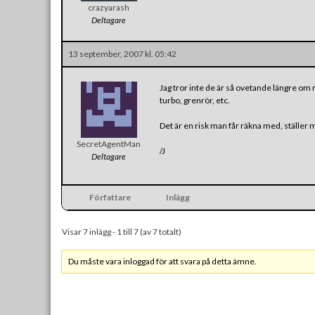
crazyarash
Deltagare
13 september, 2007 kl. 05:42
Jag tror inte de är så ovetande längre om
turbo, grenrör, etc.
Det är en risk man får räkna med, ställer 
SecretAgentMan
/J
Deltagare
Författare
Inlägg
Visar 7 inlägg - 1 till 7 (av 7 totalt)
Du måste vara inloggad för att svara på detta ämne.