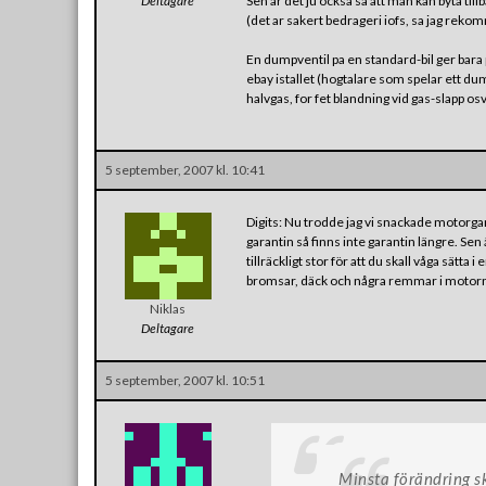
Deltagare
Sen ar det ju ocksa sa att man kan byta til
(det ar sakert bedrageri iofs, sa jag rekom
En dumpventil pa en standard-bil ger bara
ebay istallet (hogtalare som spelar ett du
halvgas, for fet blandning vid gas-slapp osv
5 september, 2007 kl. 10:41
Digits: Nu trodde jag vi snackade motorgar
garantin så finns inte garantin längre. Sen ä
tillräckligt stor för att du skall våga sätt
bromsar, däck och några remmar i motorn b
Niklas
Deltagare
5 september, 2007 kl. 10:51
Minsta förändring sk