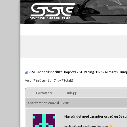
Skip
to
content
Swedish Subaru Club
För oss som älskar Subaru!
›
SSC
›
Modellspecifikt
›
Impreza / STI Racing / BRZ
›
Allmänt
›
Dump.
Visar 7 inlägg - 1 till 7 (av 7 totalt)
Författare
Inlägg
4 september, 2007 kl. 09:58
Hur går det med garantier osv på en 06 st
Mvh Mikael, tacksam för svar