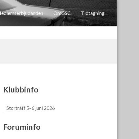
edlemserbjudanden
Om SSC
Tidtagning
Klubbinfo
Storträff 5–6 juni 2026
Foruminfo