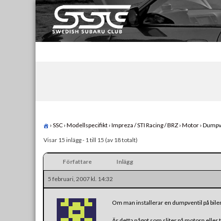
Skip
to
content
Swedish Subaru Club
För oss som älskar Subaru!
›
SSC
›
Modellspecifikt
›
Impreza / STI Racing / BRZ
›
Motor
›
Dumpv
Visar 15 inlägg - 1 till 15 (av 18 totalt)
Författare
Inlägg
5 februari, 2007 kl. 14:32
Om man installerar en dumpventil på bilen, v
Är detta något som sliter på motorn eller tu