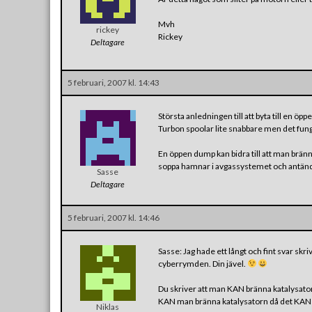
Mvh
rickey
Rickey
Deltagare
5 februari, 2007 kl. 14:43
Största anledningen till att byta till en öp
Turbon spoolar lite snabbare men det fun
En öppen dump kan bidra till att man bränn
soppa hamnar i avgassystemet och antän
Sasse
Deltagare
5 februari, 2007 kl. 14:46
Sasse: Jag hade ett långt och fint svar skri
cyberrymden. Din jävel.
Du skriver att man KAN bränna katalysato
KAN man bränna katalysatorn då det KAN
Niklas