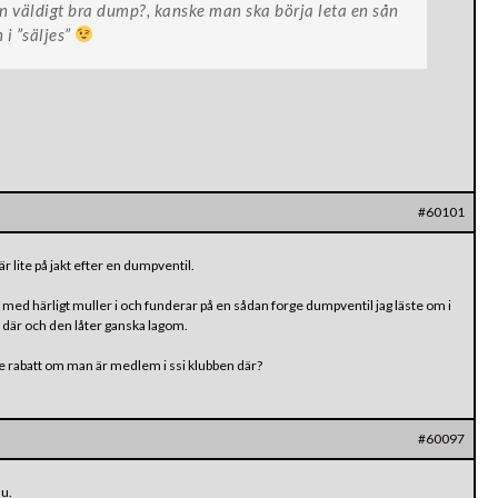
n väldigt bra dump?, kanske man ska börja leta en sån
n i ”säljes”
#60101
r lite på jakt efter en dumpventil.
 med härligt muller i och funderar på en sådan forge dumpventil jag läste om i
p där och den låter ganska lagom.
e rabatt om man är medlem i ssi klubben där?
#60097
nu.