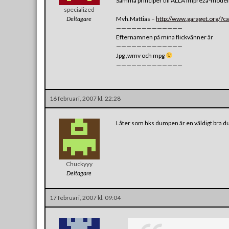
Samma principer till ALLA Impreza-model
specialized
Deltagare
Mvh.Mattias –
http://www.garaget.org/?
—————————————
Efternamnen på mina flickvänner är
—————————————
Jpg ,wmv och mpg
—————————————
16 februari, 2007 kl. 22:28
Låter som hks dumpen är en väldigt bra dump
Chuckyyy
Deltagare
17 februari, 2007 kl. 09:04