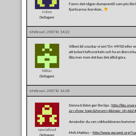
Fanns det någon dumpventil som pös lite la
fjortisarna i korvkön..
rickey
Deltagare
6 februari, 2007 kl. 14:22
Vilken bil snackar vi om? En -MY00 eller
att ta bort luftsnorkeln och ha en återcirk
låta mer men det kan det alltid göra.
Niklas
Deltagare
6 februari, 2007 kl. 16:38
Denna tråden ger lite tips :
http://bbs.imp
az=show_topic&forum=4&topic_id=6624
Använder du sen sökfunktionen kommer d
specialized
Mvh.Mattias –
http://www.garaget.org/?
Deltagare