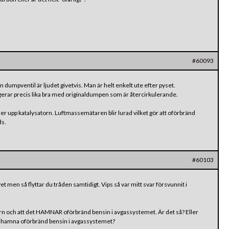
#60093
pen dumpventil är ljudet givetvis. Man är helt enkelt ute efter pyset.
gerar precis lika bra med originaldumpen som är återcirkulerande.
er upp katalysatorn. Luftmassemätaren blir lurad vilket gör att oförbränd
ds.
#60103
vet men så flyttar du tråden samtidigt. Vips så var mitt svar försvunnit i
rn och att det HAMNAR oförbränd bensin i avgassystemet. Är det så? Eller
 hamna oförbränd bensin i avgassystemet?