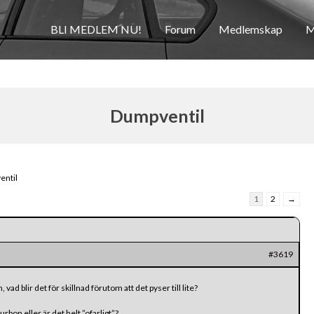
BLI MEDLEM NU!
Forum
Medlemskap
M
Dumpventil
entil
1
2
→
#3619
ad blir det för skillnad förutom att det pyser till lite?
rbon eller är det helt ”ofarligt”?