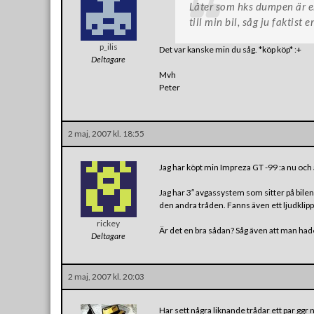
Låter som hks dumpen är e
till min bil, såg ju faktist e
p_ilis
Det var kanske min du såg. *köp köp* :+
Deltagare
Mvh
Peter
2 maj, 2007 kl. 18:55
Jag har köpt min Impreza GT -99 :a nu och ä
Jag har 3″ avgassystem som sitter på bilen
den andra tråden. Fanns även ett ljudklip
rickey
Är det en bra sådan? Såg även att man had
Deltagare
2 maj, 2007 kl. 20:03
Har sett några liknande trådar ett par ggr 