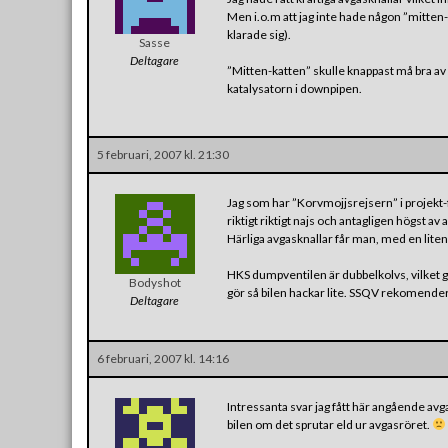
Men i.o.m att jag inte hade någon ”mitten-
klarade sig).
Sasse
Deltagare
”Mitten-katten” skulle knappast må bra a
katalysatorn i downpipen.
5 februari, 2007 kl. 21:30
Jag som har ”Korvmojjsrejsern” i projekt-fl
riktigt riktigt najs och antagligen högst a
Härliga avgasknallar får man, med en liten 
HKS dumpventilen är dubbelkolvs, vilket 
Bodyshot
gör så bilen hackar lite. SSQV rekomende
Deltagare
6 februari, 2007 kl. 14:16
Intressanta svar jag fått här angående avg
bilen om det sprutar eld ur avgasröret.