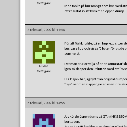
Deltagare
Med tanke på hur många som kör med atmos
ett resultat av att köra med öppen dump.
5 februari, 2007 kl. 14:50
För att förklara lite, på en Impreza sitter 
busigare ljud och vissa få byter för att de
som helst.
Det man brukar välja då är en
atmosfärisk
Niklas
igen så släpper den ut luften med ett ”pyss
Deltagare
EDIT: själv har jag bytt från original dumpe
”pys” när man släpper gasen men inte så att 
5 februari, 2007 kl. 14:55
Jag körde öppen dump på GT:n (HKS SSQV). 
borttagen.
Jag hade rätt kraftiga avgasknallar vilket