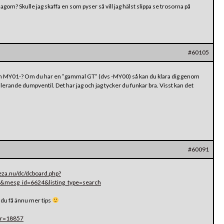
gom? Skulle jag skaffa en som pyser så vill jag hälst slippa se trosorna på
#60105
 en MY01-? Om du har en ”gammal GT” (dvs -MY00) så kan du klara dig genom
ulerande dumpventil. Det har jag och jag tycker du funkar bra. Visst kan det
#60091
reza.nu/dc/dcboard.php?
&mesg_id=6624&listing_type=search
u få ännu mer tips
car=18857