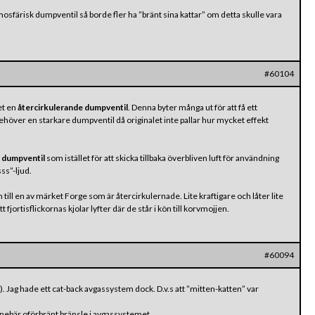
färisk dumpventil så borde fler ha ”bränt sina kattar” om detta skulle vara
#60104
det en
återcirkulerande dumpventil
. Denna byter många ut för att få ett
 behöver en starkare dumpventil då originalet inte pallar hur mycket effekt
 dumpventil
som istället för att skicka tillbaka överbliven luft för användning
ss”-ljud.
n till en av märket Forge som är återcirkulernade. Lite kraftigare och låter lite
fjortisflickornas kjolar lyfter där de står i kön till korvmojjen.
#60094
Jag hade ett cat-back avgassystem dock. D.v.s att ”mitten-katten” var
 innebär oförbränt bränsle i avgassystemet.