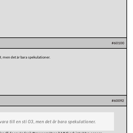
#60100
03, men det är bara spekulationer.
#60092
vara till en sti 03, men det är bara spekulationer.