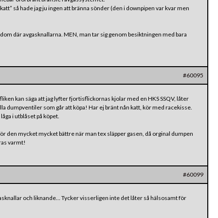
katt” så hade jag ju ingen att bränna sönder (den i downpipen var kvar men
v dom där avgasknallarna. MEN, man tar sig genom besiktningen med bara
#60095
iken kan säga att jag lyfter fjortisflickornas kjolar med en HKS SSQV, låter
v alla dumpventiler som går att köpa! Har ej bränt nån katt, kör med racekisse.
låga i utblåset på köpet.
gör den mycket mycket bättre när man tex släpper gasen, då orginal dumpen
ras varmt!
#60099
asknallar och liknande… Tycker visserligen inte det låter så hälsosamt för