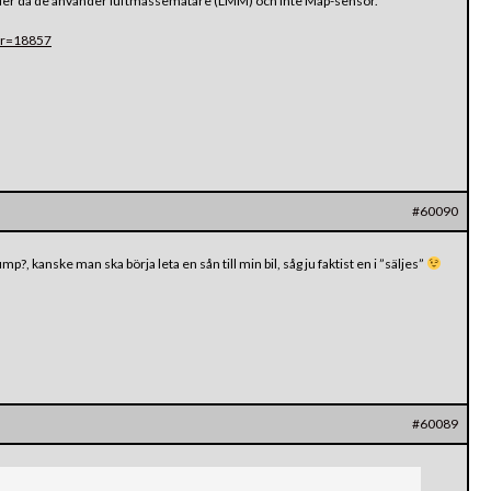
ler då de använder luftmassemätare (LMM) och inte Map-sensor.
car=18857
#60090
?, kanske man ska börja leta en sån till min bil, såg ju faktist en i ”säljes”
#60089