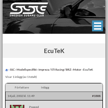
Skip
to
content
Swedish Subaru Club
För oss som älskar Subaru!
EcuTeK
›
SSC
›
Modellspecifikt
›
Impreza / STI Racing / BRZ
›
Motor
›
EcuTeK
Visar 1 inlägg (av 1 totalt)
Författare
Inlägg
14 juli, 2002 kl. 11:49
#1888
Pspeed