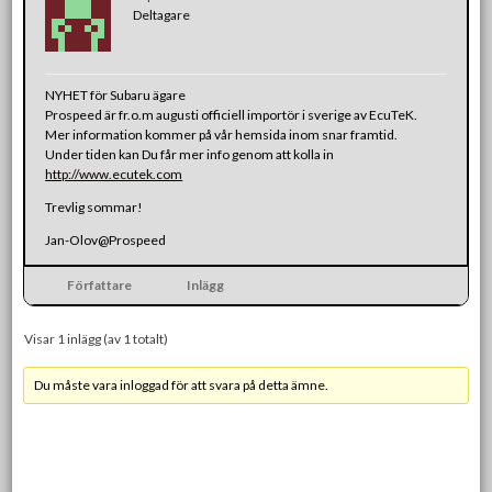
Deltagare
NYHET för Subaru ägare
Prospeed är fr.o.m augusti officiell importör i sverige av EcuTeK.
Mer information kommer på vår hemsida inom snar framtid.
Under tiden kan Du får mer info genom att kolla in
http://www.ecutek.com
Trevlig sommar!
Jan-Olov@Prospeed
Författare
Inlägg
Visar 1 inlägg (av 1 totalt)
Du måste vara inloggad för att svara på detta ämne.