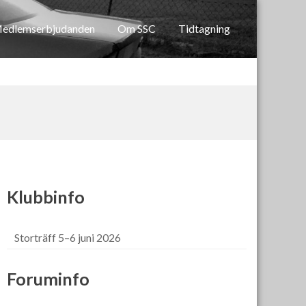
edlemserbjudanden
Om SSC
Tidtagning
Klubbinfo
Storträff 5–6 juni 2026
Foruminfo