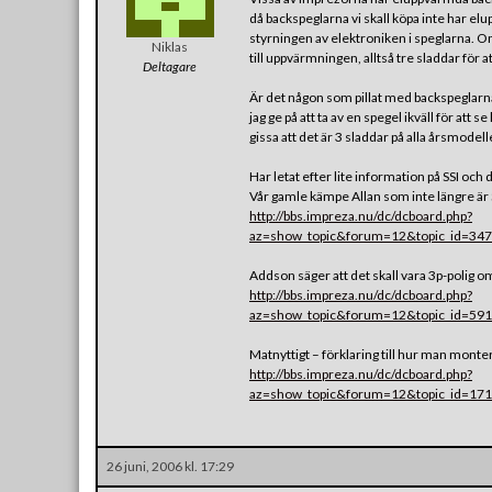
då backspeglarna vi skall köpa inte har e
styrningen av elektroniken i speglarna. Om 
Niklas
till uppvärmningen, alltså tre sladdar för a
Deltagare
Är det någon som pillat med backspeglar
jag ge på att ta av en spegel ikväll för att 
gissa att det är 3 sladdar på alla årsmodell
Har letat efter lite information på SSI oc
Vår gamle kämpe Allan som inte längre är SS
http://bbs.impreza.nu/dc/dcboard.php?
az=show_topic&forum=12&topic_id=347
Addson säger att det skall vara 3p-polig 
http://bbs.impreza.nu/dc/dcboard.php?
az=show_topic&forum=12&topic_id=591
Matnyttigt – förklaring till hur man monte
http://bbs.impreza.nu/dc/dcboard.php?
az=show_topic&forum=12&topic_id=171
26 juni, 2006 kl. 17:29