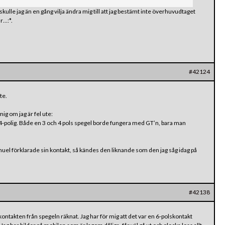
ulle jag än en gång vilja ändra mig till att jag bestämt inte överhuvudtaget
r…:*.
#42124
te.
mig om jag är fel ute:
r 4-polig. Både en 3 och 4 pols spegel borde fungera med GT’n, bara man
nuel förklarade sin kontakt, så kändes den liknande som den jag såg idag på
#42138
kontakten från spegeln räknat. Jag har för mig att det var en 6-polskontakt