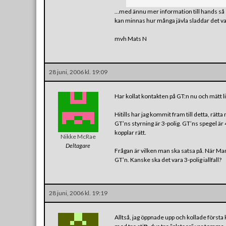
…med ännu mer information till hands så sk
kan minnas hur många jävla sladdar det va
mvh Mats N
28 juni, 2006 kl. 19:09
Har kollat kontakten på GT:n nu och mätt li
Hitills har jag kommit fram till detta, rätta 
GT’ns styrning är 3-polig. GT’ns spegel ä
kopplar rätt.
Nikke McRae
Deltagare
Frågan är vilken man ska satsa på. När Ma
GT’n. Kanske ska det vara 3-polig iallfall?
28 juni, 2006 kl. 19:19
Alltså, jag öppnade upp och kollade första 