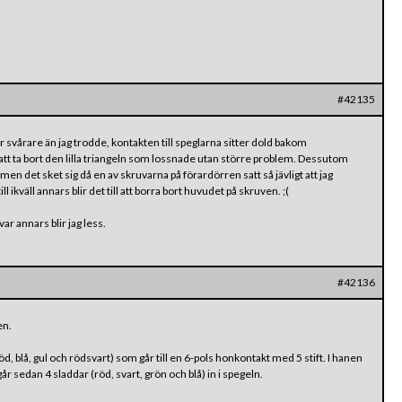
#42135
 svårare än jag trodde, kontakten till speglarna sitter dold bakom
 att ta bort den lilla triangeln som lossnade utan större problem. Dessutom
n det sket sig då en av skruvarna på förardörren satt så jävligt att jag
ll ikväll annars blir det till att borra bort huvudet på skruven. ;(
r annars blir jag less.
#42136
en.
öd, blå, gul och rödsvart) som går till en 6-pols honkontakt med 5 stift. I hanen
går sedan 4 sladdar (röd, svart, grön och blå) in i spegeln.