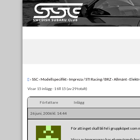
Skip
to
content
Swedish Subaru Club
För oss som älskar Subaru!
›
SSC
›
Modellspecifikt
›
Impreza / STI Racing / BRZ
›
Allmänt
›
Elektr
Visar 15 inlägg - 1 till 15 (av 29 totalt)
Författare
Inlägg
26 juni, 2006 kl. 14:44
För att inget skall bli fel i gruppköpet som 
Vissa av Imprezorna har eluppvärmda backsp