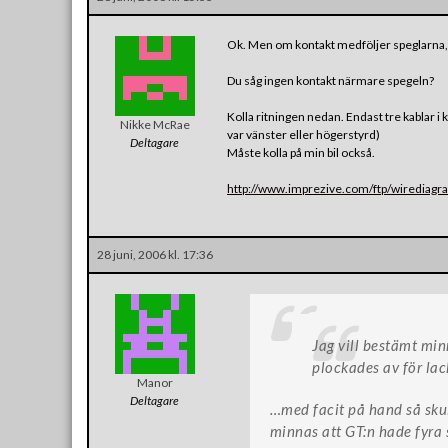
Ok. Men om kontakt medföljer speglarna, o
Du såg ingen kontakt närmare spegeln?
Kolla ritningen nedan. Endast tre kablar i 
Nikke McRae
var vänster eller högerstyrd)
Deltagare
Måste kolla på min bil också.
http://www.imprezive.com/ftp/wirediagr
28 juni, 2006 kl. 17:36
Jag vill bestämt min
plockades av för la
Manor
Deltagare
…med facit på hand så skull
minnas att GT:n hade fyra