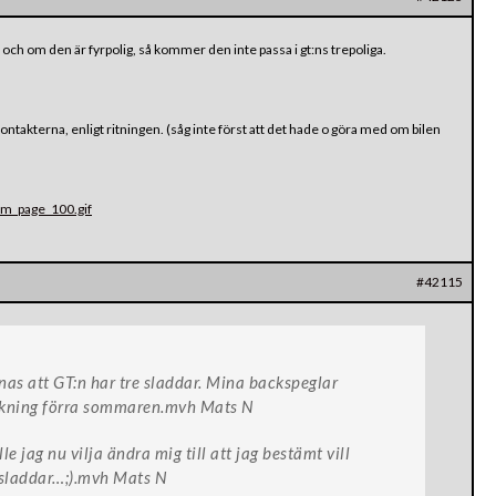
ch om den är fyrpolig, så kommer den inte passa i gt:ns trepoliga.
kontakterna, enligt ritningen. (såg inte först att det hade o göra med om bilen
am_page_100.gif
#42115
nas att GT:n har tre sladdar. Mina backspeglar
ckning förra sommaren.mvh Mats N
e jag nu vilja ändra mig till att jag bestämt vill
 sladdar…;).mvh Mats N