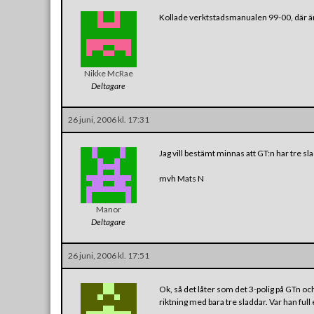
Kollade verktstadsmanualen 99-00, där är d
Nikke McRae
Deltagare
26 juni, 2006 kl. 17:31
Jag vill bestämt minnas att GT:n har tre 
mvh Mats N
Manor
Deltagare
26 juni, 2006 kl. 17:51
Ok, så det låter som det 3-polig på GTn o
riktning med bara tre sladdar. Var han full 