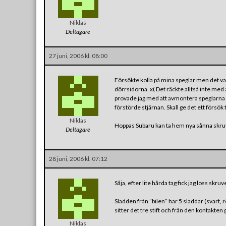
Niklas
Deltagare
27 juni, 2006 kl. 08:00
Försökte kolla på mina speglar men det var
dörrsidorna. x( Det räckte alltså inte med
provade jag med att avmontera speglarna me
förstörde stjärnan. Skall ge det ett försök ti
Niklas
Hoppas Subaru kan ta hem nya sånna skruva
Deltagare
28 juni, 2006 kl. 07:12
Såja, efter lite hårda tag fick jag loss skruv
Sladden från ”bilen” har 5 sladdar (svart, r
sitter det tre stift och från den kontakten 
Niklas