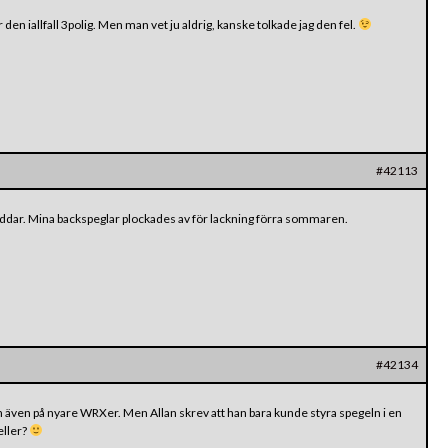
en iallfall 3polig. Men man vet ju aldrig, kanske tolkade jag den fel.
#42113
sladdar. Mina backspeglar plockades av för lackning förra sommaren.
#42134
ch även på nyare WRXer. Men Allan skrev att han bara kunde styra spegeln i en
eller?