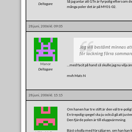
Så jag antar att GTn är fyrpolig eftersom d
Deltagare
många poler det är på MY01-02.
28 juni, 2006 kl. 09:05
Jag vill bestämt minnas at
för lackning förra somma
Manor
…med facit på hand så skulle jag nu vilja än
Deltagare
mvh Mats N
28 juni, 2006 kl. 15:15
Om hanen har tre stift är den väl tre-poli
En trepolig spegel ska ju också gå att juste
Den fjärde polen är till eluppvärmning.
Bäst o kolla med försäljaren, om han kan 