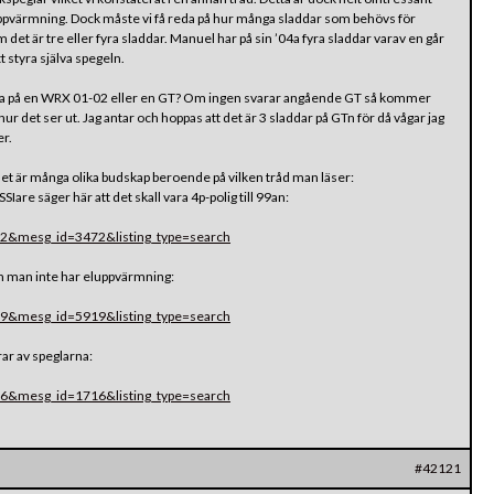
luppvärmning. Dock måste vi få reda på hur många sladdar som behövs för
det är tre eller fyra sladdar. Manuel har på sin ’04a fyra sladdar varav en går
tt styra själva spegeln.
na på en WRX 01-02 eller en GT? Om ingen svarar angående GT så kommer
se hur det ser ut. Jag antar och hoppas att det är 3 sladdar på GTn för då vågar jag
er.
h det är många olika budskap beroende på vilken tråd man läser:
Iare säger här att det skall vara 4p-polig till 99an:
2&mesg_id=3472&listing_type=search
om man inte har eluppvärmning:
9&mesg_id=5919&listing_type=search
rar av speglarna:
6&mesg_id=1716&listing_type=search
#42121