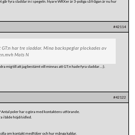
et går fyra sladdar in i spegeln. Nyare WRXer är 3-poliga så frågan är nu hur
#42114
t GT:n har tre sladdar. Mina backspeglar plockades av
ren.mvh Mats N
dra mig till att jag bestämt vill minnas att GT:n hade fyra sladdar…;).
#42122
g? Antal poler har o göra med kontaktens utförande.
ra i både höjd/sidled.
kolla om kontakt medföljer och hur många kablar.