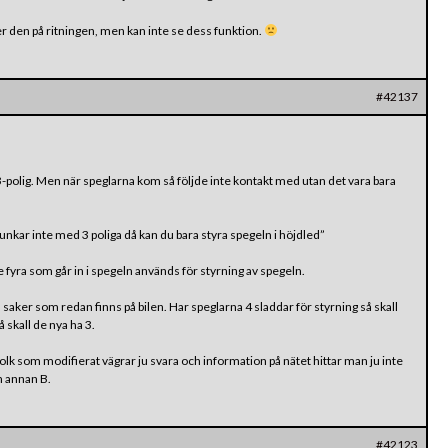
g ser den på ritningen, men kan inte se dess funktion.
#42137
3-polig. Men när speglarna kom så följde inte kontakt med utan det vara bara
Funkar inte med 3 poliga då kan du bara styra spegeln i höjdled”
e fyra som går in i spegeln används för styrning av spegeln.
saker som redan finns på bilen. Har speglarna 4 sladdar för styrning så skall
 skall de nya ha 3.
folk som modifierat vägrar ju svara och information på nätet hittar man ju inte
n annan B.
#42123