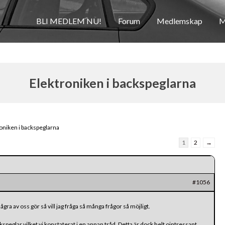
BLI MEDLEM NU!
Forum
Medlemskap
M
Elektroniken i backspeglarna
oniken i backspeglarna
1
2
→
#1056
några av oss gör så vill jag fråga så många frågor så möjligt.
eglar vilket vi konstaterat i en annan tråd. Detta är dock helt ointressant