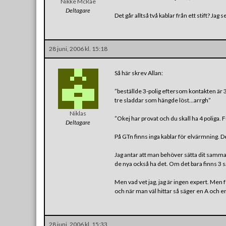
Nikke McRae
Deltagare
Det går alltså två kablar från ett stift? Ja
28 juni, 2006 kl. 15:18
Så här skrev Allan:
”beställde 3-polig eftersom kontakten är 
tre sladdar som hängde löst…arrgh”
Niklas
”Okej har provat och du skall ha 4 poliga. 
Deltagare
På GTn finns inga kablar för elvärmning. D
Jag antar att man behöver sätta dit samma 
de nya också ha det. Om det bara finns 3 så
Men vad vet jag, jag är ingen expert. Men 
och när man väl hittar så säger en A och e
28 juni, 2006 kl. 15:33