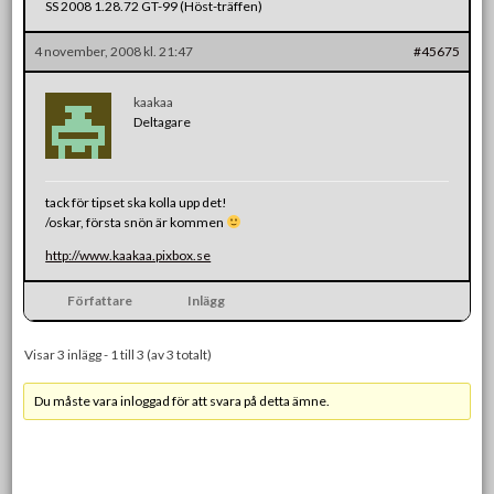
SS 2008 1.28.72 GT-99 (Höst-träffen)
4 november, 2008 kl. 21:47
#45675
kaakaa
Deltagare
tack för tipset ska kolla upp det!
/oskar, första snön är kommen
http://www.kaakaa.pixbox.se
Författare
Inlägg
Visar 3 inlägg - 1 till 3 (av 3 totalt)
Du måste vara inloggad för att svara på detta ämne.