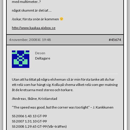
med multimeter..?
något skummt är det iaf….
/oskar, första snön är kommen
http://www.kaakaa.pixbox.se
4 november, 2008 kl. 19:48
#45674
Desen
Deltagare
Utan att ha tittat på några elsheman så är min första tanke att du har
ett relä som har hängt sig. Kolla på shema vilket relä som ger matning
åt de kretsarna med stereo och torkare.
/Andreas, Skåne, Kristianstad
”The speed was good, but the corner was too tight” – J. Kankkunen
SS 2006 1.43.13 GT-99
SS 2007 1.31.10 GT-99
SS 2008 1.29.65 GT-99 (Vår-träffen)