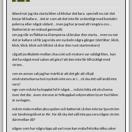
ibland när jag ska starta bilen så klickar det bara. specielt nu när det
börjar bli kallare… det är som att det inte får ordentligt med kontakt i
polerna eller något sådant… men jag har provat att rengöra osv…
(batteriet är en månad gammalt)
om jag slår av fläktarna å lamporna så brukar den starta… men nu när
det är kallare så får jag vrida om nyckeln några gånger (det låter ,klick,
klick, klick, klick och tillslut så drar den runt startmotorn)
såg att jordkabeln mellan chassiet och motorn var väldigt klen.. kan
det ha något med saken att göra? att den inte får tillräckligt med
ström..
sen en annan sak jag har märkt är att det går att slå på
vindrutetorkarna fast nyckeln inte ens är i… så ska det väll ändå inte
vara?
ngn som måste ha kopplat fel lr något…. måste hitta ett elschema
över det där.. även stereon är felkopplad volymratten lyser fast bilen
är avslagen..
måste mäta mellan plusspolen och batteriet så den inte tar tjuvström
när tändningslåset är AV.. för då ska det väll inte passera någon ström
därimellan då?
någon som har några tipps på vart man kan mäta/felsöka olika saker