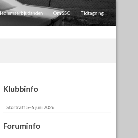
edlemserbjudanden
Om SSC
Tidtagning
Klubbinfo
Storträff 5–6 juni 2026
Foruminfo