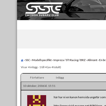
Skip
to
content
Swedish Subaru Club
För oss som älskar Subaru!
›
SSC
›
Modellspecifikt
›
Impreza / STI Racing / BRZ
›
Allmänt
›
En b
Visar 4 inlägg - 1 till 4 (av 4 totalt)
Författare
Inlägg
10 oktober, 2006 kl. 15:51
här har ni en kanon hemsida ungefär som Au
http://www.vivid-europe.net:8080/wor…g