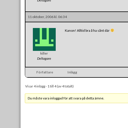
Deltagare
11 oktober, 2006 kl. 06:34
Kanon! Alltid bra å ha sånt där
killer
Deltagare
Författare
Inlägg
Visar 4 inlägg - 1 till 4 (av 4 totalt)
Du måste vara inloggad för att svara på detta ämne.