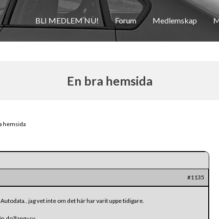
BLI MEDLEM NU!
Forum
Medlemskap
M
En bra hemsida
ra hemsida
#1135
todata.. jag vet inte om det här har varit uppe tidigare.
in.do?lang=sv