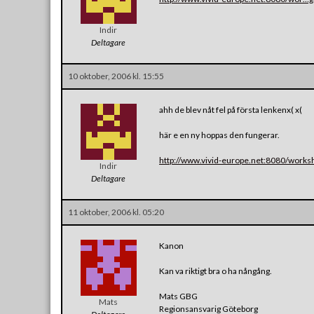
Indir
Deltagare
10 oktober, 2006 kl. 15:55
ahh de blev nåt fel på första lenkenx( x(
här e en ny hoppas den fungerar.
http://www.vivid-europe.net:8080/works
Indir
Deltagare
11 oktober, 2006 kl. 05:20
Kanon
Kan va riktigt bra o ha nångång.
Mats GBG
Mats
Regionsansvarig Göteborg