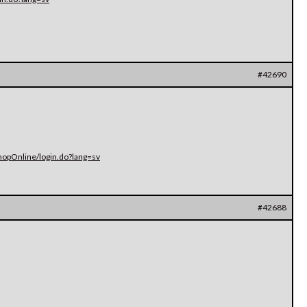
#42690
hopOnline/login.do?lang=sv
#42688