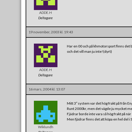
ADDE.H
Deltagare
19 november, 2003 kl. 19:43
Har en 00 och på khmotorsport finns det
och det vill man ju inte!(dyrt)
ADDE.H
Deltagare
16 mars, 2004 kl. 13:07
Mitt 3″ system var det hög frakt på från En
Runt 2000kr, men det vägde ju mycket m
Fjädrar borde inte vara så hög frakt på nä
Men fjädrar finns det att köpa en hel del i
Wiklundh