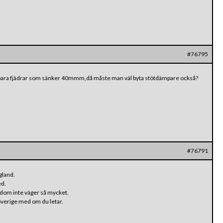
#76795
 bara fjädrar som sänker 40mmm,då måste man väl byta stötdämpare också?
#76791
gland.
ed.
r dom inte väger så mycket.
 Sverige med om du letar.