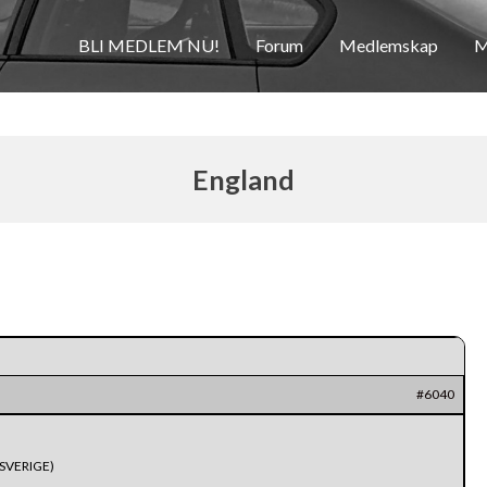
BLI MEDLEM NU!
Forum
Medlemskap
M
England
#6040
SVERIGE)