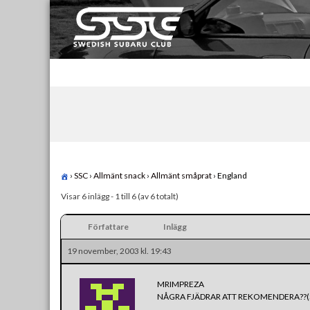
Skip
to
content
Swedish Subaru Club
För oss som älskar Subaru!
›
SSC
›
Allmänt snack
›
Allmänt småprat
›
England
Visar 6 inlägg - 1 till 6 (av 6 totalt)
Författare
Inlägg
19 november, 2003 kl. 19:43
MRIMPREZA
NÅGRA FJÄDRAR ATT REKOMENDERA??(