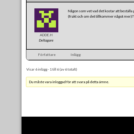
Någon som vet vad det kostar att beställa 
(frakt och om det tillkommer något mer)?
ADDE.H
Deltagare
Författare
Inlägg
Visar 6 inlägg - 1 till 6 (av 6 totalt)
Du måste vara inloggad för att svara på detta ämne.