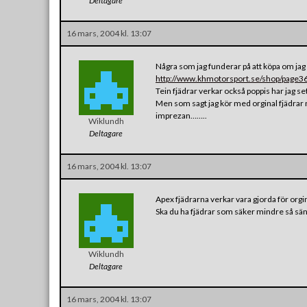
Deltagare
16 mars, 2004 kl. 13:07
Några som jag funderar på att köpa om jag in
http://www.khmotorsport.se/shop/page3
Tein fjädrar verkar också poppis har jag set
Men som sagt jag kör med orginal fjädrar n
imprezan……..
Wiklundh
Deltagare
16 mars, 2004 kl. 13:07
Apex fjädrarna verkar vara gjorda för orgi
Ska du ha fjädrar som säker mindre så sä
Wiklundh
Deltagare
16 mars, 2004 kl. 13:07