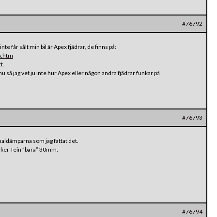
#76792
te får sålt min bil är Apex fjädrar, de finns på:
6.htm
t.
u så jag vet ju inte hur Apex eller någon andra fjädrar funkar på
#76793
naldämparna som jag fattat det.
nker Tein ”bara” 30mm.
#76794