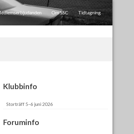
edlemserbjudanden
Om SSC
Tidtagning
Klubbinfo
Storträff 5–6 juni 2026
Foruminfo