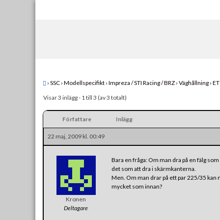
Skip
to
content
›
SSC
›
Modellspecifikt
›
Impreza / STI Racing / BRZ
›
Väghållning
›
ET
Visar 3 inlägg - 1 till 3 (av 3 totalt)
Författare
Inlägg
22 maj, 2009 kl. 00:49
Bara en fråga: Om man dra på en fälg som 
det som att dra i skärmkanterna.
Men. Om man drar på ett par 225/35 kan ma
mycket som innan?
Kronen
Deltagare