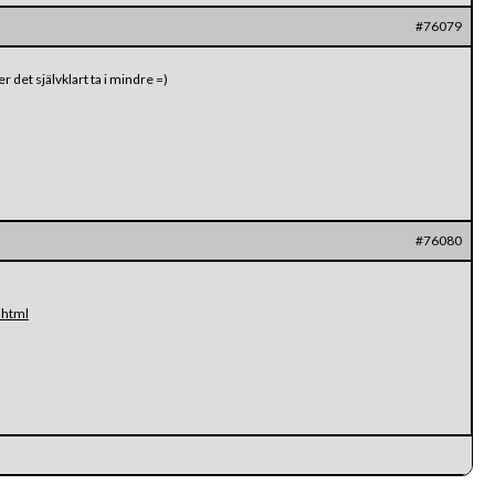
#76079
det självklart ta i mindre =)
#76080
.html