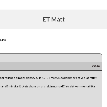
ET Mått
 Mått
#5898
har följande dimenssion: 225/45 17″ ET mått 38 så kommer det vad jag fattat
n då minska däckets chans att dra i skärmarna då? elr det kommer ta i lika