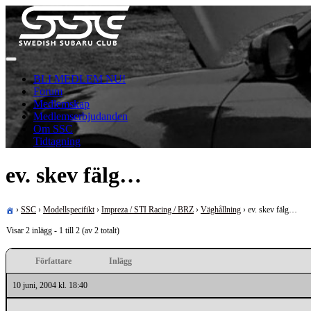
Skip
to
content
För oss som älskar Subaru!
Swedish Subaru Club
BLI MEDLEM NU!
Forum
Medlemskap
Medlemserbjudanden
Om SSC
Tidtagning
ev. skev fälg…
›
SSC
›
Modellspecifikt
›
Impreza / STI Racing / BRZ
›
Väghållning
›
ev. skev fälg…
Visar 2 inlägg - 1 till 2 (av 2 totalt)
Författare
Inlägg
10 juni, 2004 kl. 18:40