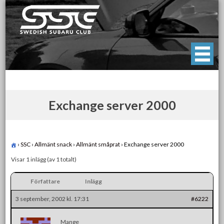
Skip
to
content
Swedish Subaru Club
För oss som älskar Subaru!
Exchange server 2000
›
SSC
›
Allmänt snack
›
Allmänt småprat
›
Exchange server 2000
Visar 1 inlägg (av 1 totalt)
Författare
Inlägg
3 september, 2002 kl. 17:31
#6222
Mange