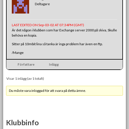
Deltagare
LAST EDITED ON Sep-03-02 AT 07:34PM (GMT)
Är det någon i klubben som har Exchange server 2000 på skiva, Skulle
behöva en kopia.
Sitter på 10mbit lina så tanka är inga problem har även en ftp.
/Mange
Författare
Inlägg
Visar 1 inlägg (av 1 totalt)
Du måste vara inloggad för att svara på detta ämne.
Klubbinfo