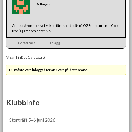
Deltagare
Är det någon som vet vilken färg kod det är på OZ Superturismo Gold
tror jag att dom heter????
Författare
Inlägg
Visar 1 inlägg (av 1 totalt)
Du måste vara inloggad för att svara på detta ämne.
Klubbinfo
Storträff 5–6 juni 2026