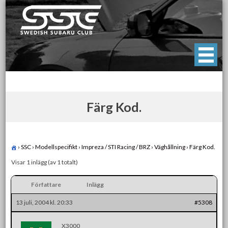
Skip
to
content
Swedish Subaru Club
För oss som älskar Subaru!
Färg Kod.
›
SSC
›
Modellspecifikt
›
Impreza / STI Racing / BRZ
›
Väghållning
›
Färg Kod.
Visar 1 inlägg (av 1 totalt)
Författare
Inlägg
13 juli, 2004 kl. 20:33
#5308
X3000