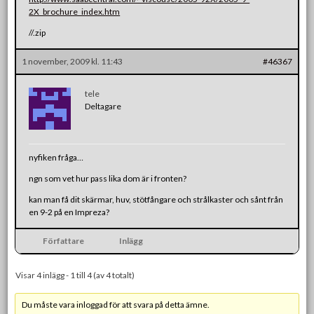
2X_brochure_index.htm
//.zip
1 november, 2009 kl. 11:43
#46367
tele
Deltagare
nyfiken fråga…
ngn som vet hur pass lika dom är i fronten?
kan man få dit skärmar, huv, stötfångare och strålkaster och sånt från
en 9-2 på en Impreza?
Författare
Inlägg
Visar 4 inlägg - 1 till 4 (av 4 totalt)
Du måste vara inloggad för att svara på detta ämne.