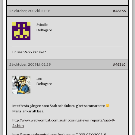
25 oktober, 2009 kl. 21:03
#46366
Svindle
Deltagare
En saab 9-2x kanske?
26 oktober, 2009 kl. 01:29
#46365
.zip
Deltagare
Inte första gången som Saab och Subaru gjort sammarbete
Mera länkar att läsa.
http://www.webwombat.com.au/motoring/news_reports/saab-9-
2x.htm
http://www.saabcentral.com/~viscouse/2005-92X/2005_9-