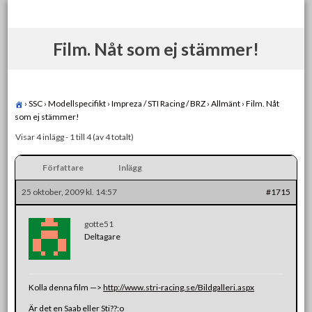
Skip
to
content
Film. Nåt som ej stämmer!
›
SSC
›
Modellspecifikt
›
Impreza / STI Racing / BRZ
›
Allmänt
›
Film. Nåt
som ej stämmer!
Visar 4 inlägg - 1 till 4 (av 4 totalt)
Författare
Inlägg
25 oktober, 2009 kl. 14:57
#1715
gotte51
Deltagare
Kolla denna film —>
http://www.stri-racing.se/Bildgalleri.aspx
Är det en Saab eller Sti??:o