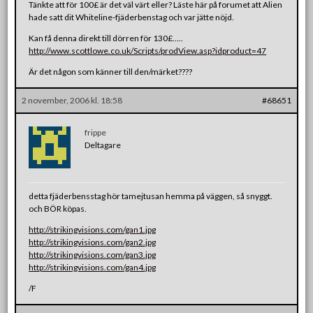
Tänkte att för 100£ är det väl värt eller? Läste här på forumet att Alien
hade satt dit Whiteline-fjäderbenstag och var jätte nöjd.
Kan få denna direkt till dörren för 130£…..
http://www.scottlowe.co.uk/Scripts/prodView.asp?idproduct=47
Är det någon som känner till den/märket????
2 november, 2006 kl. 18:58
#68651
frippe
Deltagare
detta fjäderbensstag hör tamejtusan hemma på väggen, så snyggt.
och BÖR köpas.
http://strikingvisions.com/gan1.jpg
http://strikingvisions.com/gan2.jpg
http://strikingvisions.com/gan3.jpg
http://strikingvisions.com/gan4.jpg
/F