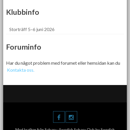
Klubbinfo
Storträff 5–6 juni 2026
Foruminfo
Har du något problem med forumet eller hemsidan kan du
Kontakta oss.
Med kraften från Subaru :
Swedish Subaru Club
by Swedish