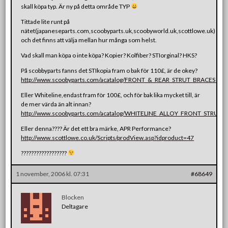
skall köpa typ. Är ny på detta område TYP
Tittade lite runt på
nätet(japaneseparts.com,scoobyparts.uk,scoobyworld.uk,scottlowe.uk)
och det finns att välja mellan hur många som helst.
Vad skall man köpa o inte köpa? Kopier? Kolfiber? STIorginal? HKS?
På scobbyparts fanns det STIkopia fram o bak för 110£, är de okey?
http://www.scoobyparts.com/acatalog/FRONT_&_REAR_STRUT_BRACES__N
Eller Whiteline,endast fram för 100£, och för bak lika mycket till, är
de mer värda än alt innan?
http://www.scoobyparts.com/acatalog/WHITELINE_ALLOY_FRONT_STRUT_
Eller denna???? Är det ett bra märke, APR Performance?
http://www.scottlowe.co.uk/Scripts/prodView.asp?idproduct=47
??????????????????
1 november, 2006 kl. 07:31
#68649
Blocken
Deltagare