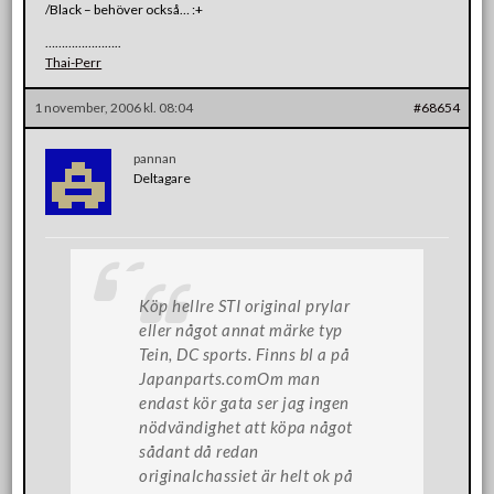
/Black – behöver också… :+
…………………..
Thai-Perr
1 november, 2006 kl. 08:04
#68654
pannan
Deltagare
Köp hellre STI original prylar
eller något annat märke typ
Tein, DC sports. Finns bl a på
Japanparts.comOm man
endast kör gata ser jag ingen
nödvändighet att köpa något
sådant då redan
originalchassiet är helt ok på