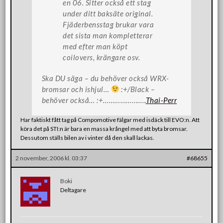
en 06. Sitter också ett stag
under ditt baksäte original.
Fjäderbensstag brukar vara
det sista man kompletterar
med efter man köpt
coilovers, krängare osv.
Ska DU säga – du behöver också WRX-
bromsar och ishjul…
:+/Black –
behöver också… :+…………………..
Thai-Perr
Har faktiskt fått tag på Compomotive fälgar med isdäck till EVO:n. Att
köra det på STI:n är bara en massa krångel med att byta bromsar.
Dessutom ställs bilen av i vinter då den skall lackas.
2 november, 2006 kl. 03:37
#68655
Boki
Deltagare