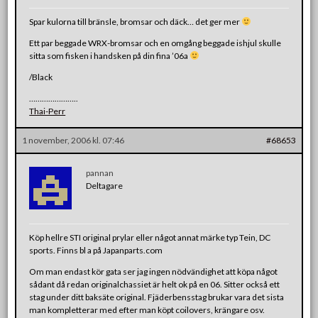
Spar kulorna till bränsle, bromsar och däck… det ger mer
Ett par beggade WRX-bromsar och en omgång beggade ishjul skulle
sitta som fisken i handsken på din fina ’06a
/Black
…………………..
Thai-Perr
1 november, 2006 kl. 07:46
#68653
pannan
Deltagare
Köp hellre STI original prylar eller något annat märke typ Tein, DC
sports. Finns bl a på Japanparts.com
Om man endast kör gata ser jag ingen nödvändighet att köpa något
sådant då redan originalchassiet är helt ok på en 06. Sitter också ett
stag under ditt baksäte original. Fjäderbensstag brukar vara det sista
man kompletterar med efter man köpt coilovers, krängare osv.