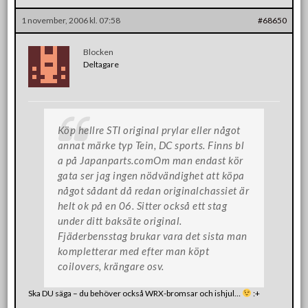
1 november, 2006 kl. 07:58
#68650
Blocken
Deltagare
Köp hellre STI original prylar eller något
annat märke typ Tein, DC sports. Finns bl
a på Japanparts.comOm man endast kör
gata ser jag ingen nödvändighet att köpa
något sådant då redan originalchassiet är
helt ok på en 06. Sitter också ett stag
under ditt baksäte original.
Fjäderbensstag brukar vara det sista man
kompletterar med efter man köpt
coilovers, krängare osv.
Ska DU säga – du behöver också WRX-bromsar och ishjul…
:+