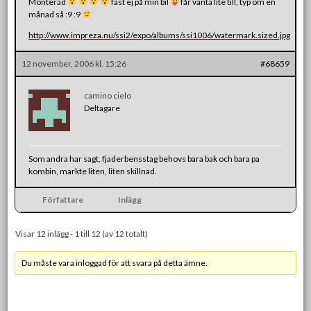
Monterad
fast ej på min bil
får vänta lite till, typ om en
månad så :9 :9
http://www.impreza.nu/ssi2/expo/albums/ssi1006/watermark.sized.jpg
12 november, 2006 kl. 15:26
#68659
camino cielo
Deltagare
Som andra har sagt, fjaderbensstag behovs bara bak och bara pa
kombin, markte liten, liten skillnad.
Författare
Inlägg
Visar 12 inlägg - 1 till 12 (av 12 totalt)
Du måste vara inloggad för att svara på detta ämne.