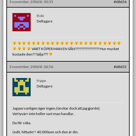
3 november, 2006 kl. 00:35
#68656
Boki
Deltagare
VART KÖPER MAN EN SÅN???????????????? Hur mycket
kostade den?? Sälja???
3 november, 2006 kl. 06:56
#68652
frippe
Deltagare
Jag personligen äger ingen,(önskar dock att jag gjorde).
Vet tyvärr inte heller vart man handlar..
Du får söka.
(edit, hittade!! 40,000yen och den är din.