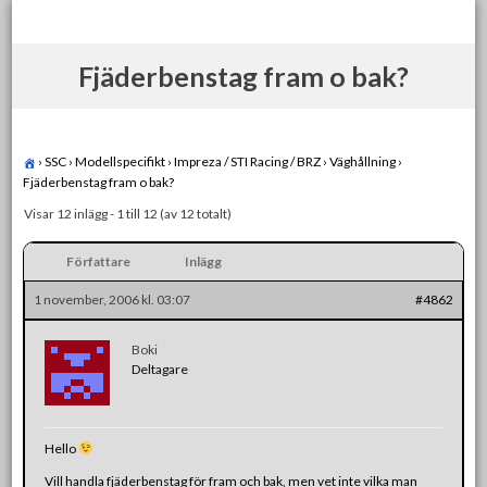
Skip
to
content
Fjäderbenstag fram o bak?
›
SSC
›
Modellspecifikt
›
Impreza / STI Racing / BRZ
›
Väghållning
›
Fjäderbenstag fram o bak?
Visar 12 inlägg - 1 till 12 (av 12 totalt)
Författare
Inlägg
1 november, 2006 kl. 03:07
#4862
Boki
Deltagare
Hello
Vill handla fjäderbenstag för fram och bak, men vet inte vilka man