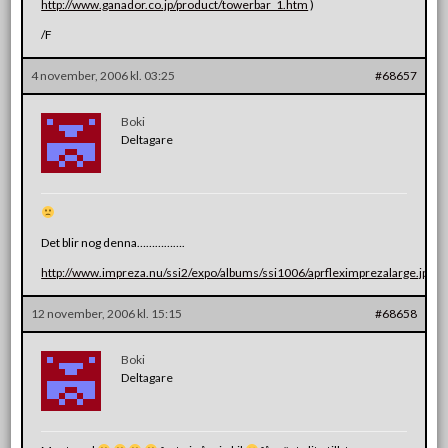
http://www.ganador.co.jp/product/towerbar_1.htm
)
/F
4 november, 2006 kl. 03:25
#68657
Boki
Deltagare
Det blir nog denna…………….
http://www.impreza.nu/ssi2/expo/albums/ssi1006/aprfleximprezalarge.jpg
12 november, 2006 kl. 15:15
#68658
Boki
Deltagare