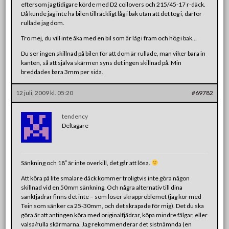
eftersom jag tidigare körde med D2 coilovers och 215/45-17 r-däck.
Då kunde jag inte ha bilen tillräckligt låg i bak utan att det tog i, därför
rullade jag dom.
Tro mej, du vill inte åka med en bil som är låg i fram och hög i bak…
Du ser ingen skillnad på bilen för att dom är rullade, man viker bara in
kanten, så att själva skärmen syns det ingen skillnad på. Min
breddades bara 3mm per sida.
12 juli, 2009 kl. 05:20
#69782
tendency
Deltagare
Sänkning och 18″ är inte overkill, det går att lösa.
Att köra på lite smalare däck kommer troligtvis inte göra någon
skillnad vid en 50mm sänkning. Och några alternativ till dina
sänkfjädrar finns det inte – som löser skrapproblemet (jag kör med
Tein som sänker ca 25-30mm, och det skrapade för mig). Det du ska
göra är att antingen köra med originalfjädrar, köpa mindre fälgar, eller
valsa/rulla skärmarna. Jag rekommenderar det sistnämnda (en