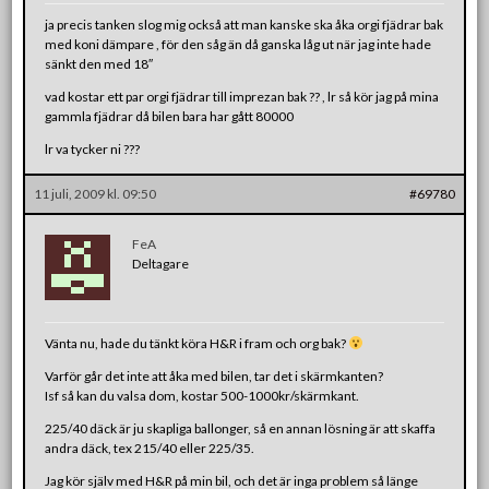
ja precis tanken slog mig också att man kanske ska åka orgi fjädrar bak
med koni dämpare , för den såg än då ganska låg ut när jag inte hade
sänkt den med 18″
vad kostar ett par orgi fjädrar till imprezan bak ?? , lr så kör jag på mina
gammla fjädrar då bilen bara har gått 80000
lr va tycker ni ???
11 juli, 2009 kl. 09:50
#69780
FeA
Deltagare
Vänta nu, hade du tänkt köra H&R i fram och org bak?
Varför går det inte att åka med bilen, tar det i skärmkanten?
Isf så kan du valsa dom, kostar 500-1000kr/skärmkant.
225/40 däck är ju skapliga ballonger, så en annan lösning är att skaffa
andra däck, tex 215/40 eller 225/35.
Jag kör själv med H&R på min bil, och det är inga problem så länge