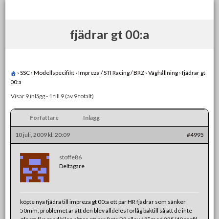
Skip
to
content
fjädrar gt 00:a
›
SSC
›
Modellspecifikt
›
Impreza / STI Racing / BRZ
›
Väghållning
›
fjädrar gt
00:a
Visar 9 inlägg - 1 till 9 (av 9 totalt)
Författare
Inlägg
10 juli, 2009 kl. 20:09
#4995
stoffe86
Deltagare
köpte nya fjädra till impreza gt 00:a ett par HR fjädrar som sänker
50mm, problemet är att den blev alldeles förlåg baktill så att de inte