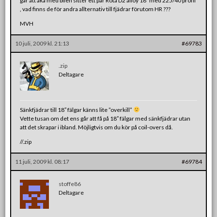
går att åka med bilen sitter ett par Rota D2 alloy 18″ med 225/40 profil
, vad finns de för andra allternativ till fjädrar förutom HR ???
MVH
10 juli, 2009 kl. 21:13
#69783
.zip
Deltagare
Sänkfjädrar till 18″ fälgar känns lite ”overkill”
Vette tusan om det ens går att få på 18″ fälgar med sänkfjädrar utan
att det skrapar i ibland. Möjligtvis om du kör på coil-overs då.
//.zip
11 juli, 2009 kl. 08:17
#69784
stoffe86
Deltagare