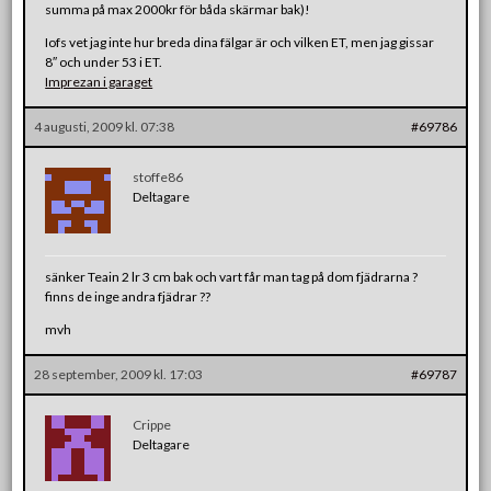
summa på max 2000kr för båda skärmar bak)!
Iofs vet jag inte hur breda dina fälgar är och vilken ET, men jag gissar
8″ och under 53 i ET.
Imprezan i garaget
4 augusti, 2009 kl. 07:38
#69786
stoffe86
Deltagare
sänker Teain 2 lr 3 cm bak och vart får man tag på dom fjädrarna ?
finns de inge andra fjädrar ??
mvh
28 september, 2009 kl. 17:03
#69787
Crippe
Deltagare