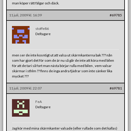
man köper rätt fälgar och däck.
11 juli, 2009 kl. 16:39
#69785
stoffe86
Deltagare
men ser de inte kosntigt ut att valsa ut skärmkanterna bak ??? nån
som har gjort det för som de är nu så går de inte att köra med bilen
för att de tari så fort man nästa börjar rulla med bilen , vem valsar
skärmar i sthlm ?? finns de inga andra fjädrar som inte sänker lika
mycket ???
11 juli, 2009 kl. 22:07
#69781
FeA
Deltagare
Jag kör med mina skärmkanter valsade (eller rullade som det kallas)