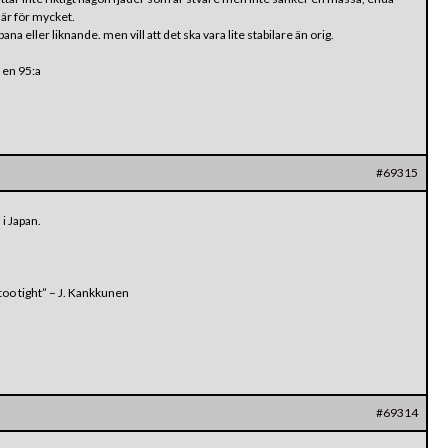
är för mycket.
a eller liknande. men vill att det ska vara lite stabilare än orig.
l en 95:a
#69315
 i Japan.
oo tight” – J. Kankkunen
#69314