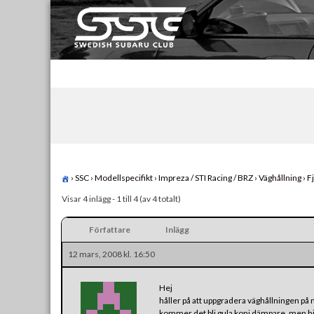
Skip
to
content
Swedish Subaru Club
För oss som älskar Subaru!
›
SSC
›
Modellspecifikt
›
Impreza / STI Racing / BRZ
›
Väghållning
›
F
Visar 4 inlägg - 1 till 4 (av 4 totalt)
Författare
Inlägg
12 mars, 2008 kl. 16:50
Hej
håller på att uppgradera väghållningen på mi
kommer det bli gula koni dämpare, men hit