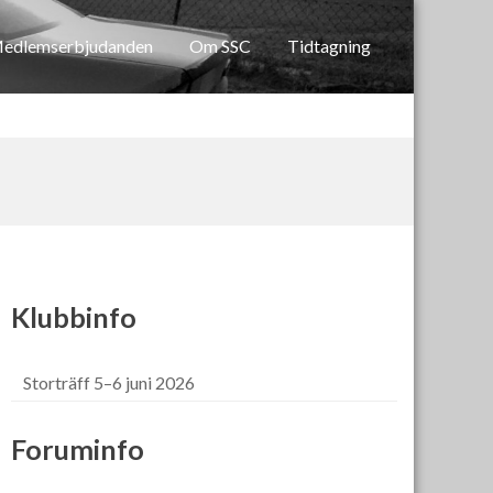
edlemserbjudanden
Om SSC
Tidtagning
Klubbinfo
Storträff 5–6 juni 2026
Foruminfo