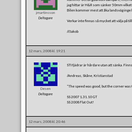
jag hittar är H&R som sänker 50mm vilket 
Bilen kommer mest att åka landsväg inge ban
jmartinsson
Deltagare
Verkar inte finnas så mycket att välja på til
///Jakob
12 mars, 2008 kl. 19:21
STI fjädrar är hårdare utan att sänka. Finns
/Andreas, Skåne, Kristianstad
”The speed was good, but the corner was t
Desen
Deltagare
SS 2007 1.31.10 GT
SS 2008 Flat Out!
12 mars, 2008 kl. 20:46