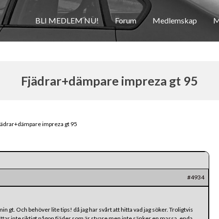
BLI MEDLEM NU!
Forum
Medlemskap
M
Fjädrar+dämpare impreza gt 95
jädrar+dämpare impreza gt 95
#4934
n gt. Och behöver lite tips! då jag har svårt att hitta vad jag söker. Troligtvis
tar inte riktigt någon fjäder som är stvare men inte sänker en massa, enda