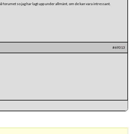
på forumet so jag har lagt upp under allmänt, om de kan vara intressant.
#69313