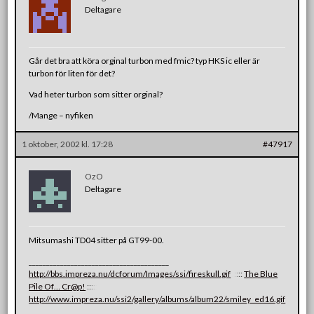
Deltagare
Går det bra att köra orginal turbon med fmic? typ HKS ic eller är
turbon för liten för det?
Vad heter turbon som sitter orginal?
/Mange – nyfiken
1 oktober, 2002 kl. 17:28
#47917
OzO
Deltagare
Mitsumashi TD04 sitter på GT99-00.
________________________________________
http://bbs.impreza.nu/dcforum/Images/ssi/fireskull.gif
:
:
:
:
:
The Blue
Pile Of… Cr@p!
:
:
:
:
:
http://www.impreza.nu/ssi2/gallery/albums/album22/smiley_ed16.gif