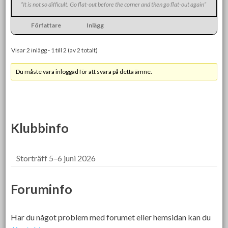
”It is not so difficult. Go flat-out before the corner and then go flat-out again”
Författare
Inlägg
Visar 2 inlägg - 1 till 2 (av 2 totalt)
Du måste vara inloggad för att svara på detta ämne.
Klubbinfo
Storträff 5–6 juni 2026
Foruminfo
Har du något problem med forumet eller hemsidan kan du