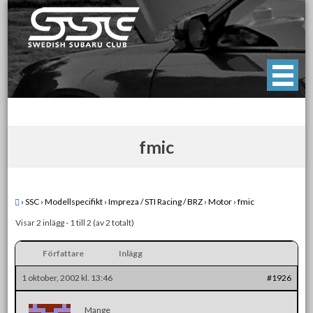
Skip
to
content
Swedish Subaru Club
För oss som älskar Subaru!
fmic
›
SSC
›
Modellspecifikt
›
Impreza / STI Racing / BRZ
›
Motor
›
fmic
Visar 2 inlägg - 1 till 2 (av 2 totalt)
Författare
Inlägg
1 oktober, 2002 kl. 13:46
#1926
Mange