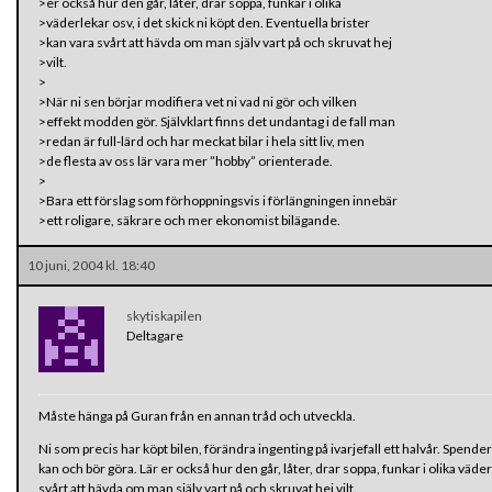
>er också hur den går, låter, drar soppa, funkar i olika
>väderlekar osv, i det skick ni köpt den. Eventuella brister
>kan vara svårt att hävda om man själv vart på och skruvat hej
>vilt.
>
>När ni sen börjar modifiera vet ni vad ni gör och vilken
>effekt modden gör. Självklart finns det undantag i de fall man
>redan är full-lärd och har meckat bilar i hela sitt liv, men
>de flesta av oss lär vara mer ”hobby” orienterade.
>
>Bara ett förslag som förhoppningsvis i förlängningen innebär
>ett roligare, säkrare och mer ekonomist bilägande.
10 juni, 2004 kl. 18:40
skytiskapilen
Deltagare
Måste hänga på Guran från en annan tråd och utveckla.
Ni som precis har köpt bilen, förändra ingenting på ivarjefall ett halvår. Spendera
kan och bör göra. Lär er också hur den går, låter, drar soppa, funkar i olika väder
svårt att hävda om man själv vart på och skruvat hej vilt.