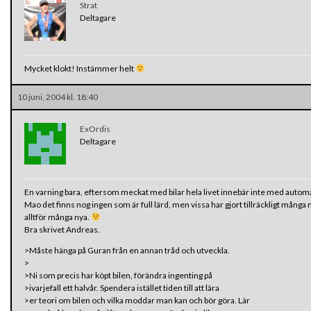
Strat
Deltagare
Mycket klokt! Instämmer helt
10 juni, 2004 kl. 18:40
ExOrdis
Deltagare
En varning bara, eftersom meckat med bilar hela livet innebär inte med automat
Mao det finns nog ingen som är full lärd, men vissa har gjort tillräckligt många
alltför många nya.
Bra skrivet Andreas.
>Måste hänga på Guran från en annan tråd och utveckla.
>
>Ni som precis har köpt bilen, förändra ingenting på
>ivarjefall ett halvår. Spendera istället tiden till att lära
>er teori om bilen och vilka moddar man kan och bör göra. Lär