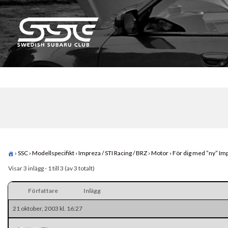
Skip
to
content
Swedish Subaru Club
För oss som älskar Subaru!
›
SSC
›
Modellspecifikt
›
Impreza / STI Racing / BRZ
›
Motor
›
För dig med ”ny” Im
Visar 3 inlägg - 1 till 3 (av 3 totalt)
Författare
Inlägg
21 oktober, 2003 kl. 16:27