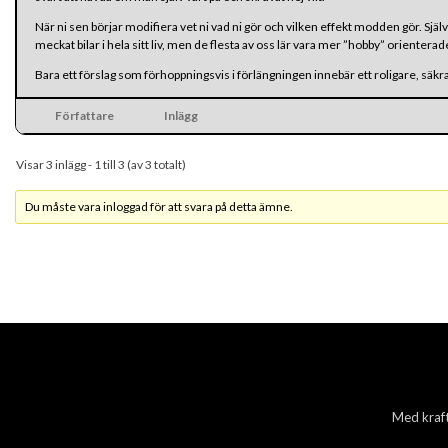
När ni sen börjar modifiera vet ni vad ni gör och vilken effekt modden gör. Själv
meckat bilar i hela sitt liv, men de flesta av oss lär vara mer ”hobby” orienterad
Bara ett förslag som förhoppningsvis i förlängningen innebär ett roligare, sä
Författare
Inlägg
Visar 3 inlägg - 1 till 3 (av 3 totalt)
Du måste vara inloggad för att svara på detta ämne.
Med kraft