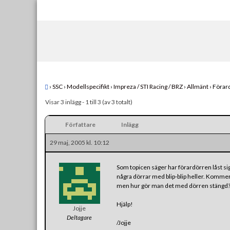
Skip
to
content
›
SSC
›
Modellspecifikt
›
Impreza / STI Racing / BRZ
›
Allmänt
›
Förard
Visar 3 inlägg - 1 till 3 (av 3 totalt)
Författare
Inlägg
29 maj, 2005 kl. 10:12
Som topicen säger har förardörren låst sig, 
några dörrar med blip-blip heller. Kommer 
men hur gör man det med dörren stängd
Hjälp!
Jojje
Deltagare
/Jojje