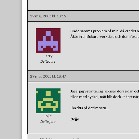
29 maj, 2005 kl. 18:15
Hade samma problem på min, då var det någ
Åkte in till Subaru-verkstad och dom foxade
Larry
Deltagare
29 maj, 2005 kl. 18:47
Jaaa. jag vet inte, jag fick isär dörrsidan o
bilen med nyckel, nått blir dock knäppt n
Ska titta på det imorrn…
Jojje
/Jojje
Deltagare