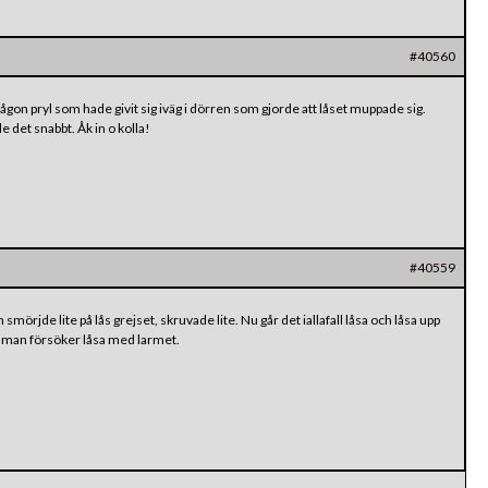
#40560
on pryl som hade givit sig iväg i dörren som gjorde att låset muppade sig.
 det snabbt. Åk in o kolla!
#40559
ch smörjde lite på lås grejset, skruvade lite. Nu går det iallafall låsa och låsa upp
är man försöker låsa med larmet.