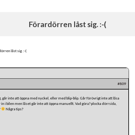
Förardörren låst sig. :-(
örren låst sig. :-(
#809
går inte att öppna med nyckel, eller med blip-blip. Går förövrigt inte att låsa
in i bilen men låset går inte att öppna manuellt. Vad göra? plocka dörrsida,
?
Några tips?