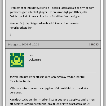
Problemet är inte det tycker jag – det blir lätt klappjakt på firmor som
gör bort sig en eller två gånger – men samtidigt gör 10 bra jobb.
Det är mycket lättare att klanka på än att berömma någon…
Men nu är ju jag jävig med en bred fot inne på en av mina
favoritverkstäder.
/J
14 augusti, 2003 kl. 10:21
#38035
rex
Deltagare
Jag var inte ute efter att kritisera låsningen av tråden, har full
förståelse för det.
Ville bara informera om vad jag har hört om förtal och juridiska
personer.
Kan dock tycka att idén med en lista är god för att upplysa andra men
att det inte kommer att funka i praktiken är inte svårt att räkna ut.