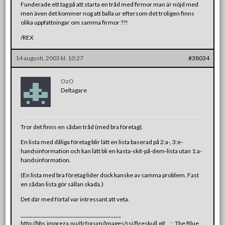
Funderade ett tag på att starta en tråd med firmor man är nöjd med
men även det kommer nog att balla ur eftersom det troligen finns
olika uppfattningar om samma firmor ??!
/REX
14 augusti, 2003 kl. 10:27
#38034
OzO
Deltagare
Tror det finns en sådan tråd (med bra företag).
En lista med dåliga företag blir lätt en lista baserad på 2:a-, 3:e-
handsinformation och kan lätt bli en kasta-skit-på-dem-lista utan 1:a-
handsinformation.
(En lista med bra företag lider dock kanske av samma problem. Fast
en sådan lista gör sällan skada.)
Det där med förtal var intressant att veta.
________________________________________
http://bbs.impreza.nu/dcforum/Images/ssi/fireskull.gif
:
:
:
:
:
The Blue