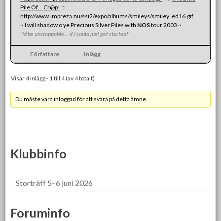
Pile Of… Cr@p!
:
:
:
:
:
http://www.impreza.nu/ssi2/expo/albums/smileys/smiley_ed16.gif
~ I will shadow o ye Precious Silver Piles with
NOS
tour 2003 ~
”Id be unstoppable… if I could just get started!”
Författare
Inlägg
Visar 4 inlägg - 1 till 4 (av 4 totalt)
Du måste vara inloggad för att svara på detta ämne.
Klubbinfo
Storträff 5–6 juni 2026
Foruminfo