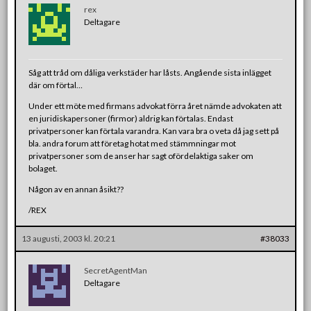
rex
Deltagare
Såg att tråd om dåliga verkstäder har låsts. Angående sista inlägget
där om förtal…
Under ett möte med firmans advokat förra året nämde advokaten att
en juridiskapersoner (firmor) aldrig kan förtalas. Endast
privatpersoner kan förtala varandra. Kan vara bra o veta då jag sett på
bla. andra forum att företag hotat med stämmningar mot
privatpersoner som de anser har sagt ofördelaktiga saker om
bolaget.
Någon av en annan åsikt??
/REX
13 augusti, 2003 kl. 20:21
#38033
SecretAgentMan
Deltagare