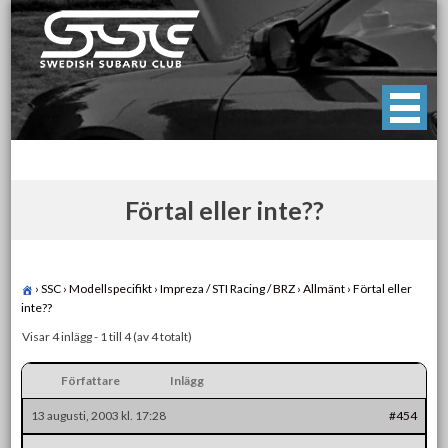
Skip
to
content
Swedish Subaru Club
För oss som älskar Subaru!
Förtal eller inte??
›
SSC
›
Modellspecifikt
›
Impreza / STI Racing / BRZ
›
Allmänt
›
Förtal eller
inte??
Visar 4 inlägg - 1 till 4 (av 4 totalt)
Författare
Inlägg
13 augusti, 2003 kl. 17:28
#454